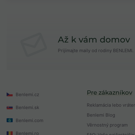
Až k vám domov
Prijímajte maily od rodiny BENLEMI. 
Pre zákazníkov
Benlemi.cz
Reklamácia lebo vráte
Benlemi.sk
Benlemi Blog
Benlemi.com
Věrnostný program
Benlemi.ro
FAQ: Vaše najčastejšie