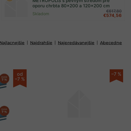
METROPOLIS s pevným stredom pre
oporu chrbta 80x200 a 120x200 cm
€617,80
Skladom
€574,56
Najlacnejšie
Najdrahšie
Najpredávanejšie
Abecedne
od
–7 %
–7 %