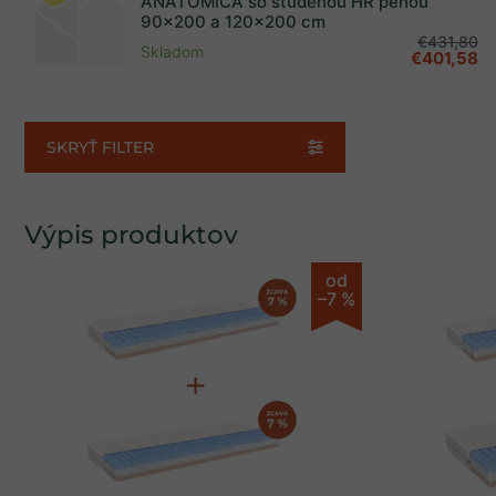
ANATOMICA so studenou HR penou
90x200 a 120x200 cm
Akcia
8
€431,80
Skladom
€401,58
Zobrazených položiek:
9
SKRYŤ FILTER
Výpis produktov
od
–7 %