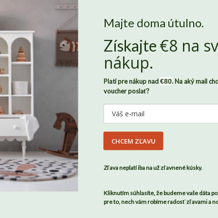
Majte doma útulno.
€8 na sv
Získajte
Nech sa v Benlemi cítite ako doma
, potrebujeme od vás súhlas so
nákup.
súbormi
cookies
. Len vďaka nim môžeme zaznamenávať, ako sa
vám u nás páči a dokážeme domov Benlemi neustále zveľaďovať.
Platí pre nákup nad
€80
. Na aký mail ch
Všetky údaje budú pod našou strechu v úplnom bezpečí. Svoj
voucher poslať?
súhlas môžete zároveň kedykoľvek odvolať, stačí nám napísať.
Viac o tom, ako chránime vaše osobné údaje, nájdete
tu
.
 relaxáciu
. Vyberte si tú správnu pre svoju posteľ. Naše matrace sú vyrobené z kvalitných materiálov a sú navrhnuté
DU
CHCEM ZĽAVU
SÚHLASÍM
Zľava neplatí iba na už zľavnené kúsky.
Kliknutím súhlasíte, že budeme vaše dáta po
pre to, nech vám robíme radosť zľavami a n
v a detí