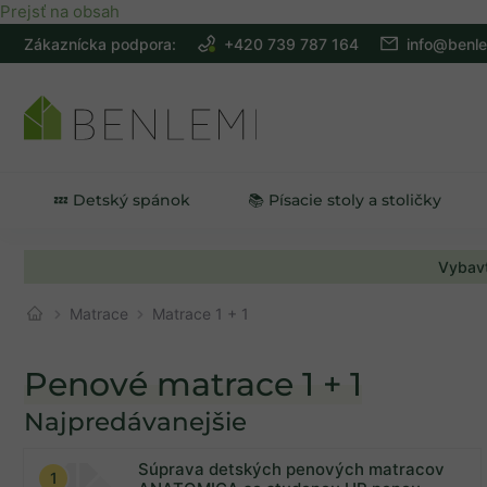
Prejsť na obsah
Zákaznícka podpora:
+420 739 787 164
info@benle
💤 Detský spánok
📚 Písacie stoly a stoličky
Vybavt
Matrace
Matrace 1 + 1
Penové matrace 1 + 1
Najpredávanejšie
Na sklade
8
Súprava detských penových matracov