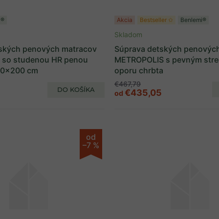
i®
Akcia
Bestseller ✩
Benlemi®
Skladom
ských penových matracov
Súprava detských penovýc
so studenou HR penou
METROPOLIS s pevným stre
20x200 cm
oporu chrbta
€467,79
DO KOŠÍKA
€435,05
od
od
–7 %