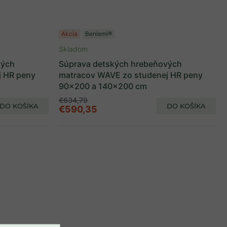
Akcia
Benlemi®
Skladom
vých
Súprava detských hrebeňových
j HR peny
matracov WAVE zo studenej HR peny
90x200 a 140x200 cm
€634,79
DO KOŠÍKA
DO KOŠÍKA
€590,35