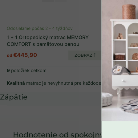
Odosielame počas 2 - 4 týždňov
1 + 1 Ortopedický matrac MEMORY
COMFORT s pamäťovou penou
€445,90
od
ZOBRAZIŤ
9
položiek celkom
Kvalitná
matrac je nevyhnutná pre každodenný
odpočinok a
SPÄŤ DO OBCHO
Zápätie
Hodnotenie od spokojných rodičo