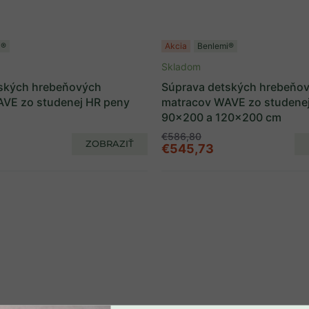
i®
Akcia
Benlemi®
Skladom
ských hrebeňových
Súprava detských hrebeňo
VE zo studenej HR peny
matracov WAVE zo studene
90x200 a 120x200 cm
€586,80
ZOBRAZIŤ
€545,73