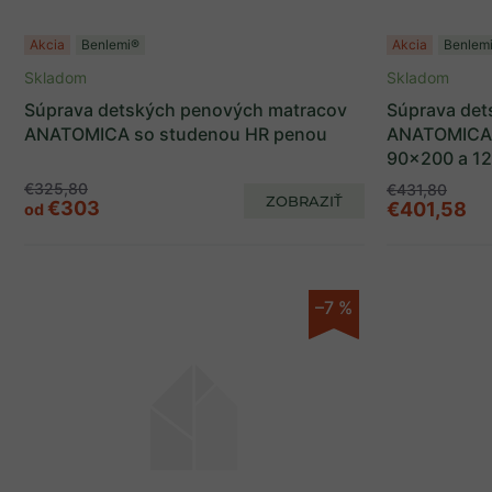
Akcia
Benlemi®
Akcia
Benlem
Skladom
Skladom
Súprava detských penových matracov
Súprava det
ANATOMICA so studenou HR penou
ANATOMICA 
90x200 a 1
€325,80
€431,80
ZOBRAZIŤ
€303
€401,58
od
–7 %