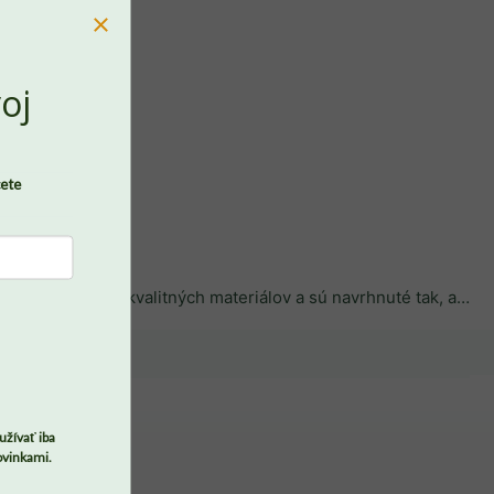
oj
cete
 tak, aby vám poskytli pohodlnú a zdravú podporu. A navyše, ako špeciálny bonus, dávame vám 1+1 zadarmo - vyberte si
PREJSŤ DO KOŠÍKA
užívať iba
ovinkami.