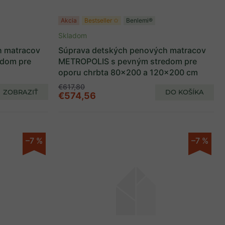
Akcia
Bestseller ✩
Benlemi®
Skladom
h matracov
Súprava detských penových matracov
dom pre
METROPOLIS s pevným stredom pre
oporu chrbta 80x200 a 120x200 cm
€617,80
ZOBRAZIŤ
DO KOŠÍKA
€574,56
–7 %
–7 %