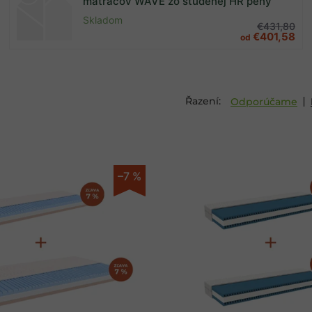
matracov WAVE zo studenej HR peny
Skladom
€431,80
€401,58
od
Odporúčame
–7 %