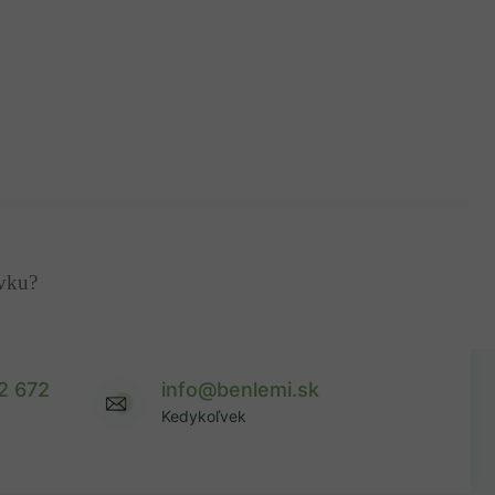
ávku?
2 672
info@benlemi.sk
Kedykoľvek