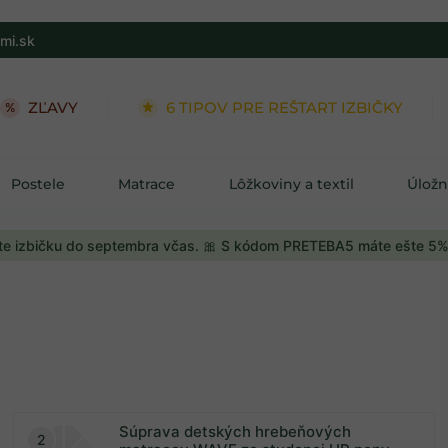
mi.sk
ZĽAVY
6 TIPOV PRE REŠTART IZBIČKY
Postele
Matrace
Lôžkoviny a textil
Úložn
e izbičku do septembra včas. 🎀 S kódom PRETEBA5 máte ešte 5%
Súprava detských hrebeňových