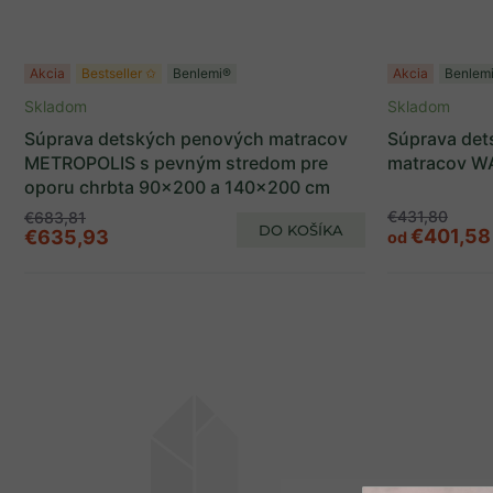
Akcia
Bestseller ✩
Benlemi®
Akcia
Benlem
Skladom
Skladom
Súprava detských penových matracov
Súprava det
METROPOLIS s pevným stredom pre
matracov WA
oporu chrbta 90x200 a 140x200 cm
€431,80
€683,81
DO KOŠÍKA
€401,58
€635,93
od