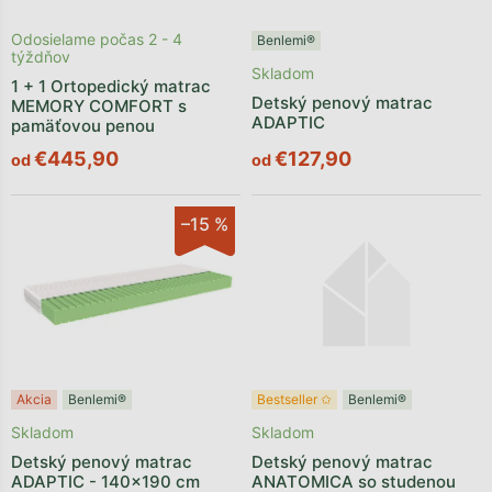
Odosielame počas 2 - 4
Benlemi®
týždňov
Skladom
1 + 1 Ortopedický matrac
Detský penový matrac
MEMORY COMFORT s
ADAPTIC
pamäťovou penou
€445,90
€127,90
od
od
–15 %
Akcia
Benlemi®
Bestseller ✩
Benlemi®
Skladom
Skladom
Detský penový matrac
Detský penový matrac
ADAPTIC - 140x190 cm
ANATOMICA so studenou