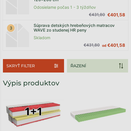
Odosielame počas 1 - 3 týždňov
€431,80
€401,58
Súprava detských hrebeňových matracov
WAVE zo studenej HR peny
Skladom
€431,80
€401,58
od
SKRYŤ FILTER
Výpis produktov