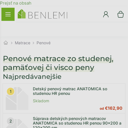
Prejsť na obsah
Matrace
Penové
SPÄŤ DO OBCHODU
PREJSŤ DO KOŠÍKA
Penové matrace zo studenej,
pamäťovej či visco peny
Najpredávanejšie
Detský penový matrac ANATOMICA so
studenou HR penou
Skladom
€162,90
od
Súprava detských penových matracov
ANATOMICA so studenou HR penou 90x200 a
120x200 cm