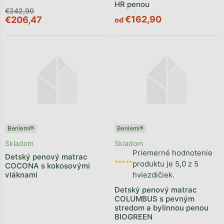
HR penou
€242,90
€162,90
€206,47
od
Benlemi®
Benlemi®
Skladom
Skladom
Priemerné hodnotenie
Detský penový matrac
produktu je 5,0 z 5
COCONA s kokosovými
vláknami
hviezdičiek.
Detský penový matrac
COLUMBUS s pevným
stredom a bylinnou penou
BIOGREEN