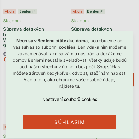
Akcia
Benlemi®
Akcia
Benlemi®
Skladom
Skladom
Súprava detských
Súprava detských
hrebeňových matracov
hrebeňových matracov
WAVE zo studenej HR peny
WAVE zo studenej HR peny
Nech sa v Benlemi cítite ako doma
, potrebujeme od
90x200 a 120x200 cm
90x200 a 140x200 cm
vás súhlas so súbormi
cookies
. Len vďaka nim môžeme
zaznamenávať, ako sa vám u nás páči a dokážeme
€586,80
€634,79
€545,73
€590,35
domov Benlemi neustále zveľaďovať. Všetky údaje budú
pod našou strechu v úplnom bezpečí. Svoj súhlas
môžete zároveň kedykoľvek odvolať, stačí nám napísať.
od
–7 %
Viac o tom, ako chránime vaše osobné údaje,
–7 %
nájdete
tu
.
SÚHLASÍM
Akcia
Benlemi®
Akcia
Benlemi®
Skladom
Odosielame počas 1 - 3