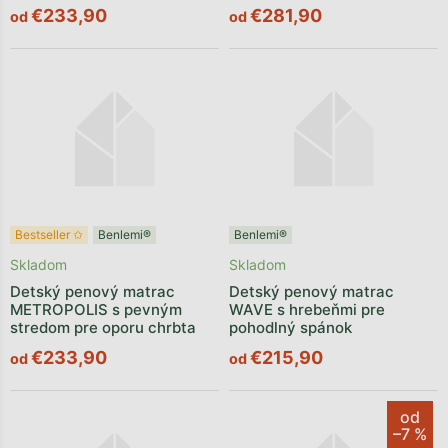
€233,90
€281,90
od
od
Bestseller ✩
Benlemi®
Benlemi®
Skladom
Skladom
Detský penový matrac
Detský penový matrac
METROPOLIS s pevným
WAVE s hrebeňmi pre
stredom pre oporu chrbta
pohodlný spánok
€233,90
€215,90
od
od
od
–7 %