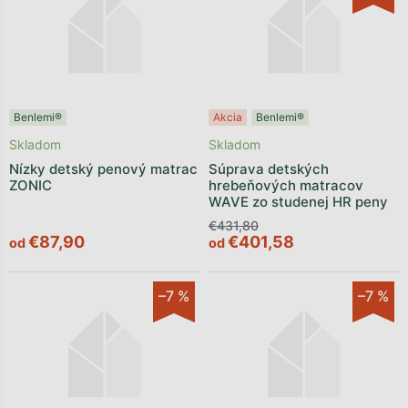
Benlemi®
Akcia
Benlemi®
Skladom
Skladom
Nízky detský penový matrac
Súprava detských
ZONIC
hrebeňových matracov
WAVE zo studenej HR peny
€431,80
€87,90
€401,58
od
od
–7 %
–7 %