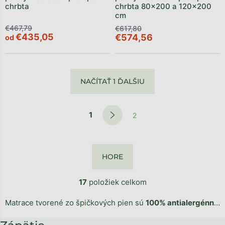
chrbta
chrbta 80x200 a 120x200
cm
€467,79
€617,80
€435,05
€574,56
od
NAČÍTAŤ 1 ĎALŠIU
1
2
HORE
17
položiek celkom
Matrace tvorené zo špičkových pien sú
100% antialergénne
a