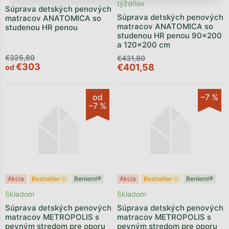
týždňov
Súprava detských penových
Súprava detských penových
matracov ANATOMICA so
matracov ANATOMICA so
studenou HR penou
studenou HR penou 90x200
a 120x200 cm
€325,80
€431,80
€303
€401,58
od
od
–7 %
–7 %
Akcia
Bestseller ✩
Benlemi®
Akcia
Bestseller ✩
Benlemi®
Skladom
Skladom
Súprava detských penových
Súprava detských penových
matracov METROPOLIS s
matracov METROPOLIS s
pevným stredom pre oporu
pevným stredom pre oporu