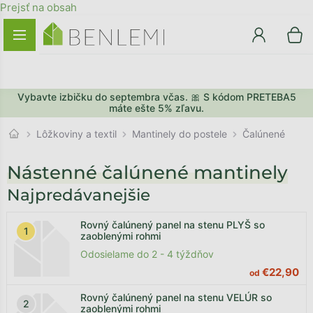
Prejsť na obsah
Vybavte izbičku do septembra včas. 🎀 S kódom PRETEBA5
máte ešte 5% zľavu.
Mantinely do postele
Lôžkoviny a textil
Čalúnené
Nástenné čalúnené mantinely
Najpredávanejšie
Rovný čalúnený panel na stenu PLYŠ so
zaoblenými rohmi
Odosielame do 2 - 4 týždňov
€22,90
od
Rovný čalúnený panel na stenu VELÚR so
zaoblenými rohmi