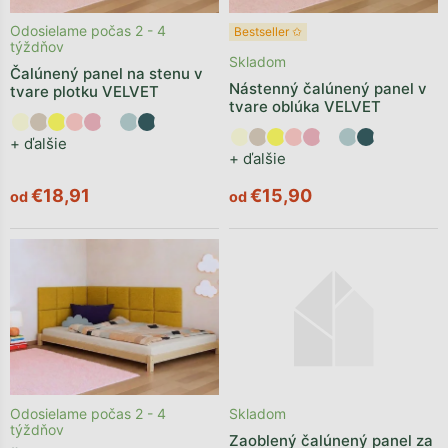
Odosielame počas 2 - 4
Bestseller ✩
týždňov
Skladom
Čalúnený panel na stenu v
Nástenný čalúnený panel v
tvare plotku VELVET
tvare oblúka VELVET
+ ďalšie
+ ďalšie
€18,91
€15,90
od
od
Odosielame počas 2 - 4
Skladom
týždňov
Zaoblený čalúnený panel za