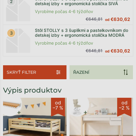
detskej izby + ergonomická stolička SIVÁ
Vyrobíme počas 4-6 týždňov
€646,81
€630,62
od
Stôl STOLLY s 3 šuplíkmi a pastelkovníkom do
detskej izby + ergonomická stolička MODRÁ
Vyrobíme počas 4-6 týždňov
€646,81
€630,62
od
SKRYŤ FILTER
Výpis produktov
od
od
–7 %
–2 %