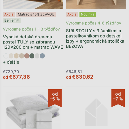
Akcia
Matrac s 15% ZĽAVOU
Akcia
Novinka
Benlemi®
Vyrobíme počas 4-6 týždňov
Vyrobíme počas 1 - 3 týždňov
Stôl STOLLY s 3 šuplíkmi a
pastelkovníkom do detskej
Vysoká detská drevená
izby + ergonomická stolička
posteľ TULY so zábranou
BÉŽOVÁ
120x200 cm + matrac WAVE
+ ďalšie
€729,70
€646,81
€677,36
€630,62
od
od
od
od
–5 %
–7 %