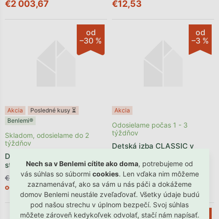
€2 003,67
€12,53
od
od
–30 %
–3 %
Akcia
Posledné kusy ⏳
Akcia
Benlemi®
Odosielame počas 1 - 3
týždňov
Skladom, odosielame do 2
týždňov
Detská izba CLASSIC v
bielej farbe
Detský kresliaci domčekový
Nech sa v Benlemi cítite ako doma
, potrebujeme od
stolík ART
vás súhlas so súbormi
cookies
. Len vďaka nim môžeme
€189,90
€1 264,49
zaznamenávať, ako sa vám u nás páči a dokážeme
€132,93
€1 226,56
od
od
domov Benlemi neustále zveľaďovať. Všetky údaje budú
pod našou strechu v úplnom bezpečí. Svoj súhlas
–14 %
–20 %
môžete zároveň kedykoľvek odvolať, stačí nám napísať.