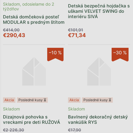
Skladom, odosielame do 2
Detská bezpečná hojdačka s
týždňov
uškami VELVET SWING do
interiéru SIVÁ
Detská domčeková posteľ
MODULAR s predným štítom
€414,90
€101,91
€290,43
€71,34
–10 %
–30 %
Akcia
Posledné kusy ⏳
Akcia
Posledné kusy ⏳
Skladom
Skladom
Dizajnová pohovka s
Bavlnený dekoračný detský
vreckami pre deti RUŽOVÁ
vankúšik RYS
€2 226,30
€17,90