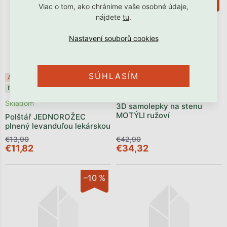
Viac o tom, ako chránime vaše osobné údaje,
nájdete
tu
.
SÚHLASÍM
Akcia
Posledné kusy ⏳
Akcia
Posledné kusy ⏳
Benlemi®
Skladom
Skladom
3D samolepky na stenu
MOTÝLI ružoví
Polštář JEDNOROŽEC
plnený levanduľou lekárskou
€13,90
€42,90
€11,82
€34,32
–10 %