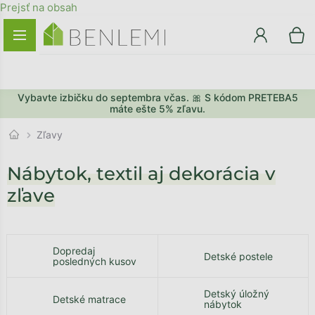
Prejsť na obsah
Vybavte izbičku do septembra včas. 🎀 S kódom PRETEBA5
SPÄŤ DO OBCHODU
PREJSŤ DO KOŠÍKA
máte ešte 5% zľavu.
Zľavy
Nábytok, textil aj dekorácia v
zľave
Dopredaj
Detské postele
posledných kusov
Detský úložný
Detské matrace
nábytok