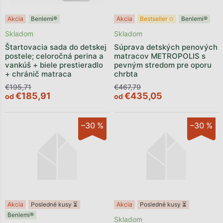
Akcia
Benlemi®
Akcia
Bestseller ✩
Benlemi®
Skladom
Skladom
Štartovacia sada do detskej
Súprava detských penových
postele; celoročná perina a
matracov METROPOLIS s
vankúš + biele prestieradlo
pevným stredom pre oporu
+ chránič matraca
chrbta
€195,71
€467,79
€185,91
€435,05
od
od
–30 %
–30 %
Akcia
Posledné kusy ⏳
Akcia
Posledné kusy ⏳
Benlemi®
Skladom