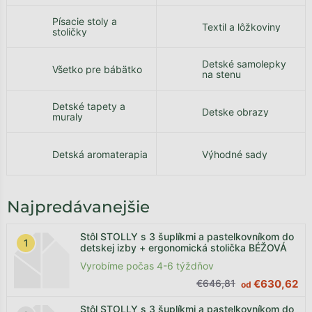
Písacie stoly a
Textil a lôžkoviny
stoličky
Detské samolepky
Všetko pre bábätko
na stenu
Detské tapety a
Detske obrazy
muraly
Detská aromaterapia
Výhodné sady
Najpredávanejšie
Stôl STOLLY s 3 šuplíkmi a pastelkovníkom do
detskej izby + ergonomická stolička BÉŽOVÁ
Vyrobíme počas 4-6 týždňov
€646,81
€630,62
od
Stôl STOLLY s 3 šuplíkmi a pastelkovníkom do