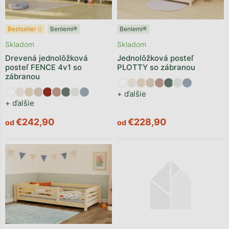
Bestseller ✩
Benlemi®
Benlemi®
Skladom
Skladom
Drevená jednolôžková
Jednolôžková posteľ
posteľ FENCE 4v1 so
PLOTTY so zábranou
zábranou
+ ďalšie
+ ďalšie
€242,90
€228,90
od
od