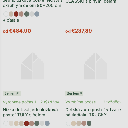
Jednolôžková posteľ NOVA s
CLASSIC s plnými čelami
okrúhlym čelom 90x200 cm
+ ďalšie
€484,90
€237,89
od
od
Benlemi®
Benlemi®
Vyrobíme počas 1 - 2 týždňov
Vyrobíme počas 1 - 2 týždňov
Nízka detská jednolôžková
Detská auto posteľ v tvare
posteľ TULY s čelom
nákladiaku TRUCKY