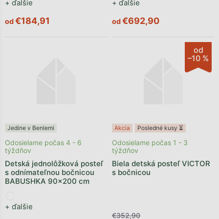
+ ďalšie
+ ďalšie
€184,91
€692,90
od
od
od
–10 %
Jedine v Benlemi
Akcia
Posledné kusy ⏳
Odosielame počas 4 - 6
Odosielame počas 1 - 3
týždňov
týždňov
Detská jednolôžková posteľ
Biela detská posteľ VICTOR
s odnímateľnou bočnicou
s bočnicou
BABUSHKA 90x200 cm
+ ďalšie
€352,90