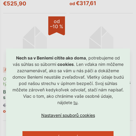
€317,61
€525,90
od
od
–10 %
Nech sa v Benlemi cítite ako doma
, potrebujeme od
vás súhlas so súbormi
cookies
. Len vďaka nim môžeme
Odosielame počas 1 - 3
Akcia
Posledné kusy ⏳
zaznamenávať, ako sa vám u nás páči a dokážeme
týždňov
domov Benlemi neustále zveľaďovať. Všetky údaje budú
Odosielame počas 1 - 3
Biela posteľ pre deti TOMI s
pod našou strechu v úplnom bezpečí. Svoj súhlas
týždňov
bočnicou
môžete zároveň kedykoľvek odvolať, stačí nám napísať.
Biela detská posteľ VICTOR
Viac o tom, ako chránime vaše osobné údaje,
s čelami
nájdete
tu
.
€286,90
€258,21
€237,89
od
od