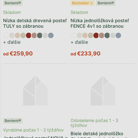
Benlemi®
Bestseller ✩
Benlemi®
Skladom
Skladom
Nízka detská drevená posteľ
Nízka jednolôžková posteľ
TULY so zábranou
FENCE 4v1 so zábranou
+ ďalšie
+ ďalšie
€259,90
€233,90
od
od
Odosielame počas 1 - 3
Benlemi®
týždňov
Vyrobíme počas 1 - 2 týždňov
Biele detské jednolôžko