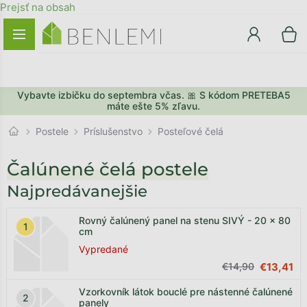
Prejsť na obsah
Vybavte izbičku do septembra včas. 🎀 S kódom PRETEBA5
máte ešte 5% zľavu.
Príslušenstvo
Postele
Posteľové čelá
Čalúnené čelá postele
Najpredávanejšie
Rovný čalúnený panel na stenu SIVÝ - 20 x 80
cm
Vypredané
€14,90
€13,41
Vzorkovník látok bouclé pre nástenné čalúnené
panely