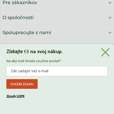
Pre zákazníkov
O spoločnosti
Spolupracujte s nami
€8
na svoj nákup.
Získajte
Na aký mail chcete voucher poslať?
CHCEM ZĽAVU
Benlemi
Zásady GDPR
Vytvorili
Benlemi &
Shoptet