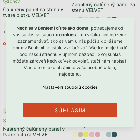
týždňov
Zaoblený čalúnený panel za
Čalúnený panel na stenu v
stenu VELVET
tvare plotku VELVET
+ ďalšie
Nech sa v Benlemi cítite ako doma
, potrebujeme od
+ ďalšie
vás súhlas so súbormi
cookies
. Len vďaka nim môžeme
zaznamenávať, ako sa vám u nás páči a dokážeme
€18,91
€15,90
od
od
domov Benlemi neustále zveľaďovať. Všetky údaje budú
pod našou strechu v úplnom bezpečí. Svoj súhlas
môžete zároveň kedykoľvek odvolať, stačí nám napísať.
Viac o tom, ako chránime vaše osobné údaje,
nájdete
tu
.
SÚHLASÍM
Skladom
Bestseller ✩
Obdĺžnikové čalúnené
Skladom
panely na stenu VELVET
Nástenný čalúnený panel v
tvare oblúka VELVET