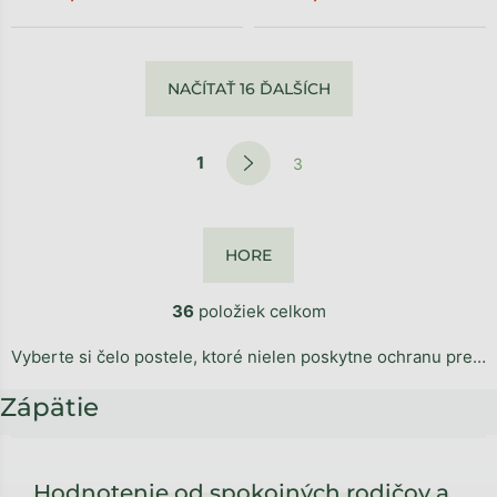
NAČÍTAŤ 16 ĎALŠÍCH
1
3
HORE
36
položiek celkom
Vyberte si čelo postele, ktoré nielen poskytne ochranu pred chladnou stenou, ale zároveň dodá vašej posteli výrazný dekoratívny prvok. Nájdete u nás širokú paletu samostatných čiel k posteli v rôznych designoch, ktoré je možné ľahko zavesiť na stenu. Skvele ladí s každým typom postele. S nami môžete jednoducho a štýlovo vylepšiť vzhľad svojej izby. Vytvorte si domov podľa svojich predstáv a zavítajte do kategórie
Zápätie
Hodnotenie od spokojných rodičov a