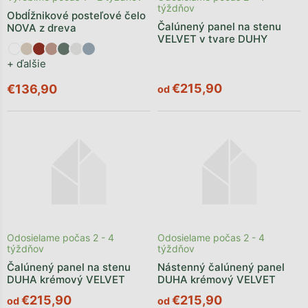
týždňov
Obdĺžnikové posteľové čelo
Čalúnený panel na stenu
NOVA z dreva
VELVET v tvare DUHY
+ ďalšie
€215,90
€136,90
od
Odosielame počas 2 - 4
Odosielame počas 2 - 4
týždňov
týždňov
Čalúnený panel na stenu
Nástenný čalúnený panel
DUHA krémový VELVET
DUHA krémový VELVET
€215,90
€215,90
od
od