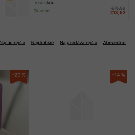
lekárskou
€15,90
Skladom
€13,52
Najlacnejšie
Najdrahšie
Najpredávanejšie
Abecedne
–20 %
–14 %