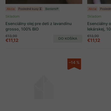
Akcia
Posledné kusy ⏳
Benlemi®
Akcia
Posledn
Skladom
Skladom
Esenciálny olej pre deti z lavandínu
Esenciálny o
grosso, 100% BIO
lekárskej, 1
€13,90
€13,90
DO KOŠÍKA
€11,12
€11,12
–14 %