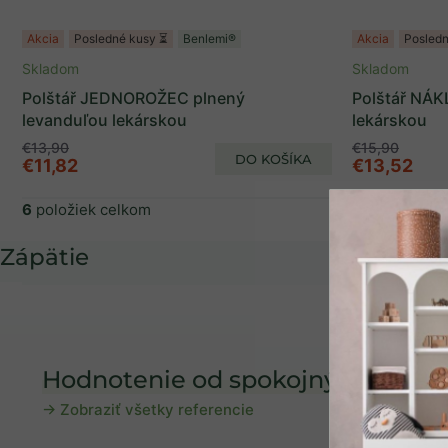
Akcia
Posledné kusy ⏳
Benlemi®
Akcia
Posledn
Skladom
Skladom
Polštář JEDNOROŽEC plnený
Polštář NÁK
levanduľou lekárskou
lekárskou
€13,90
€15,90
DO KOŠÍKA
€11,82
€13,52
6
položiek celkom
Zápätie
Hodnotenie od spokojných rodičo
→ Zobraziť všetky referencie