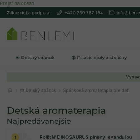
Prejsť na obsah
Zákaznícka podpora:
+420 739 787 164
info@benle
💤 Detský spánok
📚 Písacie stoly a stoličky
Vybavt
💤 Detský spánok
Spánková aromaterapia pre deti
Detská aromaterapia
Najpredávanejšie
Na sklade
6
Polštář DINOSAURUS plnený levanduľou