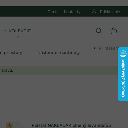
O nás
Kontakty
Prihlásenie
➕ KOLEKCIE
Prihlásenie
é priestory
Nástenné mantinely
 zľavu.
Polštář NÁKLAĎÁK plnený levanduľou