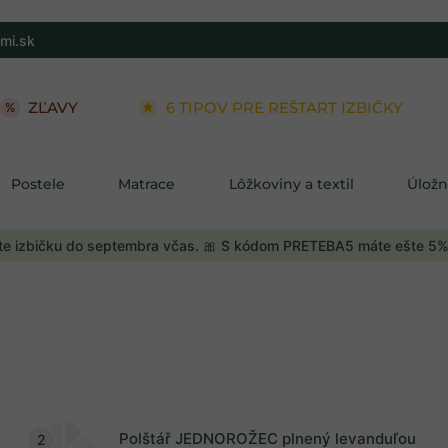
mi.sk
ZĽAVY
6 TIPOV PRE REŠTART IZBIČKY
Postele
Matrace
Lôžkoviny a textil
Úložn
e izbičku do septembra včas. 🎀 S kódom PRETEBA5 máte ešte 5%
Polštář JEDNOROŽEC plnený levanduľou