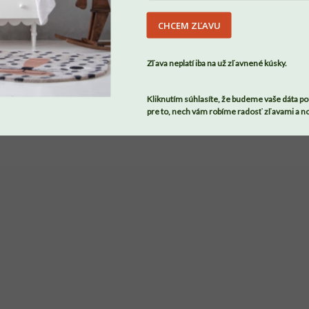
DU
CHCEM ZĽAVU
SÚHLASÍM
Zľava neplatí iba na už zľavnené kúsky.
Kliknutím súhlasíte, že budeme vaše dáta po
pre to, nech vám robíme radosť zľavami a n