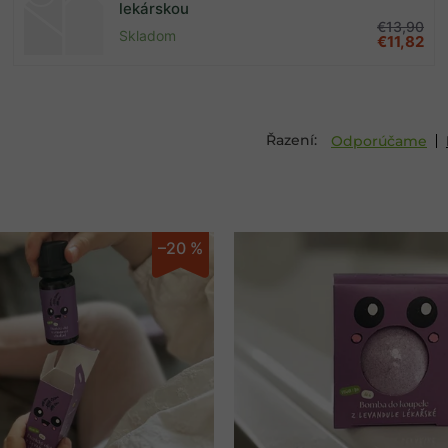
lekárskou
€13,90
Skladom
€11,82
Odporúčame
–20 %