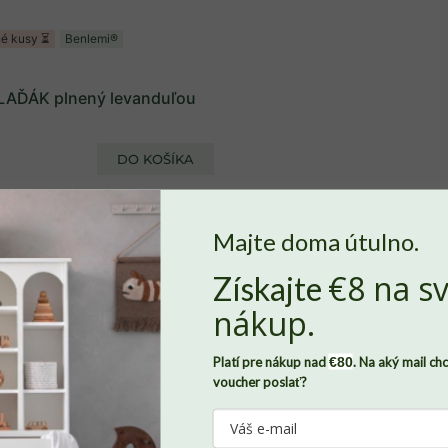
é kusy ⏳
Benlemi®
LAĎÁK plnený levanduľou
DO KOŠÍKA
Majte doma útulno.
€8 na sv
Získajte
Nech sa v Benlemi cítite ako doma
, potrebujeme od vás súhlas so
nákup.
súbormi
cookies
. Len vďaka nim môžeme zaznamenávať, ako sa
vám u nás páči a dokážeme domov Benlemi neustále zveľaďovať.
Platí pre nákup nad
€80
. Na aký mail ch
Všetky údaje budú pod našou strechu v úplnom bezpečí. Svoj
v a detí
voucher poslať?
súhlas môžete zároveň kedykoľvek odvolať, stačí nám napísať.
Viac o tom, ako chránime vaše osobné údaje, nájdete
tu
.