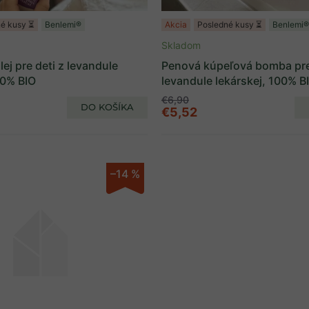
é kusy ⏳
Benlemi®
Akcia
Posledné kusy ⏳
Benlemi®
Skladom
lej pre deti z levandule
Penová kúpeľová bomba pre
00% BIO
levandule lekárskej, 100% B
€6,90
DO KOŠÍKA
€5,52
–14 %