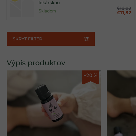
lekárskou
Akcia
6
€13,90
Skladom
€11,82
Zobrazených položiek:
6
SKRYŤ FILTER
Výpis produktov
–20 %