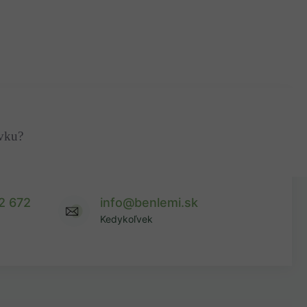
ávku?
2 672
info@benlemi.sk
Kedykoľvek