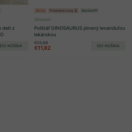
Akcia
Posledné kusy ⏳
Benlemi®
Skladom
 deti z
Polštář DINOSAURUS plnený levanduľou
IO
lekárskou
€13,90
DO KOŠÍKA
DO KOŠÍKA
€11,82