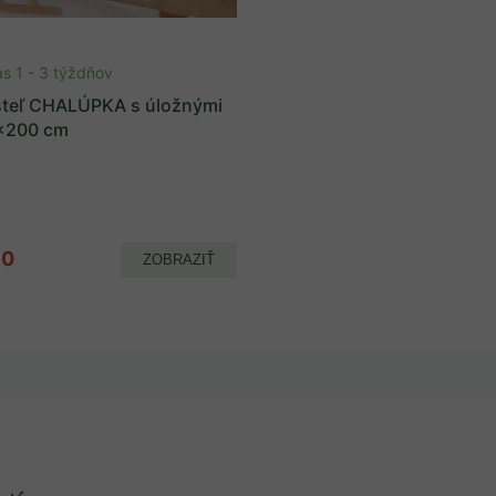
s 1 - 3 týždňov
steľ CHALÚPKA s úložnými
x200 cm
90
ZOBRAZIŤ