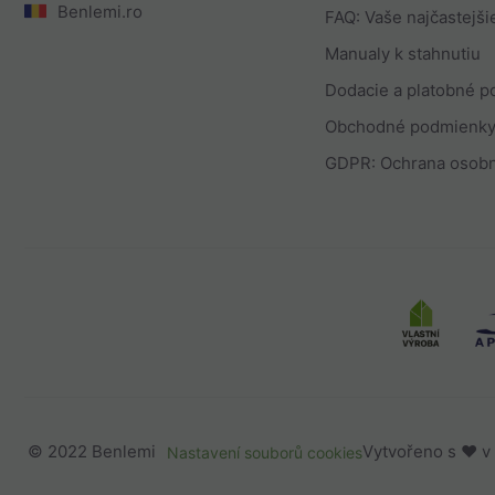
Benlemi.ro
FAQ: Vaše najčastejši
Manualy k stahnutiu
Dodacie a platobné 
Obchodné podmienk
GDPR: Ochrana osobn
Benlemi