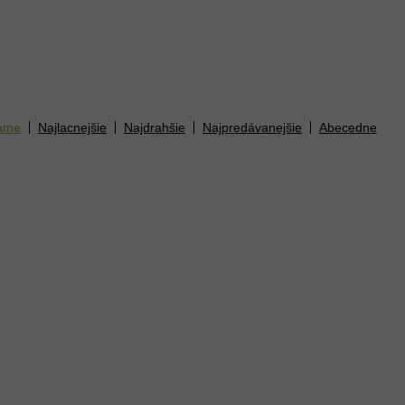
ame
Najlacnejšie
Najdrahšie
Najpredávanejšie
Abecedne