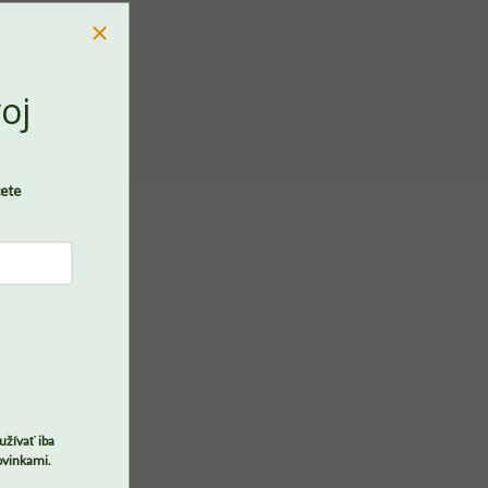
oj
cete
užívať iba
ovinkami.