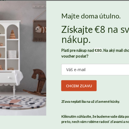
etí
Majte doma útulno.
€8 na sv
Získajte
Nech sa v Benlemi cítite ako doma
, potrebujeme od vás súhlas so
nákup.
súbormi
cookies
. Len vďaka nim môžeme zaznamenávať, ako sa
vám u nás páči a dokážeme domov Benlemi neustále zveľaďovať.
Platí pre nákup nad
€80
. Na aký mail ch
Všetky údaje budú pod našou strechu v úplnom bezpečí. Svoj
voucher poslať?
súhlas môžete zároveň kedykoľvek odvolať, stačí nám napísať.
Viac o tom, ako chránime vaše osobné údaje, nájdete
tu
.
CHCEM ZĽAVU
SÚHLASÍM
Zľava neplatí iba na už zľavnené kúsky.
Kliknutím súhlasíte, že budeme vaše dáta po
pre to, nech vám robíme radosť zľavami a n