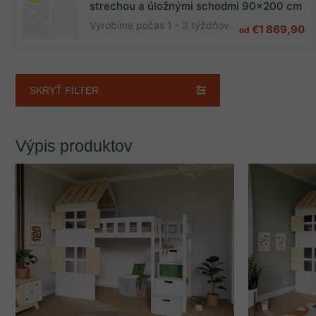
strechou a úložnými schodmi 90x200 cm
Akcia
0
Vyrobíme počas 1 - 3 týždňov
€1 869,90
od
Farby
SKRYŤ FILTER
Prírodná
2
Biela
2
Výpis produktov
Šírka
90 cm
2
Dĺžka
200 cm
2