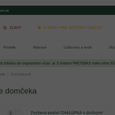
mi.sk
ZĽAVY
6 TIPOV PRE REŠTART IZBIČKY
Postele
Matrace
Lôžkoviny a textil
Úlo
e izbičku do septembra včas. 🎀 S kódom PRETEBA5 máte ešte 5%
ele
Domčekové
re domčeka
Zvýšená posteľ CHALÚPKA s úložnými