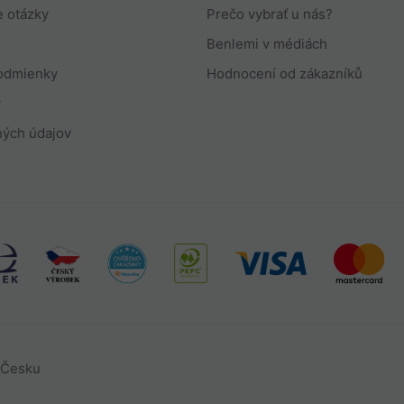
e otázky
Prečo vybrať u nás?
Benlemi v médiách
podmienky
Hodnocení od zákazníků
y
ých údajov