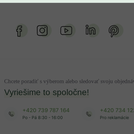
Chcete poradiť s výberom alebo sledovať svoju objedn
Vyriešime to spoločne!
+420 739 787 164
+420 734 12
Po - Pá 8:30 - 16:00
Pro reklamácie