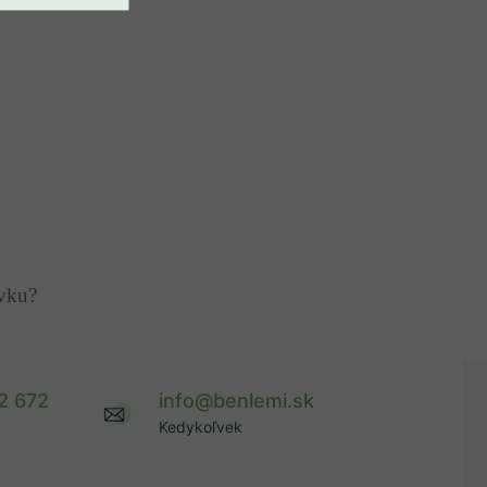
ávku?
2 672
info@benlemi.sk
Kedykoľvek