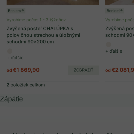
Materiály
Benlemi®
Benlemi®
Vyrobíme počas 1 - 3 týždňov
Vyrobíme poča
Drevo
2
Zvýšená posteľ CHALÚPKA s
Zvýšená po
polovičnou strechou a úložnými
schodmi 90
schodmi 90x200 cm
Vlastnosti produktov
+ ďalšie
+ ďalšie
S úložným priestorom
2
€1 869,90
€2 081,
od
od
ZOBRAZIŤ
So schodíkmi
2
2
položiek celkom
Úroveň kvality
Zápätie
Exclusive
1
Značka