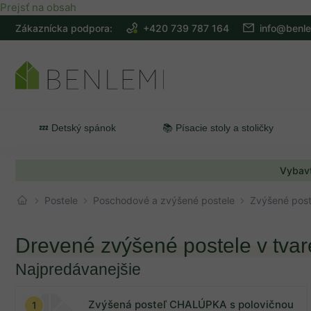
Prejsť na obsah
Zákaznícka podpora:
+420 739 787 164
info@benle
💤 Detský spánok
📚 Písacie stoly a stoličky
Vybavt
Postele
Poschodové a zvýšené postele
Zvýšené post
Drevené zvýšené postele v tva
Najpredávanejšie
Na sklade
0
Zvýšená posteľ CHALÚPKA s polovičnou