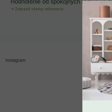
Hodnotenie od spokojných rodičov a d
→ Zobraziť všetky referencie
Benlemi
2
Zobrazených položiek:
2
Instagram