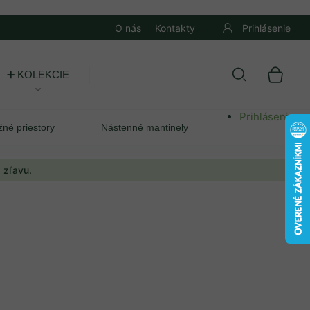
O nás
Kontakty
Prihlásenie
➕ KOLEKCIE
Prihlásenie
žné priestory
Nástenné mantinely
 zľavu.