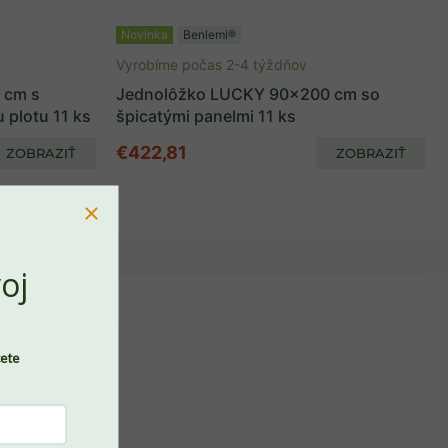
Novinka
Benlemi®
Vyrobíme počas 2-4 týždňov
 cm s
Jednolôžko LUCKY 90x200 cm so
 plotu 11 ks
špicatými panelmi 11 ks
€422,81
ZOBRAZIŤ
ZOBRAZIŤ
oj
cete