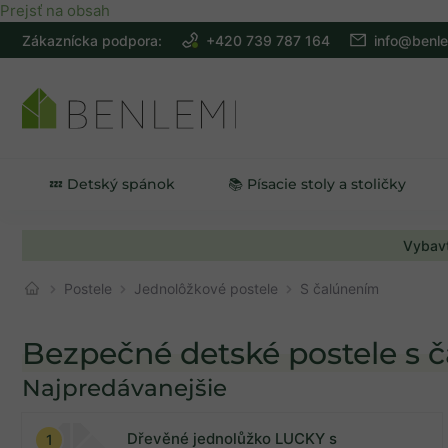
Prejsť na obsah
Zákaznícka podpora:
+420 739 787 164
info@benle
💤 Detský spánok
📚 Písacie stoly a stoličky
Vybavt
Postele
Jednolôžkové postele
S čalúnením
Bezpečné detské postele s 
Najpredávanejšie
Na sklade
0
Dřevěné jednolůžko LUCKY s