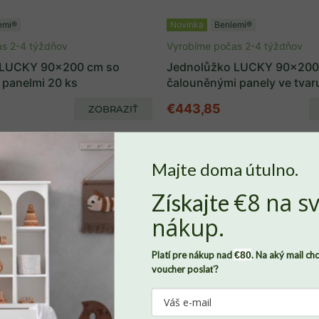
emi®
Novinka
Benlemi®
s 2-4 týždňov
Vyrobíme počas 2-4 týždňov
 LUCKY 90x200 cm so
Jednolůžko LUCKY 90x200
 panelmi 20 ks
čalouněnými panely ve tvaru
€443,85
ZOBRAZIŤ
Majte doma útulno.
€8 na sv
Získajte
Nech sa v Benlemi cítite ako doma
, potrebujeme od vás súhlas so
nákup.
súbormi
cookies
. Len vďaka nim môžeme zaznamenávať, ako sa
vám u nás páči a dokážeme domov Benlemi neustále zveľaďovať.
Platí pre nákup nad
€80
. Na aký mail ch
Všetky údaje budú pod našou strechu v úplnom bezpečí. Svoj
v a detí
voucher poslať?
súhlas môžete zároveň kedykoľvek odvolať, stačí nám napísať.
Viac o tom, ako chránime vaše osobné údaje, nájdete
tu
.