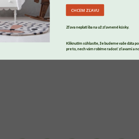
CHCEM ZĽAVU
SÚHLASÍM
Zľava neplatí iba na už zľavnené kúsky.
Kliknutím súhlasíte, že budeme vaše dáta po
pre to, nech vám robíme radosť zľavami a n