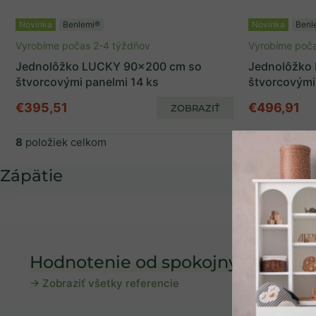
Novinka
Benlemi®
Novinka
Benl
Vyrobíme počas 2-4 týždňov
Vyrobíme poča
Jednolôžko LUCKY 90x200 cm so
Jednolôžko
štvorcovými panelmi 14 ks
štvorcovými
€395,51
€496,91
ZOBRAZIŤ
8
položiek celkom
Zápätie
Hodnotenie od spokojných rodičo
→ Zobraziť všetky referencie