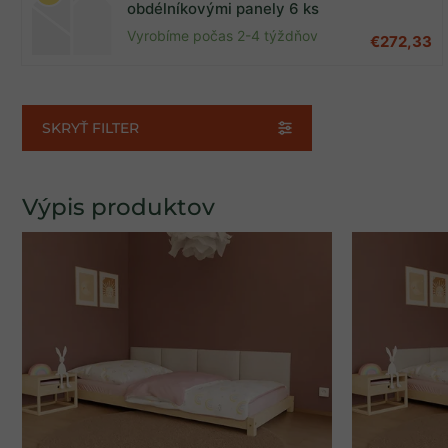
obdélníkovými panely 6 ks
Akcia
0
Vyrobíme počas 2-4 týždňov
€272,33
Zobrazených položiek:
8
SKRYŤ FILTER
Výpis produktov