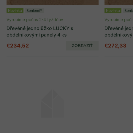
Novinka
Benlemi®
Novinka
Benl
Vyrobíme počas 2-4 týždňov
Vyrobíme poča
Dřevěné jednolůžko LUCKY s
Dřevěné jed
obdélníkovými panely 4 ks
obdélníkový
€234,52
€272,33
ZOBRAZIŤ