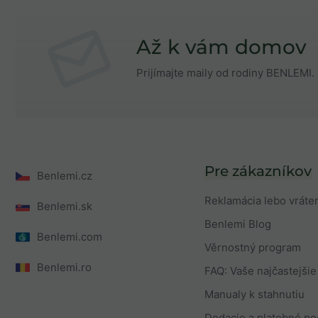
Až k vám domov
Prijímajte maily od rodiny BENLEMI. 
Pre zákazníkov
Benlemi.cz
Reklamácia lebo vráte
Benlemi.sk
Benlemi Blog
Benlemi.com
Věrnostný program
Benlemi.ro
FAQ: Vaše najčastejšie
Manualy k stahnutiu
Dodacie a platobné p