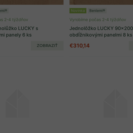
emi®
Novinka
Benlemi®
s 2-4 týždňov
Vyrobíme počas 2-4 týždňov
nolůžko LUCKY s
Jednolôžko LUCKY 90x200
mi panely 6 ks
obdĺžnikovými panelmi 8 ks
€310,14
ZOBRAZIŤ