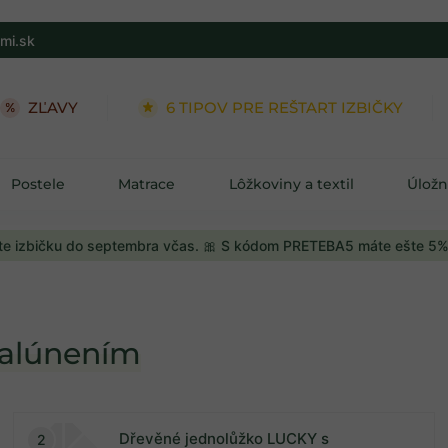
mi.sk
ZĽAVY
6 TIPOV PRE REŠTART IZBIČKY
Postele
Matrace
Lôžkoviny a textil
Úložn
e izbičku do septembra včas. 🎀 S kódom PRETEBA5 máte ešte 5%
čalúnením
Dřevěné jednolůžko LUCKY s