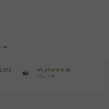
ávku?
2 672
info@benlemi.sk
Kedykoľvek