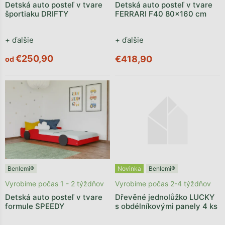
Detská auto posteľ v tvare
Detská auto posteľ v tvare
športiaku DRIFTY
FERRARI F40 80x160 cm
+ ďalšie
+ ďalšie
€250,90
€418,90
od
Benlemi®
Novinka
Benlemi®
Vyrobíme počas 1 - 2 týždňov
Vyrobíme počas 2-4 týždňov
Detská auto posteľ v tvare
Dřevěné jednolůžko LUCKY
formule SPEEDY
s obdélníkovými panely 4 ks