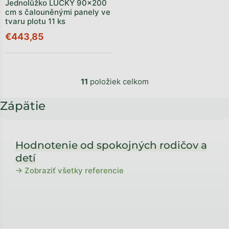
Jednolůžko LUCKY 90x200
cm s čalouněnými panely ve
tvaru plotu 11 ks
€443,85
11
položiek celkom
Zápätie
Hodnotenie od spokojných rodičov a
detí
→ Zobraziť všetky referencie