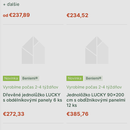
+ ďalšie
€237,89
€234,52
od
Novinka
Benlemi®
Novinka
Benlemi®
Vyrobíme počas 2-4 týždňov
Vyrobíme počas 2-4 týždňov
Dřevěné jednolůžko LUCKY
Jednolôžko LUCKY 90x200
s obdélníkovými panely 6 ks
cm s obdĺžnikovými panelmi
12 ks
€272,33
€385,76