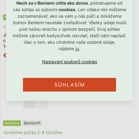
Nech sa v Benlemi cítite ako doma
, potrebujeme od
vás súhlas so súbormi
cookies
. Len vďaka nim môžeme
zaznamenávať, ako sa vám u nás páči a dokážeme
Novinka
Benlemi®
Novinka
Benlemi®
domov Benlemi neustále zveľaďovať. Všetky údaje budú
Vyrobíme počas 2-4 týždňov
Vyrobíme počas 2-4 týždňov
pod našou strechu v úplnom bezpečí. Svoj súhlas
Jednolôžko LUCKY 90x200
Jednolôžko LUCKY 90x200
môžete zároveň kedykoľvek odvolať, stačí nám napísať.
cm so štvorcovými panelmi
cm so štvorcovými panelmi
Viac o tom, ako chránime vaše osobné údaje,
14 ks
20 ks
nájdete
tu
.
€395,51
€496,91
SÚHLASÍM
Novinka
Benlemi®
Vyrobíme počas 2-4 týždňov