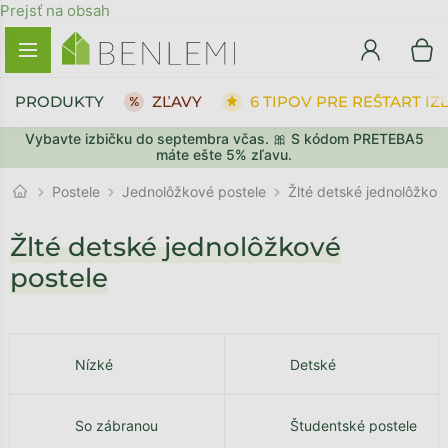
Prejsť na obsah
PRODUKTY
ZĽAVY
6 TIPOV PRE REŠTART IZ
Vybavte izbičku do septembra včas. 🎀 S kódom PRETEBA5
máte ešte 5% zľavu.
Jednolôžkové postele
Postele
Žlté detské jednolôžkov
Žlté detské jednolôžkové
postele
Nízké
Detské
So zábranou
Študentské postele