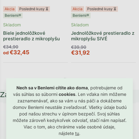
Akcia
Posledné kusy ⏳
Akcia
Posledné kusy ⏳
Benlemi®
Benlemi®
Skladom
Skladom
Biele jednolôžkové
Jednolôžkové prestieradlo z
prestieradlo z mikroplyšu
mikroplyšu SIVÉ
€34,90
€39,90
€32,45
€31,92
od
6
položiek celkom
Nech sa v Benlemi cítite ako doma
, potrebujeme od
Zápätie
vás súhlas so súbormi
cookies
. Len vďaka nim môžeme
zaznamenávať, ako sa vám u nás páči a dokážeme
domov Benlemi neustále zveľaďovať. Všetky údaje budú
pod našou strechu v úplnom bezpečí. Svoj súhlas
Hodnotenie od spokojných rodičov a
môžete zároveň kedykoľvek odvolať, stačí nám napísať.
detí
Viac o tom, ako chránime vaše osobné údaje,
nájdete
tu
.
→ Zobraziť všetky referencie