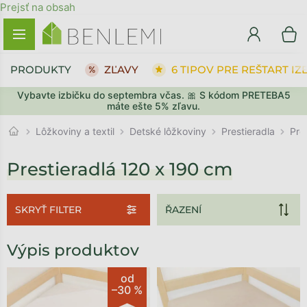
Prejsť na obsah
PRODUKTY
ZĽAVY
6 TIPOV PRE REŠTART IZ
Vybavte izbičku do septembra včas. 🎀 S kódom PRETEBA5
máte ešte 5% zľavu.
Prestieradla
Lôžkoviny a textil
Detské lôžkoviny
Pre
Prestieradlá 120 x 190 cm
SKRYŤ FILTER
Výpis produktov
od
–30 %