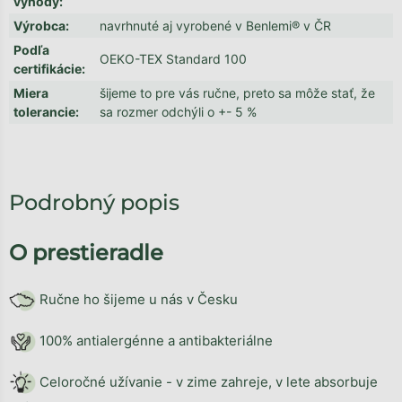
výhody
:
Výrobca
:
navrhnuté aj vyrobené v Benlemi® v ČR
Podľa
OEKO-TEX Standard 100
certifikácie
:
Miera
šijeme to pre vás ručne, preto sa môže stať, že
tolerancie
:
sa rozmer odchýli o +- 5 %
Podrobný popis
O prestieradle
Ručne ho šijeme u nás v Česku
100% antialergénne a antibakteriálne
Celoročné užívanie - v zime zahreje, v lete absorbuje