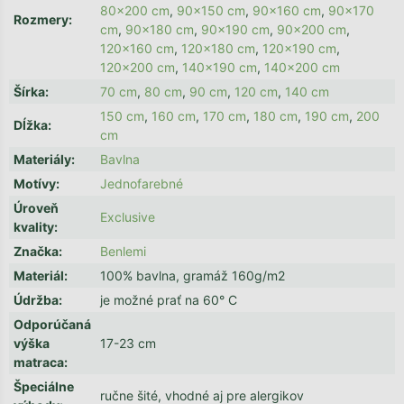
80x200 cm
,
90x150 cm
,
90x160 cm
,
90x170
Rozmery
:
cm
,
90x180 cm
,
90x190 cm
,
90x200 cm
,
120x160 cm
,
120x180 cm
,
120x190 cm
,
120x200 cm
,
140x190 cm
,
140x200 cm
Šírka
:
70 cm
,
80 cm
,
90 cm
,
120 cm
,
140 cm
150 cm
,
160 cm
,
170 cm
,
180 cm
,
190 cm
,
200
Dĺžka
:
cm
Materiály
:
Bavlna
Motívy
:
Jednofarebné
Úroveň
Exclusive
kvality
:
Značka
:
Benlemi
Materiál
:
100% bavlna, gramáž 160g/m2
Údržba
:
je možné prať na 60° C
Odporúčaná
výška
17-23 cm
matraca
:
Špeciálne
ručne šité, vhodné aj pre alergikov