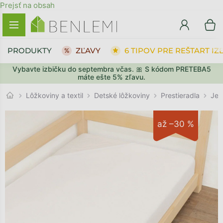
Prejsť na obsah
PRODUKTY
ZĽAVY
6 TIPOV PRE REŠTART IZ
Vybavte izbičku do septembra včas. 🎀 S kódom PRETEBA5
SPÄŤ DO OBCHODU
SPÄŤ DO OBCHODU
PREJSŤ DO KOŠÍKA
PREJSŤ DO KOŠÍKA
máte ešte 5% zľavu.
Prestieradla
Lôžkoviny a textil
Detské lôžkoviny
Jed
až –30 %