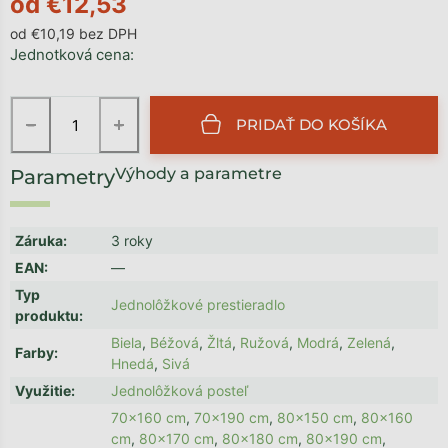
od
€12,53
od
€10,19
bez DPH
Jednotková cena:
−
+
PRIDAŤ DO KOŠÍKA
Výhody a parametre
Záruka
:
3 roky
EAN
:
—
Typ
Jednolôžkové prestieradlo
produktu
:
Biela
,
Béžová
,
Žltá
,
Ružová
,
Modrá
,
Zelená
,
Farby
:
Hnedá
,
Sivá
Využitie
:
Jednolôžková posteľ
70x160 cm
,
70x190 cm
,
80x150 cm
,
80x160
cm
,
80x170 cm
,
80x180 cm
,
80x190 cm
,