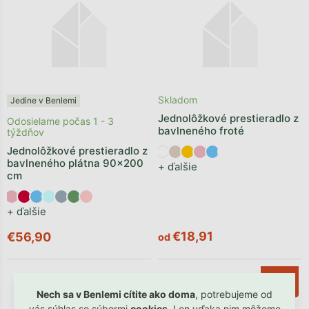
Skladom
Jedine v Benlemi
Jednolôžkové prestieradlo z
Odosielame počas 1 - 3
bavlneného froté
týždňov
Jednolôžkové prestieradlo z
bavlneného plátna 90x200
+ ďalšie
cm
+ ďalšie
€18,91
€56,90
od
–10 %
Nech sa v Benlemi cítite ako doma
, potrebujeme od
vás súhlas so súbormi
cookies
. Len vďaka nim môžeme