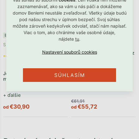
zaznamenávať, ako sa vám u nás páči a dokážeme
domov Benlemi neustále zveľaďovať. Všetky údaje budú
pod našou strechu v úplnom bezpečí. Svoj súhlas
môžete zároveň kedykoľvek odvolať, stačí nám napísať.
Viac o tom, ako chránime vaše osobné údaje,
Benlemi®
Akcia
Jedine v Benlemi
nájdete
tu
.
Skladom
Skladom
Priemerné hodnotenie
Jednolôžkové prestieradlo z
produktu je 5,0 z 5
mušelínu 90x200 cm
hviezdičiek.
Jednolôžkové prestieradlo z
+ ďalšie
SÚHLASÍM
mikroplyšu
+ ďalšie
€61,91
€30,90
€55,72
od
od