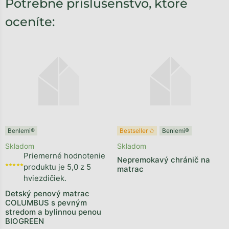
Potrebné príslušenstvo, ktoré
oceníte:
Benlemi®
Bestseller ✩
Benlemi®
Skladom
Skladom
Priemerné hodnotenie
Nepremokavý chránič na
produktu je 5,0 z 5
matrac
hviezdičiek.
Detský penový matrac
COLUMBUS s pevným
stredom a bylinnou penou
BIOGREEN