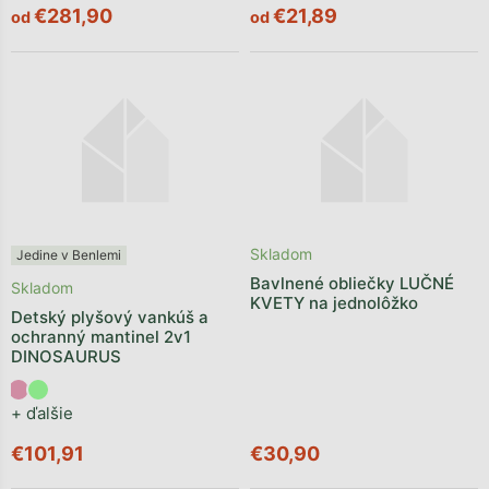
€281,90
€21,89
od
od
Skladom
Jedine v Benlemi
Bavlnené obliečky LUČNÉ
Skladom
KVETY na jednolôžko
Detský plyšový vankúš a
ochranný mantinel 2v1
DINOSAURUS
+ ďalšie
€101,91
€30,90