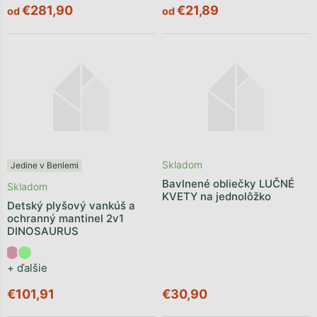
€281,90
€21,89
od
od
Skladom
Jedine v Benlemi
Bavlnené obliečky LUČNÉ
Skladom
KVETY na jednolôžko
Detský plyšový vankúš a
ochranný mantinel 2v1
DINOSAURUS
+ ďalšie
€101,91
€30,90