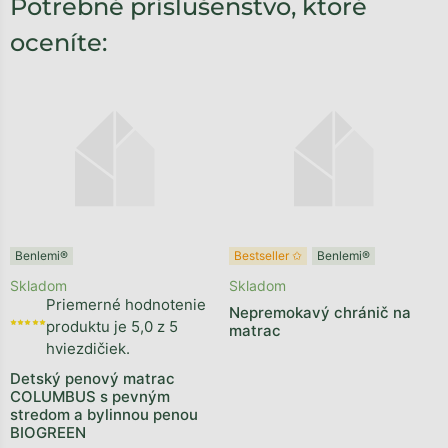
Potrebné príslušenstvo, ktoré
oceníte:
Benlemi®
Bestseller ✩
Benlemi®
Skladom
Skladom
Priemerné hodnotenie
Nepremokavý chránič na
produktu je 5,0 z 5
matrac
hviezdičiek.
Detský penový matrac
COLUMBUS s pevným
stredom a bylinnou penou
BIOGREEN