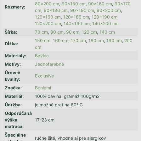
80x200 cm
,
90x150 cm
,
90x160 cm
,
90x170
Rozmery
:
cm
,
90x180 cm
,
90x190 cm
,
90x200 cm
,
120x160 cm
,
120x180 cm
,
120x190 cm
,
120x200 cm
,
140x190 cm
,
140x200 cm
Šírka
:
70 cm
,
80 cm
,
90 cm
,
120 cm
,
140 cm
150 cm
,
160 cm
,
170 cm
,
180 cm
,
190 cm
,
200
Dĺžka
:
cm
Materiály
:
Bavlna
Motívy
:
Jednofarebné
Úroveň
Exclusive
kvality
:
Značka
:
Benlemi
Materiál
:
100% bavlna, gramáž 160g/m2
Údržba
:
je možné prať na 60° C
Odporúčaná
výška
17-23 cm
matraca
:
Špeciálne
ručne šité, vhodné aj pre alergikov