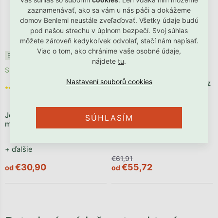
zaznamenávať, ako sa vám u nás páči a dokážeme
domov Benlemi neustále zveľaďovať. Všetky údaje budú
pod našou strechu v úplnom bezpečí. Svoj súhlas
môžete zároveň kedykoľvek odvolať, stačí nám napísať.
Viac o tom, ako chránime vaše osobné údaje,
Benlemi®
Akcia
Jedine v Benlemi
nájdete
tu
.
Skladom
Skladom
Priemerné hodnotenie
Jednolôžkové prestieradlo z
produktu je 5,0 z 5
mušelínu 90x200 cm
hviezdičiek.
Jednolôžkové prestieradlo z
+ ďalšie
SÚHLASÍM
mikroplyšu
+ ďalšie
€61,91
€30,90
€55,72
od
od