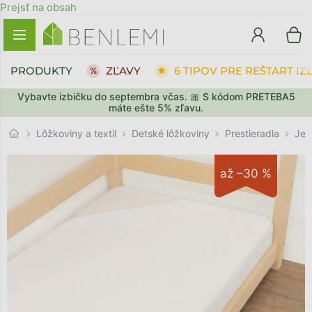
Prejsť na obsah
PRODUKTY
ZĽAVY
6 TIPOV PRE REŠTART IZ
Vybavte izbičku do septembra včas. 🎀 S kódom PRETEBA5
SPÄŤ DO OBCHODU
SPÄŤ DO OBCHODU
PREJSŤ DO KOŠÍKA
PREJSŤ DO KOŠÍKA
máte ešte 5% zľavu.
Prestieradla
Lôžkoviny a textil
Detské lôžkoviny
Jed
až –30 %