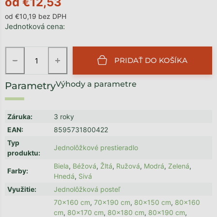
od
€12,53
od
€10,19
bez DPH
Jednotková cena:
−
+
PRIDAŤ DO KOŠÍKA
Výhody a parametre
Záruka
:
3 roky
EAN
:
8595731800422
Typ
Jednolôžkové prestieradlo
produktu
:
Biela
,
Béžová
,
Žltá
,
Ružová
,
Modrá
,
Zelená
,
Farby
:
Hnedá
,
Sivá
Využitie
:
Jednolôžková posteľ
70x160 cm
,
70x190 cm
,
80x150 cm
,
80x160
cm
,
80x170 cm
,
80x180 cm
,
80x190 cm
,