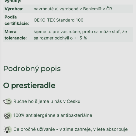
výhody
:
Výrobca
:
navrhnuté aj vyrobené v Benlemi® v ČR
Podľa
OEKO-TEX Standard 100
certifikácie
:
Miera
šijeme to pre vás ručne, preto sa môže stať, že
tolerancie
:
sa rozmer odchýli o +- 5 %
Podrobný popis
O prestieradle
Ručne ho šijeme u nás v Česku
100% antialergénne a antibakteriálne
Celoročné užívanie - v zime zahreje, v lete absorbuje