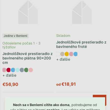
Skladom
Jedine v Benlemi
Jednolôžkové prestieradlo z
Odosielame počas 1 - 3
bavlneného froté
týždňov
Jednolôžkové prestieradlo z
bavlneného plátna 90x200
+ ďalšie
cm
+ ďalšie
€18,91
€56,90
od
–10 %
Nech sa v Benlemi cítite ako doma
, potrebujeme od
vás súhlas so súbormi
cookies
. Len vďaka nim môžeme