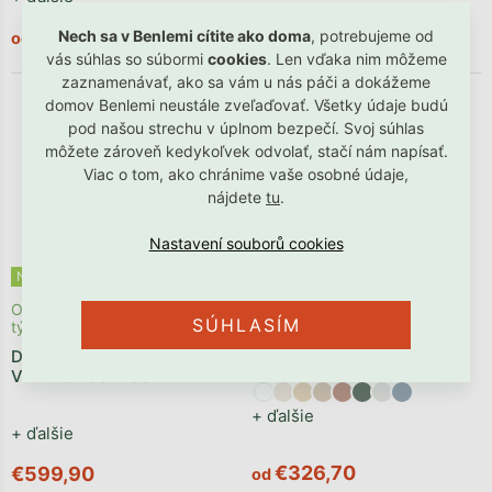
€202,90
€153,90
Nech sa v Benlemi cítite ako doma
, potrebujeme od
od
od
vás súhlas so súbormi
cookies
. Len vďaka nim môžeme
zaznamenávať, ako sa vám u nás páči a dokážeme
domov Benlemi neustále zveľaďovať. Všetky údaje budú
pod našou strechu v úplnom bezpečí. Svoj súhlas
môžete zároveň kedykoľvek odvolať, stačí nám napísať.
Viac o tom, ako chránime vaše osobné údaje,
nájdete
tu
.
Novinka
Jedine v Benlemi
Benlemi®
Odosielame počas 4 - 6
Vyrobíme počas 1 - 2 týždňov
SÚHLASÍM
týždňov
Detská posteľ LUCKY so
Detská jednolôžková posteľ
zábranou a prístelkou
VINTAGE 90x200
+ ďalšie
+ ďalšie
€326,70
€599,90
od