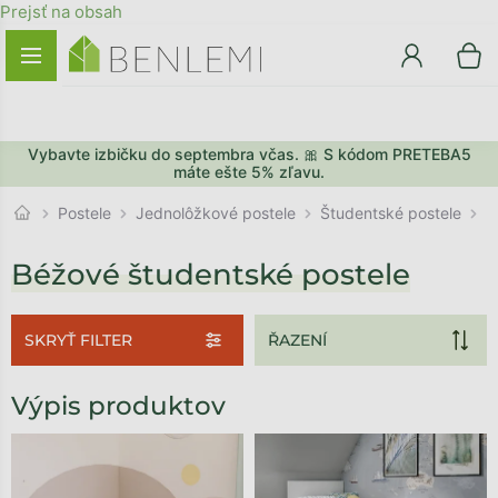
Prejsť na obsah
Vybavte izbičku do septembra včas. 🎀 S kódom PRETEBA5
máte ešte 5% zľavu.
Študentské postele
Postele
Jednolôžkové postele
B
Béžové študentské postele
SKRYŤ FILTER
Výpis produktov