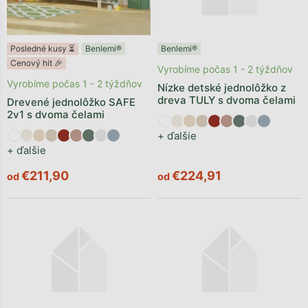
Posledné kusy ⏳
Benlemi®
Benlemi®
Cenový hit 🎉
Vyrobíme počas 1 - 2 týždňov
Vyrobíme počas 1 - 2 týždňov
Nízke detské jednolôžko z
dreva TULY s dvoma čelami
Drevené jednolôžko SAFE
2v1 s dvoma čelami
+ ďalšie
+ ďalšie
€211,90
€224,91
od
od