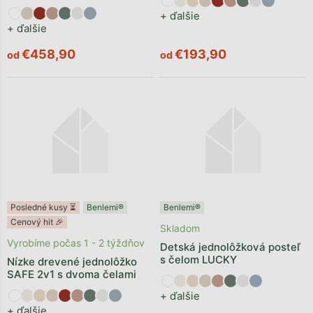
+ ďalšie
+ ďalšie
€458,90
€193,90
od
od
Posledné kusy ⏳
Benlemi®
Benlemi®
Cenový hit 🎉
Skladom
Vyrobíme počas 1 - 2 týždňov
Detská jednolôžková posteľ
s čelom LUCKY
Nízke drevené jednolôžko
SAFE 2v1 s dvoma čelami
+ ďalšie
+ ďalšie