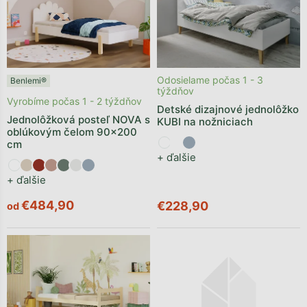
Odosielame počas 1 - 3
Benlemi®
týždňov
Vyrobíme počas 1 - 2 týždňov
Detské dizajnové jednolôžko
Jednolôžková posteľ NOVA s
KUBI na nožniciach
oblúkovým čelom 90x200
cm
+ ďalšie
+ ďalšie
€484,90
€228,90
od