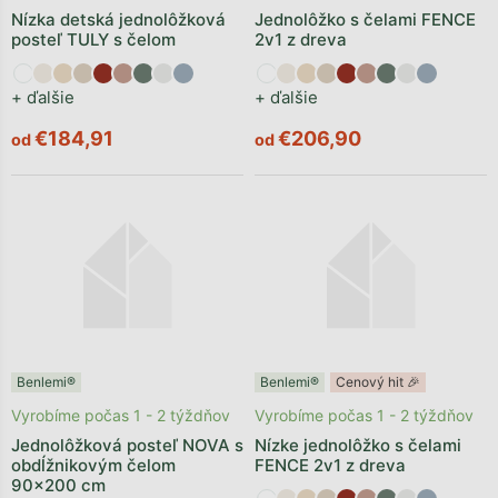
Nízka detská jednolôžková
Jednolôžko s čelami FENCE
posteľ TULY s čelom
2v1 z dreva
+ ďalšie
+ ďalšie
€184,91
€206,90
od
od
Benlemi®
Benlemi®
Cenový hit 🎉
Vyrobíme počas 1 - 2 týždňov
Vyrobíme počas 1 - 2 týždňov
Jednolôžková posteľ NOVA s
Nízke jednolôžko s čelami
obdĺžnikovým čelom
FENCE 2v1 z dreva
90x200 cm