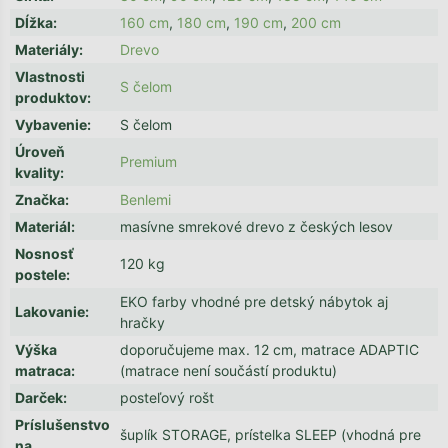
Dĺžka
:
160 cm
,
180 cm
,
190 cm
,
200 cm
Materiály
:
Drevo
Vlastnosti
S čelom
produktov
:
Vybavenie
:
S čelom
Úroveň
Premium
kvality
:
Značka
:
Benlemi
Materiál
:
masívne smrekové drevo z českých lesov
Nosnosť
120 kg
postele
:
EKO farby vhodné pre detský nábytok aj
Lakovanie
:
hračky
Výška
doporučujeme max. 12 cm, matrace ADAPTIC
matraca
:
(matrace není součástí produktu)
Darček
:
posteľový rošt
Príslušenstvo
šuplík STORAGE, prístelka SLEEP (vhodná pre
na