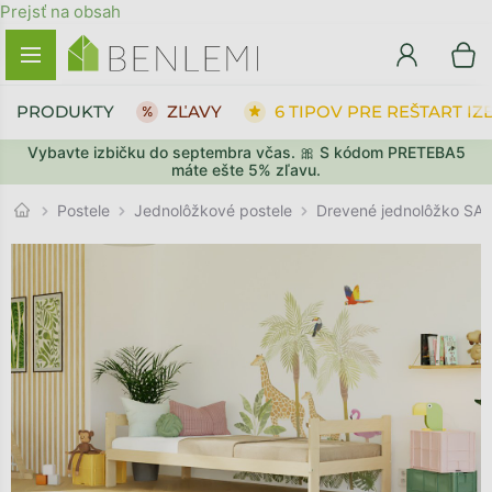
Prejsť na obsah
PRODUKTY
ZĽAVY
6 TIPOV PRE REŠTART IZ
Vybavte izbičku do septembra včas. 🎀 S kódom PRETEBA5
SPÄŤ DO OBCHODU
SPÄŤ DO OBCHODU
PREJSŤ DO KOŠÍKA
PREJSŤ DO KOŠÍKA
máte ešte 5% zľavu.
Jednolôžkové postele
Postele
Drevené jednolôžko SAF