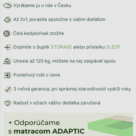
Vyrábame ju u nás v Česku
Až 2v1, porastie spoločne s vašim dieťaťom
Čelá kedykoľvek zložíte
Doplníte o šuplík
STORAG
E
alebo prístelku
SLEEP
Unesie až 120 kg, môžete na nej zaspávať spolu
Posteľový rošt v cene
3 ročná garancia, pri správnej starostlivosti vydrží roky
Radosť v očiach vášho dieťatka zaručená