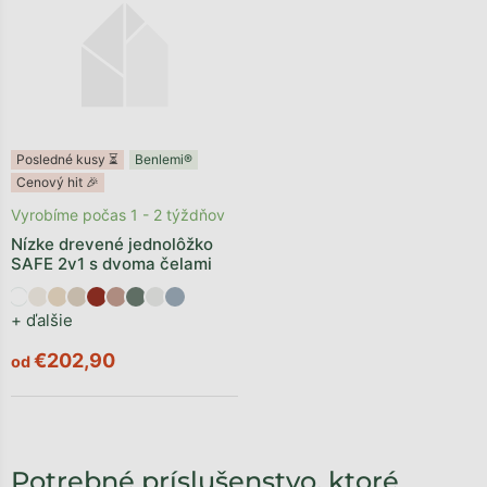
Posledné kusy ⏳
Benlemi®
Cenový hit 🎉
Vyrobíme počas 1 - 2 týždňov
Nízke drevené jednolôžko
SAFE 2v1 s dvoma čelami
+ ďalšie
€202,90
od
Potrebné príslušenstvo, ktoré