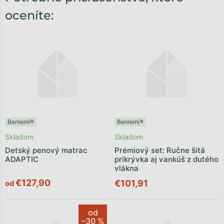
oceníte:
Benlemi®
Benlemi®
Skladom
Skladom
Detský penový matrac
Prémiový set: Ručne šitá
ADAPTIC
prikrývka aj vankúš z dutého
vlákna
€127,90
€101,91
od
od
–30 %