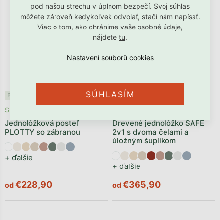
pod našou strechu v úplnom bezpečí. Svoj súhlas
môžete zároveň kedykoľvek odvolať, stačí nám napísať.
Viac o tom, ako chránime vaše osobné údaje,
nájdete
tu
.
SÚHLASÍM
Benlemi®
Posledné kusy ⏳
Benlemi®
Skladom
Vyrobíme počas 1 - 2 týždňov
Jednolôžková posteľ
Drevené jednolôžko SAFE
PLOTTY so zábranou
2v1 s dvoma čelami a
úložným šuplíkom
+ ďalšie
+ ďalšie
€228,90
€365,90
od
od