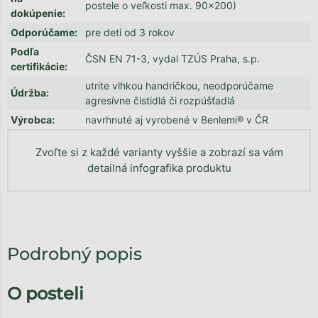
postele o veľkosti max. 90x200)
dokúpenie
:
Odporúčame
:
pre deti od 3 rokov
Podľa
ČSN EN 71-3, vydal TZÚS Praha, s.p.
certifikácie
:
utrite vlhkou handričkou, neodporúčame
Údržba
:
agresívne čistidlá či rozpúšťadlá
Výrobca
:
navrhnuté aj vyrobené v Benlemi® v ČR
Zvoľte si z každé varianty vyššie a zobrazí sa vám
detailná infografika produktu
Podrobný popis
O posteli