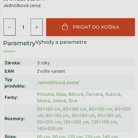
Jednotková cena:
−
+
PRIDAŤ DO KOŠÍKA
Výhody a parametre
Záruka
:
3 roky
EAN
:
Zvoľte variant
Typ
Jednolôžková posteľ
produktu
:
Prírodná
,
Biela
,
Béžová
,
Červená
,
Ružová
,
Farby
:
Modrá
,
Zelená
,
Sivá
80x160 cm
,
80x180 cm
,
80x190 cm
,
80x200
cm
,
90x160 cm
,
90x180 cm
,
90x190 cm
,
Rozmery
:
90x200 cm
,
120x200 cm
,
135x190 cm
,
140x200 cm
Šírka
:
80 cm
,
90 cm
,
120 cm
,
135 cm
,
140 cm