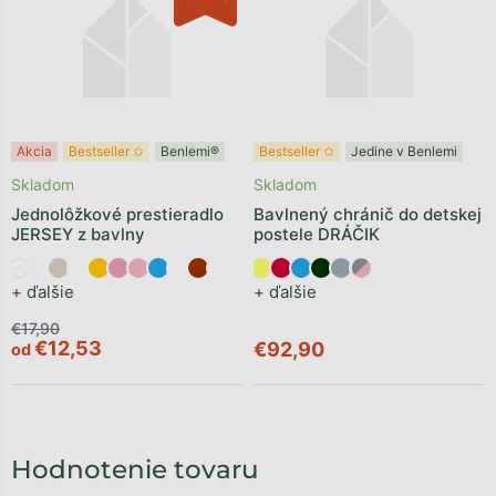
Akcia
Bestseller ✩
Benlemi®
Bestseller ✩
Jedine v Benlemi
Skladom
Skladom
Jednolôžkové prestieradlo
Bavlnený chránič do detskej
JERSEY z bavlny
postele DRÁČIK
+ ďalšie
+ ďalšie
€17,90
€12,53
€92,90
od
Hodnotenie tovaru