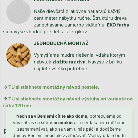
Naše dievčatá z lakovne natierajú každý
centimeter nábytku ručne. Štruktúru dreva
zanechávame zámerne viditeľnú.
EKO farby
sú navyše vhodné pre deti aj alergikov.
JEDNODUCHÁ MONTÁŽ
Vymýšľame múdre riešenia, vďaka ktorým
nábytok
zložíte raz dva
. Navyše v balíku
nájdete všetko potrebné.
→
TU si stiahnete montážny návod postele.
→
TU si stiahnete montážny návod výstuhy pri variante od
šírky 120 cm.
Nech sa v Benlemi cítite ako doma
, potrebujeme od
vás súhlas so súbormi
cookies
. Len vďaka nim môžeme
zaznamenávať, ako sa vám u nás páči a dokážeme
domov Benlemi neustále zveľaďovať. Všetky údaje budú