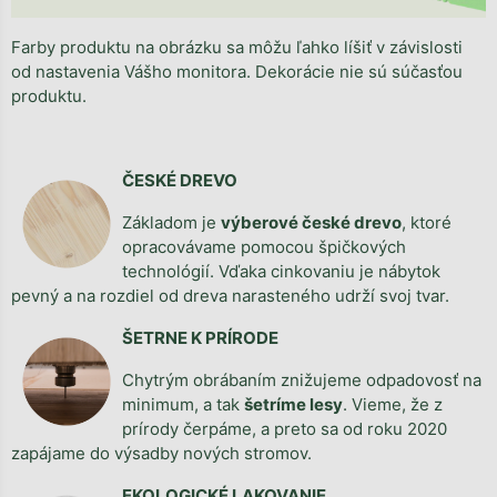
Farby produktu na obrázku sa môžu ľahko líšiť v závislosti
od nastavenia Vášho monitora. Dekorácie nie sú súčasťou
produktu.
ČESKÉ DREVO
Základom je
výberové české drevo
, ktoré
opracovávame pomocou špičkových
technológií. Vďaka cinkovaniu je nábytok
pevný a na rozdiel od dreva narasteného udrží svoj tvar.
ŠETRNE K PRÍRODE
Chytrým obrábaním znižujeme odpadovosť na
minimum, a tak
šetríme lesy
. Vieme, že z
prírody čerpáme, a preto sa od roku 2020
zapájame do výsadby nových stromov.
EKOLOGICKÉ LAKOVANIE