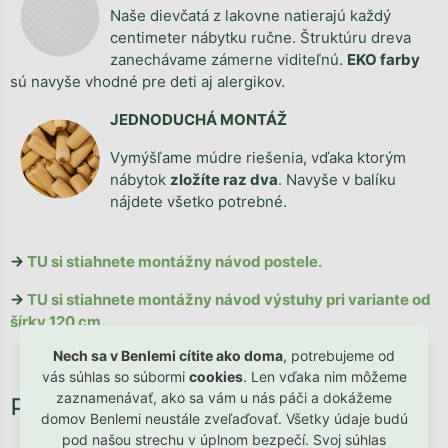
Naše dievčatá z lakovne natierajú každý
centimeter nábytku ručne. Štruktúru dreva
zanechávame zámerne viditeľnú.
EKO farby
sú navyše vhodné pre deti aj alergikov.
JEDNODUCHÁ MONTÁŽ
Vymýšľame múdre riešenia, vďaka ktorým
nábytok
zložíte raz dva
. Navyše v balíku
nájdete všetko potrebné.
→
TU si stiahnete montážny návod postele.
→
TU si stiahnete montážny návod výstuhy pri variante od
šírky 120 cm.
Nech sa v Benlemi cítite ako doma
, potrebujeme od
vás súhlas so súbormi
cookies
. Len vďaka nim môžeme
zaznamenávať, ako sa vám u nás páči a dokážeme
domov Benlemi neustále zveľaďovať. Všetky údaje budú
pod našou strechu v úplnom bezpečí. Svoj súhlas