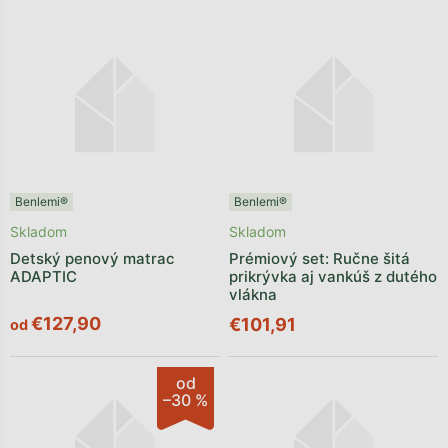
Benlemi®
Benlemi®
Skladom
Skladom
Detský penový matrac
Prémiový set: Ručne šitá
ADAPTIC
prikrývka aj vankúš z dutého
vlákna
€127,90
€101,91
od
od
–30 %