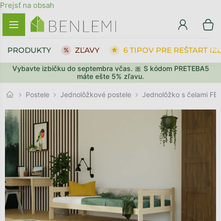
Prejsť na obsah
PRODUKTY
ZĽAVY
6 TIPOV PRE REŠTART IZ
Vybavte izbičku do septembra včas. 🎀 S kódom PRETEBA5
SPÄŤ DO OBCHODU
SPÄŤ DO OBCHODU
PREJSŤ DO KOŠÍKA
PREJSŤ DO KOŠÍKA
máte ešte 5% zľavu.
Jednolôžkové postele
Postele
Jednolôžko s čelami FE