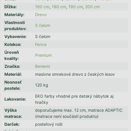
Dĺžka
:
160 cm
,
180 cm
,
190 cm
,
200 cm
Materiály
:
Drevo
Vlastnosti
S čelom
produktov
:
Vybavenie
:
S čelom
Kolekce
:
Fence
Úroveň
Premium
kvality
:
Značka
:
Benlemi
Materiál
:
masívne smrekové drevo z českých lesov
Nosnosť
120 kg
postele
:
EKO farby vhodné pre detský nábytok aj
Lakovanie
:
hračky
Výška
doporučujeme max. 12 cm, matrace ADAPTIC
matraca
:
(matrace není součástí produktu)
Darček
:
posteľový rošt