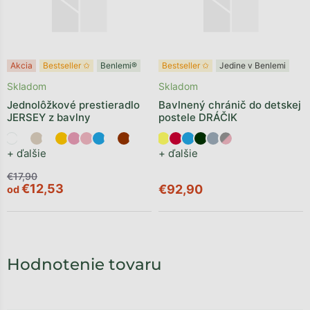
Akcia
Bestseller ✩
Benlemi®
Bestseller ✩
Jedine v Benlemi
Skladom
Skladom
Jednolôžkové prestieradlo
Bavlnený chránič do detskej
JERSEY z bavlny
postele DRÁČIK
+ ďalšie
+ ďalšie
€17,90
€12,53
€92,90
od
Hodnotenie tovaru