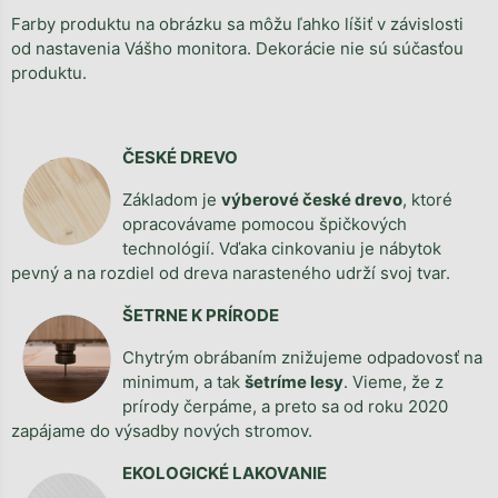
Farby produktu na obrázku sa môžu ľahko líšiť v závislosti
od nastavenia Vášho monitora. Dekorácie nie sú súčasťou
produktu.
ČESKÉ DREVO
Základom je
výberové české drevo
, ktoré
opracovávame pomocou špičkových
technológií. Vďaka cinkovaniu je nábytok
pevný a na rozdiel od dreva narasteného udrží svoj tvar.
ŠETRNE K PRÍRODE
Chytrým obrábaním znižujeme odpadovosť na
minimum, a tak
šetríme lesy
. Vieme, že z
prírody čerpáme, a preto sa od roku 2020
zapájame do výsadby nových stromov.
EKOLOGICKÉ LAKOVANIE