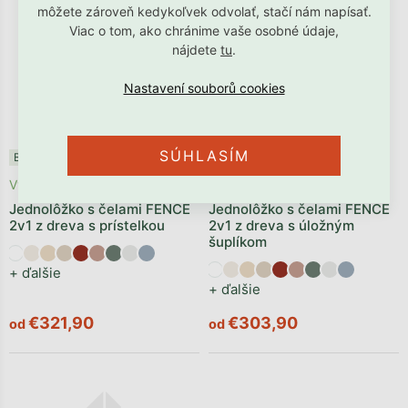
môžete zároveň kedykoľvek odvolať, stačí nám napísať.
Viac o tom, ako chránime vaše osobné údaje,
nájdete
tu
.
SÚHLASÍM
Benlemi®
Bestseller ✩
Benlemi®
Vyrobíme počas 1 - 2 týždňov
Vyrobíme počas 1 - 2 týždňov
Jednolôžko s čelami FENCE
Jednolôžko s čelami FENCE
2v1 z dreva s prístelkou
2v1 z dreva s úložným
šuplíkom
+ ďalšie
+ ďalšie
€321,90
€303,90
od
od