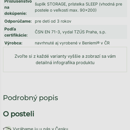
Príslušenstvo
šuplík STORAGE, prístelka SLEEP (vhodná pre
na
postele o veľkosti max. 90x200)
dokúpenie
:
Odporúčame
:
pre deti od 3 rokov
Podľa
ČSN EN 71-3, vydal TZÚS Praha, s.p.
certifikácie
:
Výrobca
:
navrhnuté aj vyrobené v Benlemi® v ČR
Zvoľte si z každé varianty vyššie a zobrazí sa vám
detailná infografika produktu
Podrobný popis
O posteli
Vyrábame ju u nás v Česku