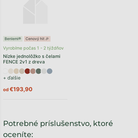
Benlemi®
Cenový hit 🎉
Vyrobíme počas 1 - 2 týždňov
Nízke jednolôžko s čelami
FENCE 2v1 z dreva
+ ďalšie
€193,90
od
Potrebné príslušenstvo, ktoré
oceníte: