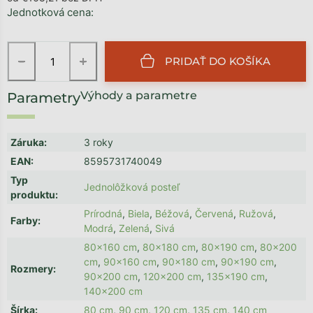
Jednotková cena:
−
+
PRIDAŤ DO KOŠÍKA
Výhody a parametre
Záruka
:
3 roky
EAN
:
8595731740049
Typ
Jednolôžková posteľ
produktu
:
Prírodná
,
Biela
,
Béžová
,
Červená
,
Ružová
,
Farby
:
Modrá
,
Zelená
,
Sivá
80x160 cm
,
80x180 cm
,
80x190 cm
,
80x200
cm
,
90x160 cm
,
90x180 cm
,
90x190 cm
,
Rozmery
:
90x200 cm
,
120x200 cm
,
135x190 cm
,
140x200 cm
Šírka
:
80 cm
,
90 cm
,
120 cm
,
135 cm
,
140 cm