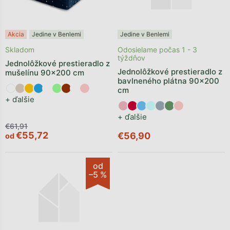
Akcia
Jedine v Benlemi
Jedine v Benlemi
Skladom
Odosielame počas 1 - 3
týždňov
Jednolôžkové prestieradlo z
Jednolôžkové prestieradlo z
mušelínu 90x200 cm
bavlneného plátna 90x200
cm
+ ďalšie
+ ďalšie
€61,91
€55,72
€56,90
od
od
–5 %