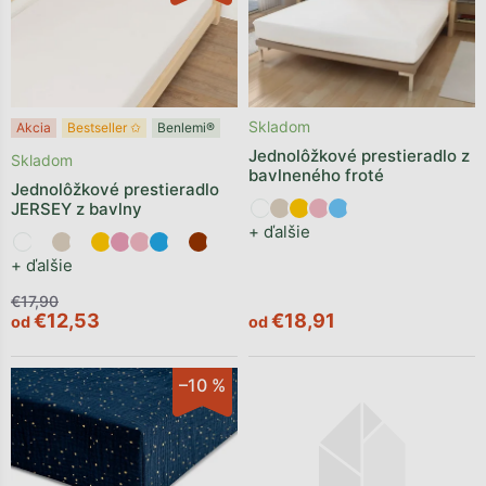
Skladom
Akcia
Bestseller ✩
Benlemi®
Jednolôžkové prestieradlo z
Skladom
bavlneného froté
Jednolôžkové prestieradlo
JERSEY z bavlny
+ ďalšie
+ ďalšie
€17,90
€12,53
€18,91
od
od
–10 %