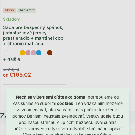
Akcia
Benlemi®
Skladom
Sada pre bezpečný spánok;
jednolôžkové jersey
prestieradlo + mantinel cop
+ chránič matraca
+ ďalšie
€173,70
€165,02
od
Nech sa v Benlemi cítite ako doma
, potrebujeme od
5
položiek celkom
vás súhlas so súbormi
cookies
. Len vďaka nim môžeme
zaznamenávať, ako sa vám u nás páči a dokážeme
Zápätie
domov Benlemi neustále zveľaďovať. Všetky údaje budú
pod našou strechu v úplnom bezpečí. Svoj súhlas
môžete zároveň kedykoľvek odvolať, stačí nám napísať.
Viac o tom, ako chránime vaše osobné údaje,