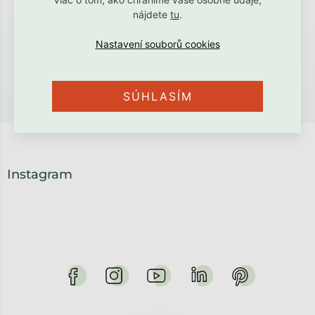
Hodnotenie od spokojných rodičov a
nájdete
tu
.
detí
→ Zobraziť všetky referencie
SÚHLASÍM
Instagram