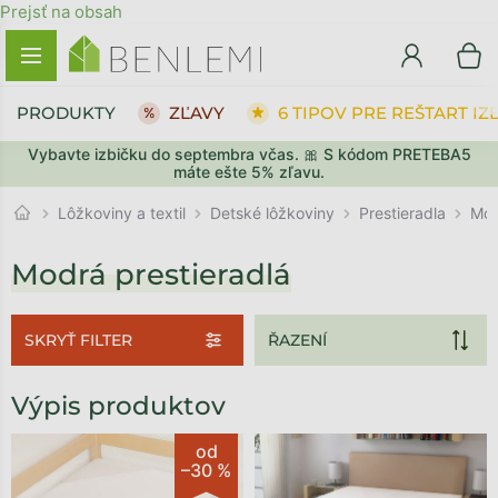
Prejsť na obsah
PRODUKTY
ZĽAVY
6 TIPOV PRE REŠTART IZ
Vybavte izbičku do septembra včas. 🎀 S kódom PRETEBA5
máte ešte 5% zľavu.
Prestieradla
Lôžkoviny a textil
Detské lôžkoviny
Mod
Modrá prestieradlá
SKRYŤ FILTER
Výpis produktov
od
–30 %