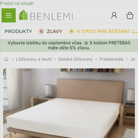
Prejsť na obsah
PRODUKTY
ZĽAVY
6 TIPOV PRE REŠTART IZ
Vybavte izbičku do septembra včas. 🎀 S kódom PRETEBA5
SPÄŤ DO OBCHODU
SPÄŤ DO OBCHODU
PREJSŤ DO KOŠÍKA
PREJSŤ DO KOŠÍKA
máte ešte 5% zľavu.
Prestieradla
Lôžkoviny a textil
Detské lôžkoviny
Jed