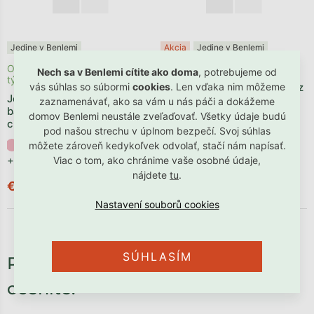
Jedine v Benlemi
Akcia
Jedine v Benlemi
Odosielame počas 1 - 3
Skladom
Nech sa v Benlemi cítite ako doma
, potrebujeme od
týždňov
Jednolôžkové prestieradlo z
vás súhlas so súbormi
cookies
. Len vďaka nim môžeme
Jednolôžkové prestieradlo z
mušelínu 90x200 cm
zaznamenávať, ako sa vám u nás páči a dokážeme
bavlneného plátna 90x200
domov Benlemi neustále zveľaďovať. Všetky údaje budú
cm
pod našou strechu v úplnom bezpečí. Svoj súhlas
+ ďalšie
môžete zároveň kedykoľvek odvolať, stačí nám napísať.
+ ďalšie
Viac o tom, ako chránime vaše osobné údaje,
€61,91
nájdete
tu
.
€55,72
€56,90
od
SÚHLASÍM
Potrebné príslušenstvo, ktoré
oceníte: