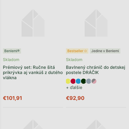
Benlemi®
Bestseller ✩
Jedine v Benlemi
Skladom
Skladom
Prémiový set: Ručne šitá
Bavlnený chránič do detskej
prikrývka aj vankúš z dutého
postele DRÁČIK
vlákna
+ ďalšie
€101,91
€92,90