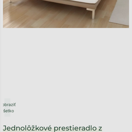
Zobraziť
všetko
Jednolôžkové prestieradlo z