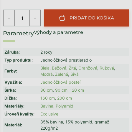
−
+
PRIDAŤ DO KOŠÍKA
Výhody a parametre
Záruka
:
2 roky
Typ produktu
:
Jednolôžková prestieradlo
Biela
,
Béžová
,
Žltá
,
Oranžová
,
Ružová
,
Farby
:
Modrá
,
Zelená
,
Sivá
Využitie
:
Jednolôžková posteľ
Šírka
:
80 cm
,
90 cm
,
120 cm
Dĺžka
:
160 cm
,
200 cm
Materiály
:
Bavlna
,
Polyamid
Úroveň kvality
:
Exclusive
85% bavlna, 15% polyamid, gramáž
Materiál
:
220g/m2