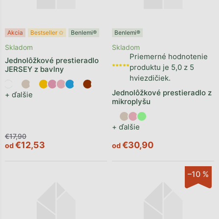
Akcia
Bestseller ✩
Benlemi®
Benlemi®
Skladom
Skladom
Priemerné hodnotenie
Jednolôžkové prestieradlo
produktu je 5,0 z 5
JERSEY z bavlny
hviezdičiek.
Jednolôžkové prestieradlo z
+ ďalšie
mikroplyšu
+ ďalšie
€17,90
€12,53
€30,90
od
od
–10 %