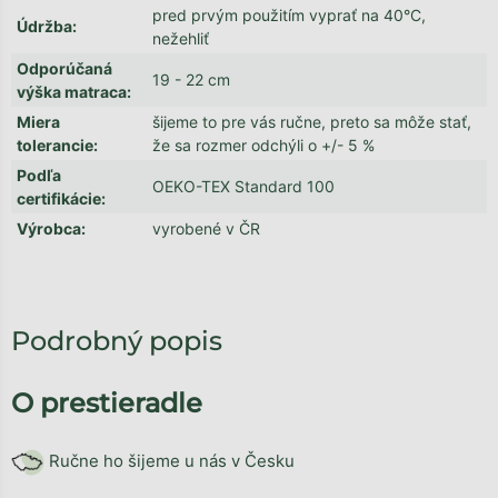
pred prvým použitím vyprať na 40°C,
Údržba
:
nežehliť
Odporúčaná
19 - 22 cm
výška matraca
:
Miera
šijeme to pre vás ručne, preto sa môže stať,
tolerancie
:
že sa rozmer odchýli o +/- 5 %
Podľa
OEKO-TEX Standard 100
certifikácie
:
Výrobca
:
vyrobené v ČR
Podrobný popis
O prestieradle
Ručne ho šijeme u nás v Česku