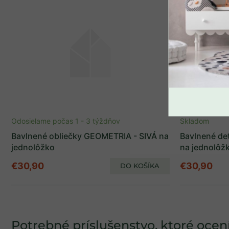
SPÄŤ DO OBCHO
Skladom
Prémiový set: Ručne šitá
prikrývka aj vankúš z
dutého vlákna
Odosielame počas 1 - 3 týždňov
Skladom
Bavlnené obliečky GEOMETRIA - SIVÁ na
Bavlnené de
jednolôžko
na jednolôž
€101,91
€30,90
€30,90
DO KOŠÍKA
Potrebné príslušenstvo, ktoré ocení