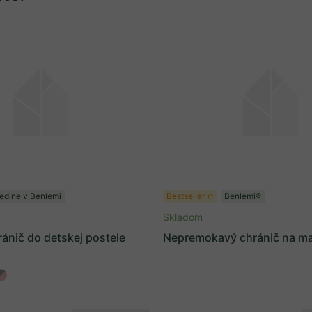
edine v Benlemi
Bestseller ✩
Benlemi®
Skladom
ánič do detskej postele
Nepremokavý chránič na ma