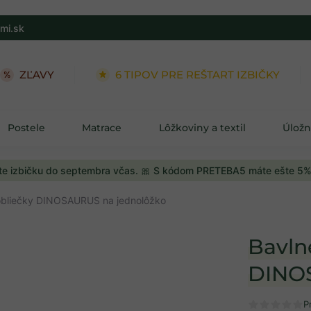
mi.sk
ZĽAVY
6 TIPOV PRE REŠTART IZBIČKY
Postele
Matrace
Lôžkoviny a textil
Úložn
e izbičku do septembra včas. 🎀 S kódom PRETEBA5 máte ešte 5%
obliečky DINOSAURUS na jednolôžko
Bavln
DINOS
P