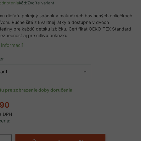
odnotenia
Kód:
Zvoľte variant
jmu dieťaťu pokojný spánok v mäkučkých bavlnených obliečkach
vom. Ručne šité z kvalitnej látky a dostupné v dvoch
ideálny pre každú detskú izbičku. Certifikát OEKO-TEX Standard
bezpečnosť aj pre citlivú pokožku.
 informácií
er
ntu pre zobrazenie doby doručenia
,90
z DPH
cena: