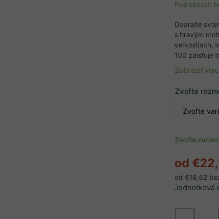
Podrobnosti h
Doprajte svo
s hravým motí
veľkostiach, 
100 zaisťuje 
Zobraziť viac
Zvoľte rozm
Zvoľte varia
od
€22
od
€18,62
be
Jednotková 