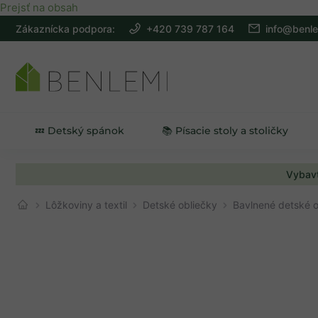
Prejsť na obsah
Zákaznícka podpora:
+420 739 787 164
info@benle
💤 Detský spánok
📚 Písacie stoly a stoličky
Vybavt
Lôžkoviny a textil
Detské obliečky
Bavlnené detské 