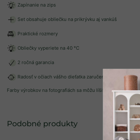
Zapínanie na zips
Set obsahuje obliečku na prikrývku aj vankúš
Praktické rozmery
Obliečky vyperiete na 40 °C
2 ročná garancia
Radosť v očiach vášho dieťatka zaručená
Farby výrobkov na fotografiách sa môžu líšiť od skutočných f
SPÄŤ DO OBCHO