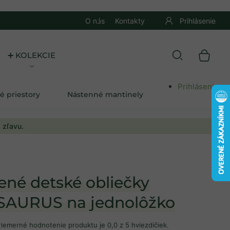
O nás
Kontakty
Prihlásenie
➕ KOLEKCIE
Prihlásenie
é priestory
Nástenné mantinely
 zľavu.
ené detské obliečky
AURUS na jednolôžko
riemerné hodnotenie produktu je 0,0 z 5 hviezdičiek.