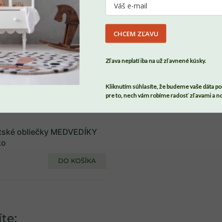
DU
CHCEM ZĽAVU
SÚHLASÍM
Zľava neplatí iba na už zľavnené kúsky.
Skladom
Skladom
Kliknutím súhlasíte, že budeme vaše dáta po
Bavlnený chránič do detskej
Nepremokavý chránič na
pre to, nech vám robíme radosť zľavami a n
postele DRÁČIK
matrac
+ ďalšie
tské obliečky MEDVEDÍKY
ko
€21,89
€92,90
od
DO KOŠÍKA
te: