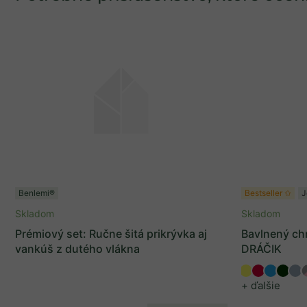
Benlemi®
Bestseller ✩
J
Skladom
Skladom
Prémiový set: Ručne šitá prikrývka aj
Bavlnený chr
vankúš z dutého vlákna
DRÁČIK
+ ďalšie