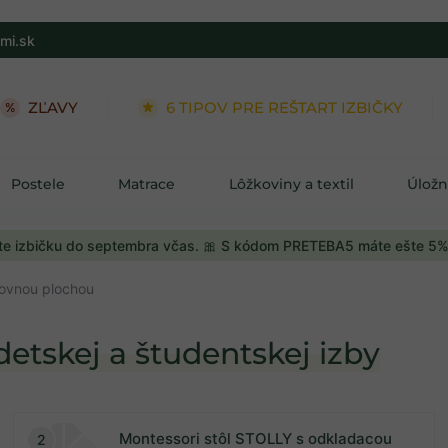
mi.sk
ZĽAVY
6 TIPOV PRE REŠTART IZBIČKY
Postele
Matrace
Lôžkoviny a textil
Úložn
e izbičku do septembra včas. 🎀 S kódom PRETEBA5 máte ešte 5%
covnou plochou
detskej a študentskej izby
Montessori stôl STOLLY s odkladacou