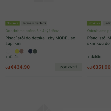
Stolly
3
Úroveň kvality
Novinka
Jedine v Benlemi
Novinka
Jedi
Odosielame počas 3 - 4 týždňov
Odosielame po
Exclusive
7
Písací stôl do detskej izby MODEL so
Písací stôl
šuplíkmi
skrinkou do 
Premium
5
+ ďalšie
+ ďalšie
Značka
€434,90
€351,90
od
ZOBRAZIŤ
od
Benlemi
3
Zobrazených položiek:
12