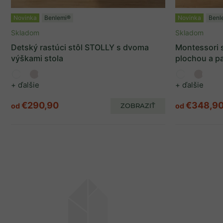
Lamino
8
Novinka
Benlemi®
Novinka
Benl
Skladom
Skladom
Vlastnosti produktov
Detský rastúci stôl STOLLY s dvoma
Montessori 
výškami stola
plochou a p
S policou
3
+ ďalšie
+ ďalšie
So šuplíkom
10
Rastúci
1
€290,90
€348,9
od
ZOBRAZIŤ
od
S pastelkovníkmi
2
Kolekce
Simone
3
Bloom
1
Model
5