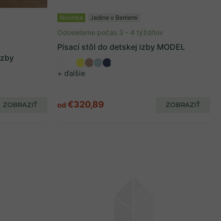
Novinka
Jedine v Benlemi
Odosielame počas 3 - 4 týždňov
Písací stôl do detskej izby MODEL
izby
+ ďalšie
€320,89
ZOBRAZIŤ
od
ZOBRAZIŤ