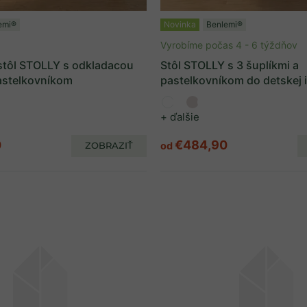
emi®
Novinka
Benlemi®
Vyrobíme počas 4 - 6 týždňov
stôl STOLLY s odkladacou
Stôl STOLLY s 3 šuplíkmi a
astelkovníkom
pastelkovníkom do detskej 
+ ďalšie
0
€484,90
ZOBRAZIŤ
od