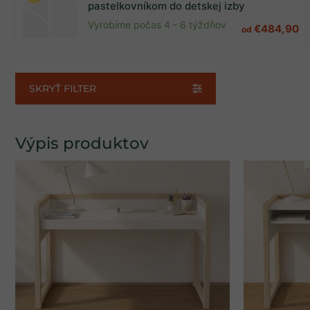
pastelkovníkom do detskej izby
Akcia
0
Vyrobíme počas 4 - 6 týždňov
€484,90
od
Farby
SKRYŤ FILTER
Prírodná
1
Biela
11
Béžová
12
Žltá
5
Výpis produktov
Ružová
8
Modrá
5
Zelená
8
Hnedá
5
Sivá
6
Materiály
Drevo
12