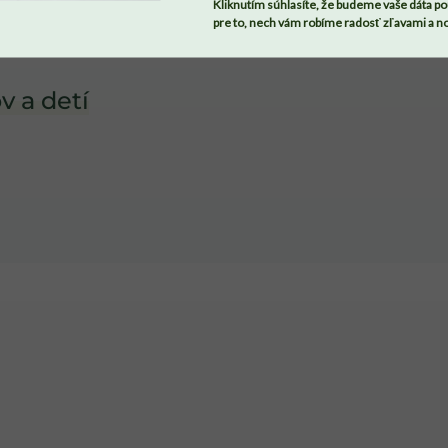
Kliknutím súhlasíte, že budeme vaše dáta po
pre to, nech vám robíme radosť zľavami a n
v a detí