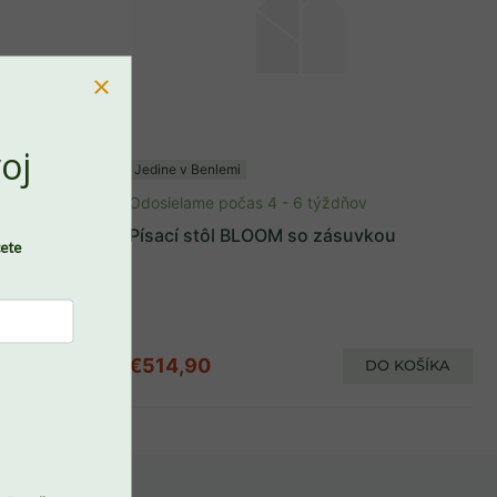
oj
Jedine v Benlemi
ov
Odosielame počas 4 - 6 týždňov
stôl SIMONE
Písací stôl BLOOM so zásuvkou
cete
€514,90
ZOBRAZIŤ
DO KOŠÍKA
PREJSŤ DO KOŠÍKA