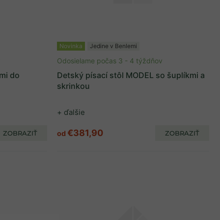
Novinka
Jedine v Benlemi
v
Odosielame počas 3 - 4 týždňov
kmi do
Detský písací stôl MODEL so šuplíkmi a
skrinkou
+ ďalšie
€381,90
ZOBRAZIŤ
od
ZOBRAZIŤ