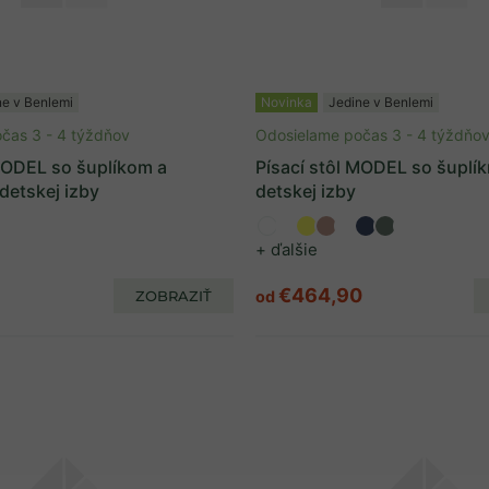
ne v Benlemi
Novinka
Jedine v Benlemi
čas 3 - 4 týždňov
Odosielame počas 3 - 4 týždňo
 MODEL so šuplíkom a
Písací stôl MODEL so šuplí
detskej izby
detskej izby
+ ďalšie
€464,90
ZOBRAZIŤ
od