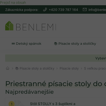
Prejsť na obsah
Zákaznícka podpora:
+420 739 787 164
info@benle
💤 Detský spánok
📚 Písacie stoly a stoličky
Vybavt
📚 Písacie stoly a stoličky
Písacie stoly
S veľkou pra
Priestranné písacie stoly do 
Najpredávanejšie
Na sklade
2
Stôl STOLLY s 3 šuplíkmi a