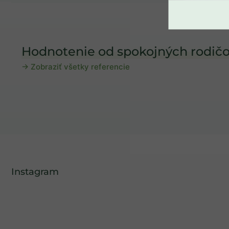
Hodnotenie od spokojných rodičo
→ Zobraziť všetky referencie
Instagram