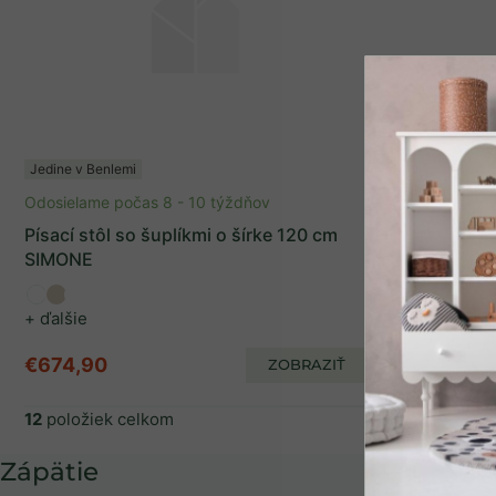
Jedine v Benlemi
Jedine v Benlem
Odosielame počas 8 - 10 týždňov
Odosielame po
Písací stôl so šuplíkmi o šírke 120 cm
Písací stôl 
SIMONE
SIMONE
+ ďalšie
+ ďalšie
€674,90
€806,90
ZOBRAZIŤ
SPÄŤ DO OBCHO
12
položiek celkom
Zápätie