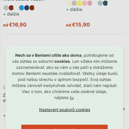
+ ďalšie
+ ďalšie
€16,90
€15,90
od
od
Nech sa v Benlemi cítite ako doma
, potrebujeme od
vás súhlas so súbormi
cookies
. Len vďaka nim môžeme
zaznamenávať, ako sa vám u nás páči a dokážeme
domov Benlemi neustále zveľaďovať. Všetky údaje budú
pod našou strechu v úplnom bezpečí. Svoj súhlas
môžete zároveň kedykoľvek odvolať, stačí nám napísať.
Skladom
Novinka
Viac o tom, ako chránime vaše osobné údaje,
Zaoblený čalúnený panel za
Odosielame počas 2 - 4
nájdete
tu
.
stenu BÚCLÉ
týždňov
Zaoblený čalúnený panel za
stenu PLYŠ
+ ďalšie
+ ďalšie