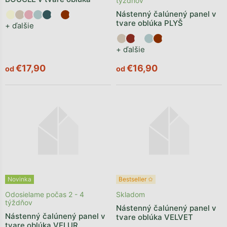
týždňov
Nástenný čalúnený panel v
tvare oblúka PLYŠ
+ ďalšie
+ ďalšie
€17,90
€16,90
od
od
Novinka
Bestseller ✩
Odosielame počas 2 - 4
Skladom
týždňov
Nástenný čalúnený panel v
Nástenný čalúnený panel v
tvare oblúka VELVET
tvare oblúka VELUR