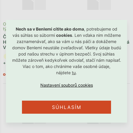
Odosielame počas 2 - 4
Odosielame počas 2 - 4
týždňov
týždňov
Nech sa v Benlemi cítite ako doma
, potrebujeme od
vás súhlas so súbormi
cookies
. Len vďaka nim môžeme
Čalúnený panel na stenu
Čalúnený panel na stenu
zaznamenávať, ako sa vám u nás páči a dokážeme
HORY - pravá strana
HORY z látky BOUCLÉ ​​- ľavá
VELVET
strana
domov Benlemi neustále zveľaďovať. Všetky údaje budú
pod našou strechu v úplnom bezpečí. Svoj súhlas
môžete zároveň kedykoľvek odvolať, stačí nám napísať.
+ ďalšie
+ ďalšie
Viac o tom, ako chránime vaše osobné údaje,
nájdete
tu
.
€127,90
€153,90
od
od
SÚHLASÍM