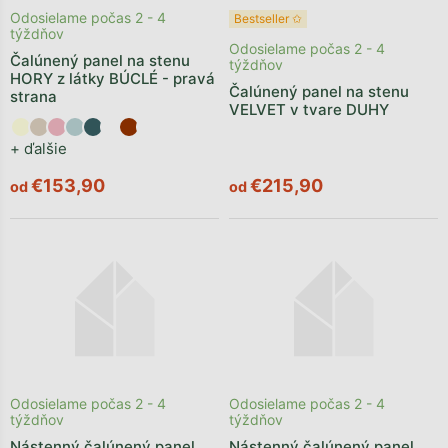
Odosielame počas 2 - 4
Bestseller ✩
týždňov
Odosielame počas 2 - 4
Čalúnený panel na stenu
týždňov
HORY z látky BÚCLÉ - pravá
Čalúnený panel na stenu
strana
VELVET v tvare DUHY
+ ďalšie
€153,90
€215,90
od
od
Odosielame počas 2 - 4
Odosielame počas 2 - 4
týždňov
týždňov
Nástenný čalúnený panel
Nástenný čalúnený panel