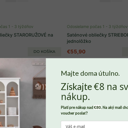
čas 1 - 3 týždňov
Odosielame počas 1 - 3 týždňov
bliečky STARORUŽOVÉ na
Saténové obliečky STRIEBO
jednolôžko
€55,90
DO KOŠÍKA
Majte doma útulno.
€8 na sv
Získajte
Nech sa v Benlemi cítite ako doma
, potrebujeme od vás súhlas so
nákup.
súbormi
cookies
. Len vďaka nim môžeme zaznamenávať, ako sa
vám u nás páči a dokážeme domov Benlemi neustále zveľaďovať.
Platí pre nákup nad
€80
. Na aký mail ch
Všetky údaje budú pod našou strechu v úplnom bezpečí. Svoj
voucher poslať?
súhlas môžete zároveň kedykoľvek odvolať, stačí nám napísať.
Viac o tom, ako chránime vaše osobné údaje, nájdete
tu
.