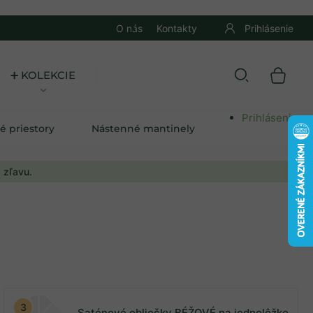
O nás
Kontakty
Prihlásenie
➕ KOLEKCIE
Prihlásenie
é priestory
Nástenné mantinely
 zľavu.
Saténové obliečky BÉŽOVÉ na jednolôžko