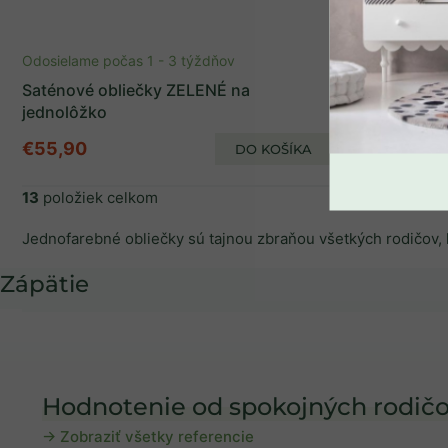
SPÄŤ DO OBCHO
Odosielame počas 1 - 3 týždňov
Saténové obliečky ZELENÉ na
jednolôžko
€55,90
DO KOŠÍKA
13
položiek celkom
Zápätie
Hodnotenie od spokojných rodičo
→ Zobraziť všetky referencie