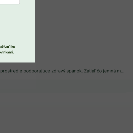
PREJSŤ DO KOŠÍKA
užívať iba
ovinkami.
Jednofarebné obliečky sú tajnou zbraňou všetkých rodičov, ktorí chcú pre svoje deti vytvoriť štýlové, pokojné a harmonické prostredie podporujúce zdravý spánok. Zatiaľ čo jemná modrá, zelená, ružová či béžová navodzujú pocit bezpečia a spoľahlivo upokojujú detskú psychiku, moderná horčicová alebo šedá dodajú izbičke okamžitý šmrnc.