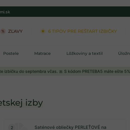
mi.sk
ZĽAVY
6 TIPOV PRE REŠTART IZBIČKY
Postele
Matrace
Lôžkoviny a textil
Úložn
e izbičku do septembra včas. 🎀 S kódom PRETEBA5 máte ešte 5%
tskej izby
Saténové obliečky PERLEŤOVÉ na