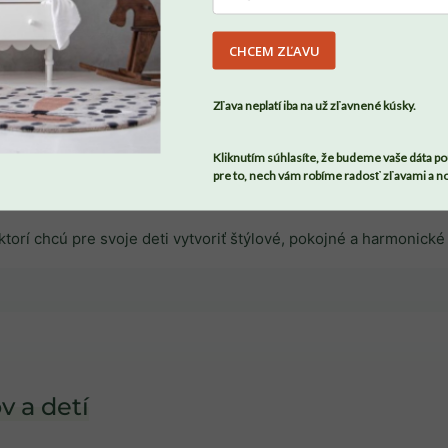
DU
CHCEM ZĽAVU
SÚHLASÍM
Zľava neplatí iba na už zľavnené kúsky.
Kliknutím súhlasíte, že budeme vaše dáta po
pre to, nech vám robíme radosť zľavami a n
v a detí