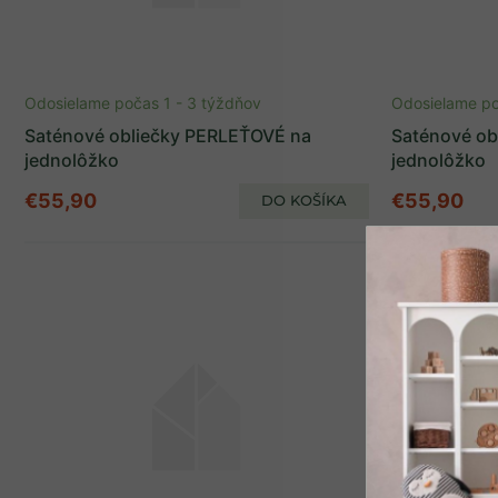
Odosielame počas 1 - 3 týždňov
Odosielame po
Saténové obliečky PERLEŤOVÉ na
Saténové o
jednolôžko
jednolôžko
€55,90
€55,90
DO KOŠÍKA