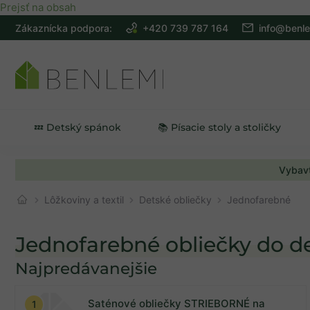
Prejsť na obsah
Zákaznícka podpora:
+420 739 787 164
info@benle
💤 Detský spánok
📚 Písacie stoly a stoličky
Vybavt
Lôžkoviny a textil
Detské obliečky
Jednofarebné
Jednofarebné obliečky do de
Najpredávanejšie
Na sklade
0
Saténové obliečky STRIEBORNÉ na