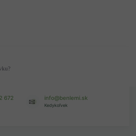
ávku?
2 672
info@benlemi.sk
Kedykoľvek