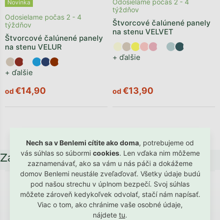
Odosielame počas 2 - 4
Novinka
týždňov
Odosielame počas 2 - 4
Štvorcové čalúnené panely
týždňov
na stenu VELVET
Štvorcové čalúnené panely
na stenu VELUR
+ ďalšie
+ ďalšie
€14,90
€13,90
od
od
4
položiek celkom
Nech sa v Benlemi cítite ako doma
, potrebujeme od
vás súhlas so súbormi
cookies
. Len vďaka nim môžeme
Zápätie
zaznamenávať, ako sa vám u nás páči a dokážeme
domov Benlemi neustále zveľaďovať. Všetky údaje budú
pod našou strechu v úplnom bezpečí. Svoj súhlas
Hodnotenie od spokojných rodičov a
môžete zároveň kedykoľvek odvolať, stačí nám napísať.
Viac o tom, ako chránime vaše osobné údaje,
detí
nájdete
tu
.
→ Zobraziť všetky referencie