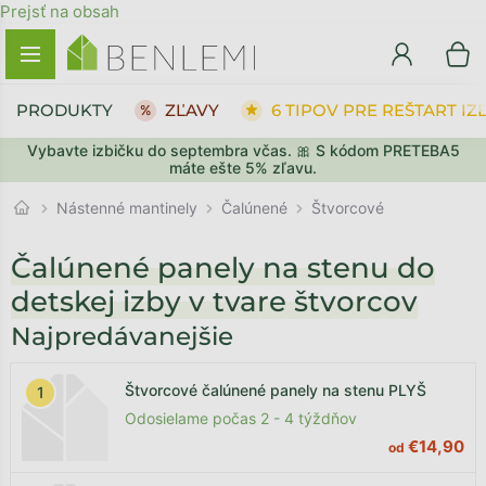
Prejsť na obsah
PRODUKTY
ZĽAVY
6 TIPOV PRE REŠTART IZ
Vybavte izbičku do septembra včas. 🎀 S kódom PRETEBA5
máte ešte 5% zľavu.
Čalúnené
Nástenné mantinely
Štvorcové
Čalúnené panely na stenu do
detskej izby v tvare štvorcov
Najpredávanejšie
Štvorcové čalúnené panely na stenu PLYŠ
Odosielame počas 2 - 4 týždňov
€14,90
od