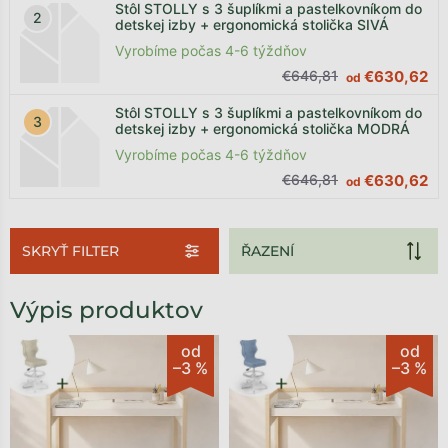
Stôl STOLLY s 3 šuplíkmi a pastelkovníkom do
detskej izby + ergonomická stolička SIVÁ
Vyrobíme počas 4-6 týždňov
€646,81
€630,62
od
Stôl STOLLY s 3 šuplíkmi a pastelkovníkom do
detskej izby + ergonomická stolička MODRÁ
Vyrobíme počas 4-6 týždňov
€646,81
€630,62
od
SKRYŤ FILTER
Výpis produktov
od
od
–3 %
–3 %