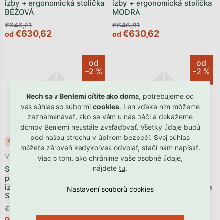
izby + ergonomická stolička
izby + ergonomická stolička
BÉŽOVÁ
MODRÁ
€646,81
€646,81
€630,62
€630,62
od
od
od
od
–2 %
–2 %
Nech sa v Benlemi cítite ako doma
, potrebujeme od
vás súhlas so súbormi
cookies
. Len vďaka nim môžeme
zaznamenávať, ako sa vám u nás páči a dokážeme
domov Benlemi neustále zveľaďovať. Všetky údaje budú
pod našou strechu v úplnom bezpečí. Svoj súhlas
Akcia
Novinka
Akcia
Novinka
môžete zároveň kedykoľvek odvolať, stačí nám napísať.
Vyrobíme počas 4-6 týždňov
Vyrobíme počas 4-6 týždňov
Viac o tom, ako chránime vaše osobné údaje,
nájdete
tu
.
Stôl STOLLY s 3 šuplíkmi a
Stôl STOLLY s 3 šuplíkmi a
pastelkovníkom do detskej
pastelkovníkom do detskej
izby + ergonomická stolička
izby + ergonomická stolička
SIVÁ
STARORUŽOVÁ
€646,81
€646,81
€630,62
€630,62
od
od