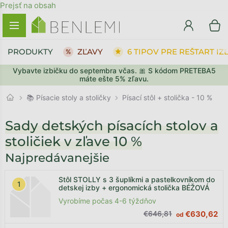
Prejsť na obsah
PRODUKTY
ZĽAVY
6 TIPOV PRE REŠTART IZ
Vybavte izbičku do septembra včas. 🎀 S kódom PRETEBA5
máte ešte 5% zľavu.
📚 Písacie stoly a stoličky
Písací stôl + stolička - 10 %
Sady detských písacích stolov a
stoličiek v zľave 10 %
Najpredávanejšie
Stôl STOLLY s 3 šuplíkmi a pastelkovníkom do
detskej izby + ergonomická stolička BÉŽOVÁ
Vyrobíme počas 4-6 týždňov
€646,81
€630,62
od