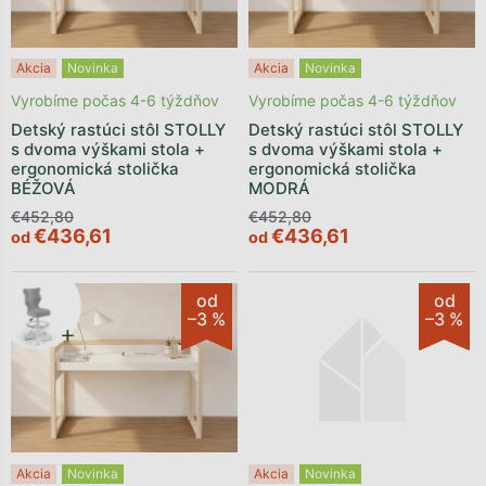
Akcia
Novinka
Akcia
Novinka
Vyrobíme počas 4-6 týždňov
Vyrobíme počas 4-6 týždňov
Detský rastúci stôl STOLLY
Detský rastúci stôl STOLLY
s dvoma výškami stola +
s dvoma výškami stola +
ergonomická stolička
ergonomická stolička
BÉŽOVÁ
MODRÁ
€452,80
€452,80
€436,61
€436,61
od
od
od
od
–3 %
–3 %
Akcia
Novinka
Akcia
Novinka