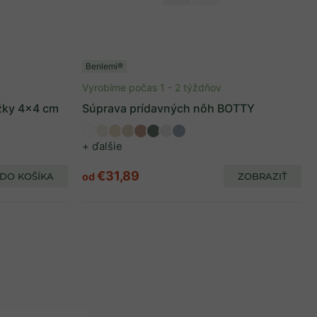
Benlemi®
Vyrobíme počas 1 - 2 týždňov
ožky 4x4 cm
Súprava prídavných nôh BOTTY
+ ďalšie
€31,89
DO KOŠÍKA
od
ZOBRAZIŤ