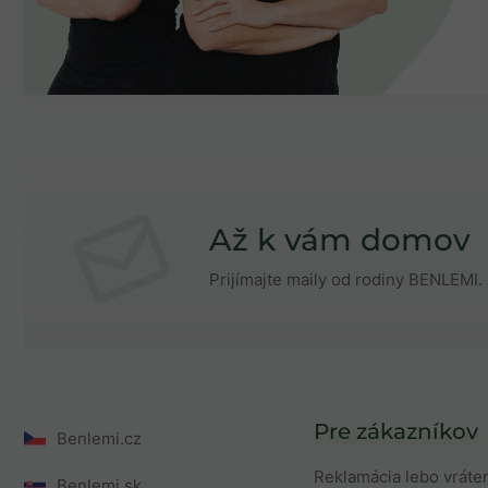
Až k vám domov
Prijímajte maily od rodiny BENLEMI. 
Pre zákazníkov
Benlemi.cz
Reklamácia lebo vráte
Benlemi.sk