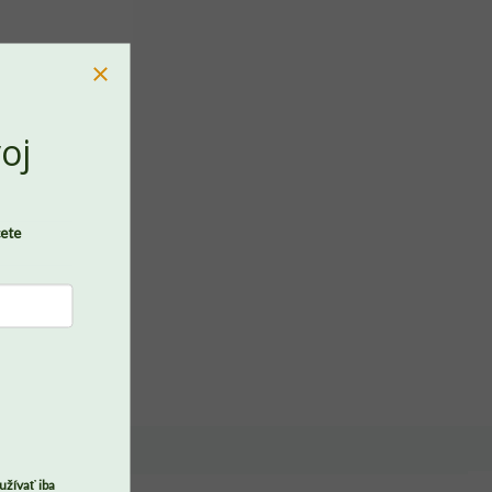
oj
cete
PREJSŤ DO KOŠÍKA
užívať iba