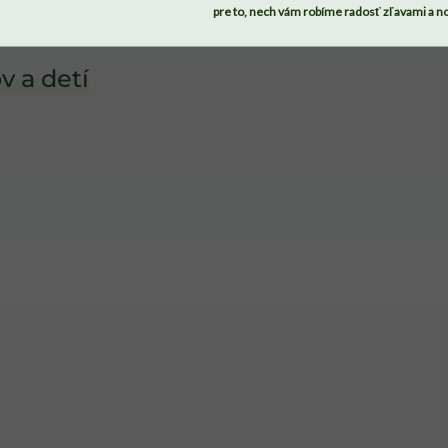
pre to, nech vám robíme radosť zľavami a n
v a detí