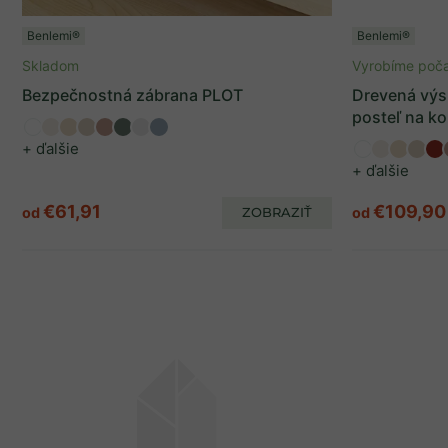
Benlemi®
Benlemi®
Skladom
Vyrobíme poča
Bezpečnostná zábrana PLOT
Drevená výs
posteľ na ko
+ ďalšie
+ ďalšie
€61,91
€109,90
od
ZOBRAZIŤ
od