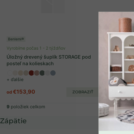
Benlemi®
Vyrobíme počas 1 - 2 týždňov
Úložný drevený šuplík STORAGE pod
posteľ na kolieskach
+ ďalšie
€153,90
od
ZOBRAZIŤ
SPÄŤ DO OBCHO
9
položiek celkom
Zápätie