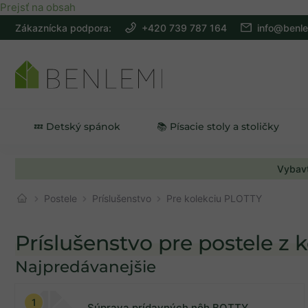
Prejsť na obsah
Zákaznícka podpora:
+420 739 787 164
info@benle
💤 Detský spánok
📚 Písacie stoly a stoličky
Vybavt
Postele
Príslušenstvo
Pre kolekciu PLOTTY
Príslušenstvo pre postele z
Najpredávanejšie
Na sklade
6
Súprava prídavných nôh BOTTY