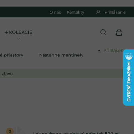
O nás
Kontakty
Prihlásenie
➕ KOLEKCIE
Prihlásenie
é priestory
Nástenné mantinely
 zľavu.
Lak na drevo, na detský nábytok 500 ml