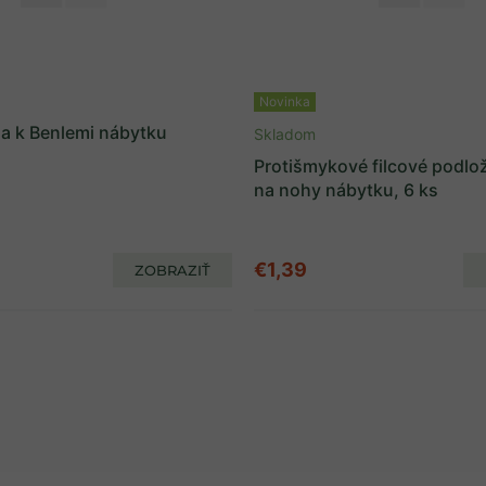
Novinka
a k Benlemi nábytku
Skladom
Protišmykové filcové podl
na nohy nábytku, 6 ks
€1,39
ZOBRAZIŤ