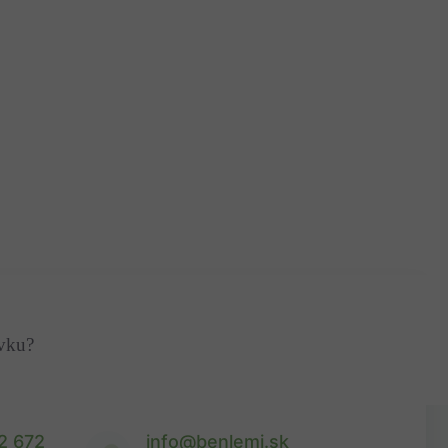
ávku?
2 672
info@benlemi.sk