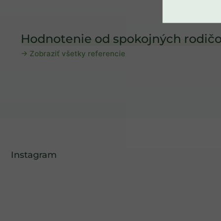
Hodnotenie od spokojných rodičo
→ Zobraziť všetky referencie
Instagram