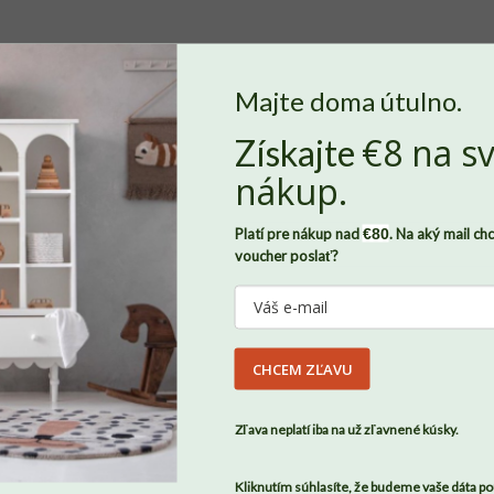
Majte doma útulno.
€8 na sv
Získajte
Nech sa v Benlemi cítite ako doma
, potrebujeme od vás súhlas so
nákup.
súbormi
cookies
. Len vďaka nim môžeme zaznamenávať, ako sa
vám u nás páči a dokážeme domov Benlemi neustále zveľaďovať.
Platí pre nákup nad
€80
. Na aký mail ch
Všetky údaje budú pod našou strechu v úplnom bezpečí. Svoj
voucher poslať?
súhlas môžete zároveň kedykoľvek odvolať, stačí nám napísať.
Viac o tom, ako chránime vaše osobné údaje, nájdete
tu
.
DU
CHCEM ZĽAVU
SÚHLASÍM
Zľava neplatí iba na už zľavnené kúsky.
Kliknutím súhlasíte, že budeme vaše dáta po