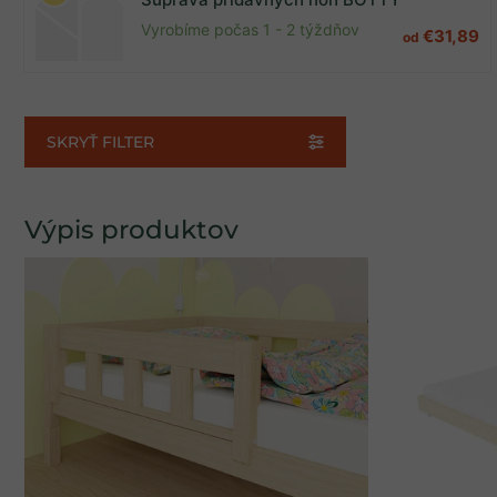
Akcia
0
Vyrobíme počas 1 - 2 týždňov
€31,89
od
Zobrazených položiek:
9
SKRYŤ FILTER
Výpis produktov