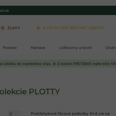
mi.sk
ZĽAVY
6 TIPOV PRE REŠTART IZBIČKY
Postele
Matrace
Lôžkoviny a textil
Úložn
e izbičku do septembra včas. 🎀 S kódom PRETEBA5 máte ešte 5%
 kolekcie PLOTTY
Protišmykové filcové podložky 4x4 cm na