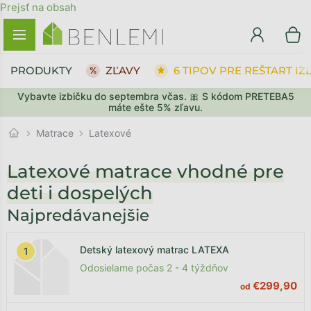
Prejsť na obsah
PRODUKTY
ZĽAVY
6 TIPOV PRE REŠTART IZ
Vybavte izbičku do septembra včas. 🎀 S kódom PRETEBA5
máte ešte 5% zľavu.
Matrace
Latexové
Latexové matrace vhodné pre
deti i dospelých
Najpredávanejšie
Detský latexový matrac LATEXA
Odosielame počas 2 - 4 týždňov
€299,90
od