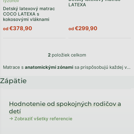
týždňov
LATEXA
Detský latexový matrac
COCO LATEXA s
kokosovými vláknami
€378,90
€299,90
od
od
2
položiek celkom
Matrace s
anatomickými zónami
sa prispôsobujú každej vašej spánkovej polohe. Uvoľnia vašim ramenám, chrbtici alebo krížu a
Zápätie
Hodnotenie od spokojných rodičov a
detí
→ Zobraziť všetky referencie