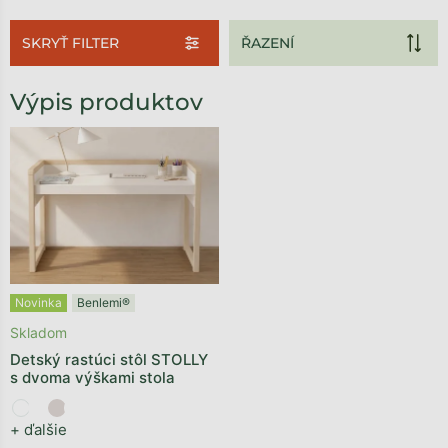
SKRYŤ FILTER
Výpis produktov
Novinka
Benlemi®
Skladom
Detský rastúci stôl STOLLY
s dvoma výškami stola
+ ďalšie