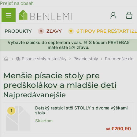
Prejsť na obsah
PRODUKTY
ZĽAVY
6 TIPOV PRE REŠTART IZ
Vybavte izbičku do septembra včas. 🎀 S kódom PRETEBA5
máte ešte 5% zľavu.
Písacie stoly
📚 Písacie stoly a stoličky
Pre menšie deti
Menšie písacie stoly pre
predškolákov a mladšie deti
Najpredávanejšie
Detský rastúci stôl STOLLY s dvoma výškami
stola
Skladom
€290,90
od