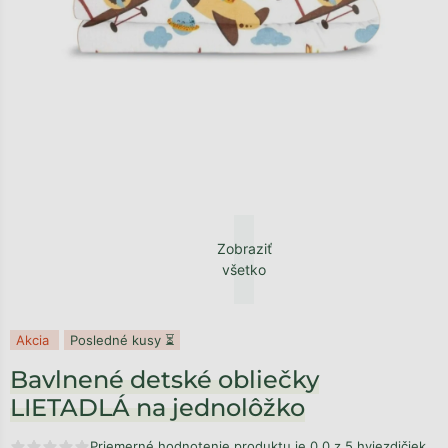
Zobraziť
všetko
Akcia
Posledné kusy ⏳
Bavlnené detské obliečky
LIETADLÁ na jednolôžko
Priemerné hodnotenie produktu je 0,0 z 5 hviezdičiek.