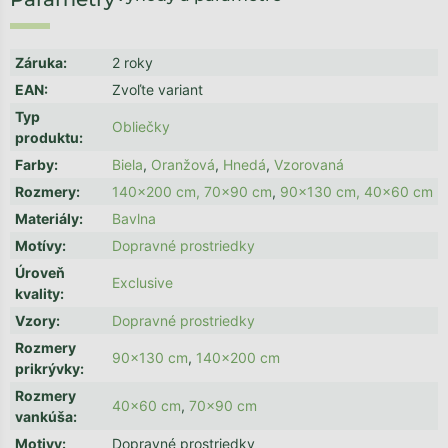
Záruka
:
2 roky
EAN
:
Zvoľte variant
Typ
Obliečky
produktu
:
Farby
:
Biela
,
Oranžová
,
Hnedá
,
Vzorovaná
Rozmery
:
140x200 cm, 70x90 cm
,
90x130 cm, 40x60 cm
Materiály
:
Bavlna
Motívy
:
Dopravné prostriedky
Úroveň
Exclusive
kvality
:
Vzory
:
Dopravné prostriedky
Rozmery
90x130 cm
,
140x200 cm
prikrývky
:
Rozmery
40x60 cm
,
70x90 cm
vankúša
:
Motivy
:
Dopravné prostriedky