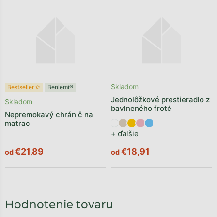
Skladom
Bestseller ✩
Benlemi®
Jednolôžkové prestieradlo z
Skladom
bavlneného froté
Nepremokavý chránič na
matrac
+ ďalšie
€21,89
€18,91
od
od
Hodnotenie tovaru