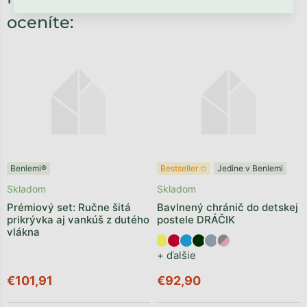
oceníte:
Benlemi®
Bestseller ✩
Jedine v Benlemi
Skladom
Skladom
Prémiový set: Ručne šitá
Bavlnený chránič do detskej
prikrývka aj vankúš z dutého
postele DRÁČIK
vlákna
+ ďalšie
€101,91
€92,90