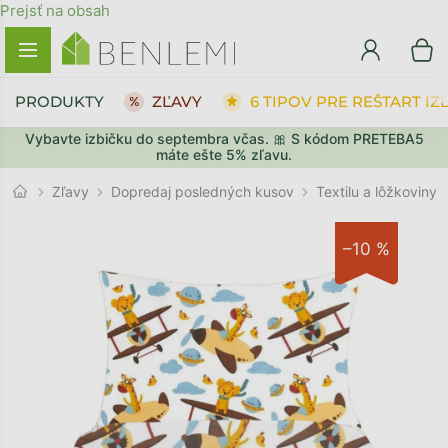
Prejsť na obsah
PRODUKTY
ZĽAVY
6 TIPOV PRE REŠTART IZ
Vybavte izbičku do septembra včas. 🎀 S kódom PRETEBA5
SPÄŤ DO OBCHODU
SPÄŤ DO OBCHODU
PREJSŤ DO KOŠÍKA
PREJSŤ DO KOŠÍKA
máte ešte 5% zľavu.
Textilu a lôžkoviny
Zľavy
Dopredaj posledných kusov
–10 %