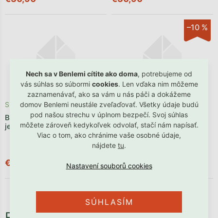
–10 %
Nech sa v Benlemi cítite ako doma
, potrebujeme od
vás súhlas so súbormi
cookies
. Len vďaka nim môžeme
zaznamenávať, ako sa vám u nás páči a dokážeme
Skladom
domov Benlemi neustále zveľaďovať. Všetky údaje budú
Akcia
Posledné kusy ⏳
pod našou strechu v úplnom bezpečí. Svoj súhlas
Bavlnené obliečky KVETY na
Skladom
môžete zároveň kedykoľvek odvolať, stačí nám napísať.
jednolôžko
Bavlnené detské obliečky
Viac o tom, ako chránime vaše osobné údaje,
LÍŠKY na jednolôžko
nájdete
tu
.
€30,90
€30,90
€27,81
SÚHLASÍM
Potrebné príslušenstvo, ktoré