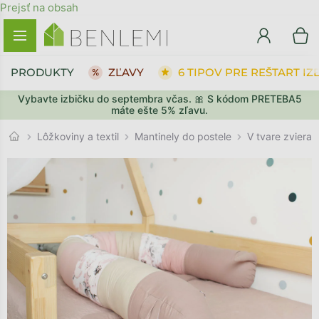
Prejsť na obsah
PRODUKTY
ZĽAVY
6 TIPOV PRE REŠTART IZ
Vybavte izbičku do septembra včas. 🎀 S kódom PRETEBA5
SPÄŤ DO OBCHODU
PREJSŤ DO KOŠÍKA
máte ešte 5% zľavu.
V tvare zvierať
Lôžkoviny a textil
Mantinely do postele