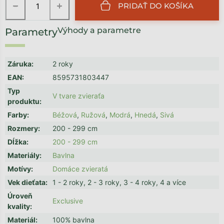
−
+
PRIDAŤ DO KOŠÍKA
Výhody a parametre
Záruka
:
2 roky
EAN
:
8595731803447
Typ
V tvare zvieraťa
produktu
:
Farby
:
Béžová
,
Ružová
,
Modrá
,
Hnedá
,
Sivá
Rozmery
:
200 - 299 cm
Dĺžka
:
200 - 299 cm
Materiály
:
Bavlna
Motívy
:
Domáce zvieratá
Vek dieťata
:
1 - 2 roky, 2 - 3 roky, 3 - 4 roky, 4 a více
Úroveň
Exclusive
kvality
:
Materiál
:
100% bavlna