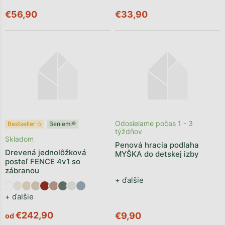
€56,90
€33,90
Odosielame počas 1 - 3
Bestseller ✩
Benlemi®
týždňov
Skladom
Penová hracia podlaha
Drevená jednolôžková
MYŠKA do detskej izby
posteľ FENCE 4v1 so
zábranou
+ ďalšie
+ ďalšie
€242,90
€9,90
od