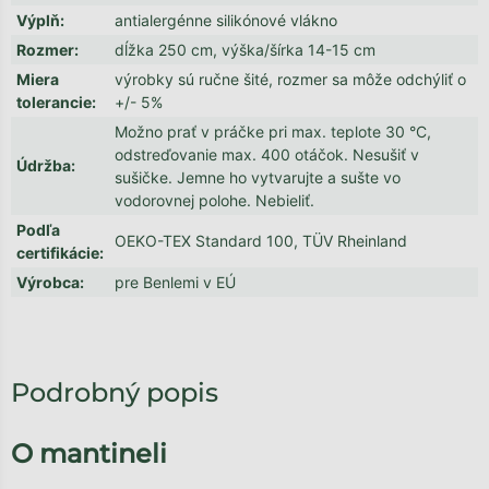
Výplň
:
antialergénne silikónové vlákno
Rozmer
:
dĺžka 250 cm, výška/šírka 14-15 cm
Miera
výrobky sú ručne šité, rozmer sa môže odchýliť o
tolerancie
:
+/- 5%
Možno prať v práčke pri max. teplote 30 °C,
odstreďovanie max. 400 otáčok. Nesušiť v
Údržba
:
sušičke. Jemne ho vytvarujte a sušte vo
vodorovnej polohe. Nebieliť.
Podľa
OEKO-TEX Standard 100, TÜV Rheinland
certifikácie
:
Výrobca
:
pre Benlemi v EÚ
Podrobný popis
O mantineli