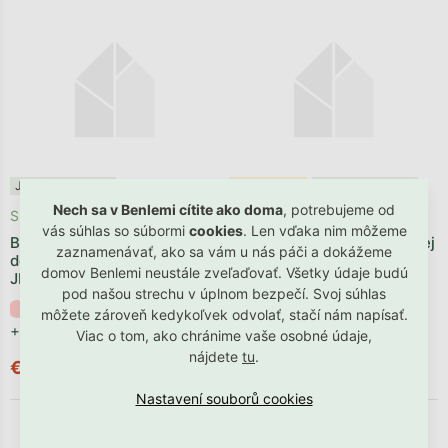
Jedine v Benlemi
Bestseller ✩
Jedine v Benlemi
Nech sa v Benlemi cítite ako doma
, potrebujeme od
Skladom
Skladom
vás súhlas so súbormi
cookies
. Len vďaka nim môžeme
Bavlnený farebný chránič
Bavlnený chránič do detskej
zaznamenávať, ako sa vám u nás páči a dokážeme
do detskej postieľky
postele DRÁČIK
domov Benlemi neustále zveľaďovať. Všetky údaje budú
JEDNOROŽEC
pod našou strechu v úplnom bezpečí. Svoj súhlas
+ ďalšie
môžete zároveň kedykoľvek odvolať, stačí nám napísať.
+ ďalšie
Viac o tom, ako chránime vaše osobné údaje,
nájdete
tu
.
€114,89
€92,90