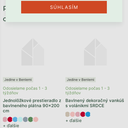
Potrebné príslušenstvo, ktoré
SÚHLASÍM
oceníte:
Jedine v Benlemi
Jedine v Benlemi
Odosielame počas 1 - 3
Odosielame počas 1 - 3
týždňov
týždňov
Jednolôžkové prestieradlo z
Bavlnený dekoračný vankúš
bavlneného plátna 90x200
s volánikmi SRDCE
cm
+ ďalšie
+ ďalšie