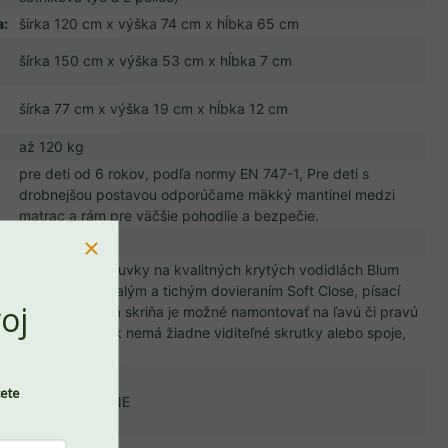
a
:
šírka 120 cm x výška 74 cm x hĺbka 65 cm
šírka 150 cm x výška 53 cm x hĺbka 7 cm
šírka 77 cm x výška 19 cm x hĺbka 12 cm
až 120 kg
pre deti od 6 rokov, podľa normy EN 747-1, Pre deti s
drobnejšou postavou odporúčame mäkký mantinel medzi
matrac a rám pre väčšie pohodlie a bezpečie.
posteľový rošt
súčasťou 4 zásuvky na kvalitných krytých vodidlách Blum
PREJSŤ DO KOŠÍKA
Invisible s pomalým a tichým dovieraním Soft Close, písací
oj
stôl a šatníková skriňa je možné namontovať na ľavú či pravú
stranu, nábytok nemá žiadne viditeľné skrutky alebo spoje,
ručná výroba
vo
cete
bočnica SIMONE