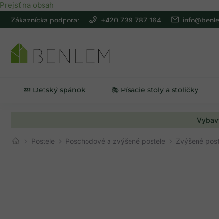
Prejsť na obsah
Zákaznícka podpora:
+420 739 787 164
info@benle
ZĽAVY
💤 Detský spánok
📚 Písacie stoly a stoličky
Vybavt
Postele
Poschodové a zvýšené postele
Zvýšené post