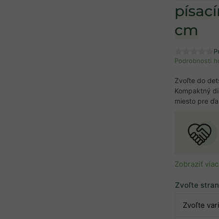
písac
cm
P
Podrobnosti h
Zvoľte do det
Kompaktný diz
miesto pre ďa
Zobraziť viac
Zvoľte stra