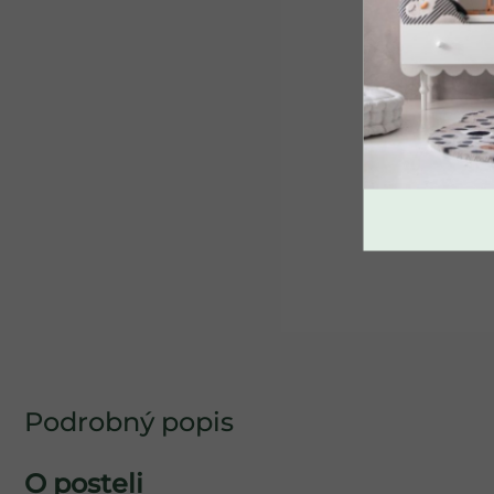
SPÄŤ DO OBCHO
Skladom
Exkluzívny vlnený set:
Peřina aj dvojitý vankúš
ručne prešité aktívnym
striebrom
€255,90
Podrobný popis
O posteli