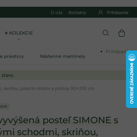
O nás
Kontakty
Prihlásenie
E
Prihlásenie
é priestory
Nástenné mantinely
 zľavu.
, skriňou, písacím stolom a policou 90x200 cm
lemi
 vyvýšená posteľ SIMONE s
ými schodmi, skriňou,