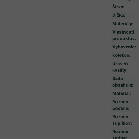
Šírka
:
Dĺžka
:
Materiály
:
Vlastnosti
produktov
:
Vybavenie
:
Kolekce
:
Úroveň
kvality
:
Sada
obsahuje
:
Materiál
:
Rozmer
postele
:
Rozmer
šuplíkov
:
Rozmer
skrine
: