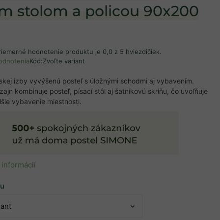
ím stolom a policou 90x200
riemerné hodnotenie produktu je 0,0 z 5 hviezdičiek.
odnotenia
Kód:
Zvoľte variant
skej izby vyvýšenú posteľ s úložnými schodmi aj vybavením.
ajn kombinuje posteľ, písací stôl aj šatníkovú skriňu, čo uvoľňuje
lšie vybavenie miestnosti.
 informácií
nu