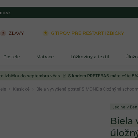
mi.sk
6 TIPOV PRE REŠTART IZBIČKY
➕ KOLEKCI
Postele
Matrace
Lôžkoviny a textil
Úložn
e izbičku do septembra včas. 🎀 S kódom PRETEBA5 máte ešte 5%
ele
Klasické
Biela vyvýšená posteľ SIMONE s úložnými schodmi
Jedine v Ben
Biela
úložn