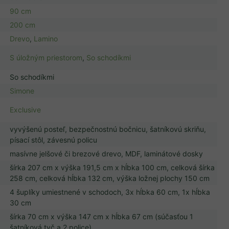
90 cm
200 cm
Drevo
,
Lamino
S úložným priestorom
,
So schodíkmi
So schodíkmi
Simone
Exclusive
vyvýšenú posteľ, bezpečnostnú bočnicu, šatníkovú skriňu,
písací stôl, závesnú policu
masívne jelšové či brezové drevo, MDF, laminátové dosky
šírka 207 cm x výška 191,5 cm x hĺbka 100 cm, celková šírka
258 cm, celková hĺbka 132 cm, výška ložnej plochy 150 cm
4 šuplíky umiestnené v schodoch, 3x hĺbka 60 cm, 1x hĺbka
30 cm
šírka 70 cm x výška 147 cm x hĺbka 67 cm (súčasťou 1
šatníková tyč a 2 police)