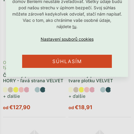
domov Benlemi neustále zveľaďovať. Všetky údaje budú
pod našou strechu v úplnom bezpečí. Svoj súhlas
môžete zároveň kedykoľvek odvolať, stačí nám napísať.
Viac o tom, ako chránime vaše osobné údaje,
nájdete
tu
.
SÚHLASÍM
Odosielame počas 2 - 4
Odosielame počas 2 - 4
týždňov
týždňov
Čalúnený panel na stenu
Čalúnený panel na stenu v
HORY - ľavá strana VELVET
tvare plotku VELVET
+ ďalšie
+ ďalšie
€127,90
€18,91
od
od