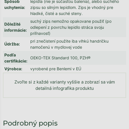
Spôsob
lepidla (nie je súčasťou balenia), alebo suchého
uchytenia
:
zipsu so silným lepidlom. Zips je vhodný pre
hladké, čisté a suché steny.
suchý zips nemožno opakovane použiť (po
Dôležité
odlepení z povrchu lepidlo stráca svoju
informácie
:
priľnavosť)
pri znečistení použite iba vlhkú handričku
Údržba
:
namočenú v mydlovej vode
Podľa
OEKO-TEX Standard 100, PZH®
certifikácie
:
Výrobca
:
vyrobené pre Benlemi v EÚ
Zvoľte si z každé varianty vyššie a zobrazí sa vám
detailná infografika produktu
Podrobný popis