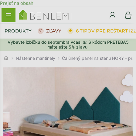
Prejsť na obsah
PRODUKTY
ZĽAVY
6 TIPOV PRE REŠTART IZ
Vybavte izbičku do septembra včas. 🎀 S kódom PRETEBA5
SPÄŤ DO OBCHODU
SPÄŤ DO OBCHODU
PREJSŤ DO KOŠÍKA
PREJSŤ DO KOŠÍKA
máte ešte 5% zľavu.
Nástenné mantinely
Čalúnený panel na stenu HORY - pra