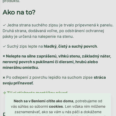
produktu.
Ako na to?
✓ Jedna strana suchého zipsu je trvalo pripevnená k panelu.
Druhá strana, dodávaná voľne, po odstránení ochrannej
pásky je určená na nalepenie na stenu.
✓ Suchý zips lepte na
hladký, čistý a suchý povrch
.
× Nelepte na silne zaprášenú, vlhkú stenu, základný náter,
nerovný povrch s puklinami či dierami, hrubú alebo
minerálnu omietku.
×
Po odlepení z povrchu lepidlo na suchom zipse
stráca
svoju priľnavosť
.
→ TU si stiahnete montážny návod
Nech sa v Benlemi cítite ako doma
, potrebujeme od
vás súhlas so súbormi
cookies
. Len vďaka nim môžeme
zaznamenávať, ako sa vám u nás páči a dokážeme