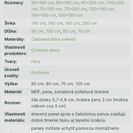
Rozmery
:
90x160 cm
,
90x180 cm
,
90x200 cm
,
100x200
cm
,
70x180 cm
,
70x200 cm
,
100x140 cm
,
100x160 cm
,
100x180 cm
Šírka
:
140 cm
,
160 cm
,
180 cm
,
200 cm
Dĺžka
:
90 cm
,
100 cm
,
80 cm
,
70 cm
Materiály
:
Čalúnená látka (velvet)
Vlastnosti
Ochrana steny
produktov
:
Tvary
:
Hory
Úroveň
Exclusive
kvality
:
Výška
:
90 cm, 80 cm, 70 cm, 100 cm
Materiál
:
MDF, pena, zamatová poťahová tkanina
Sila dosky 0,7-0,8 cm, hrúbka peny 2 cm (hrúbka
Rozmer
:
celkom cca 3 cm)
Vlastnosti
drevený panel spolu s čalúnickou penou zaisťujú
materiálu
:
dobré tlmenie hluku aj tepelnú izoláciu
panely môžete uchytiť pomocou montážneho