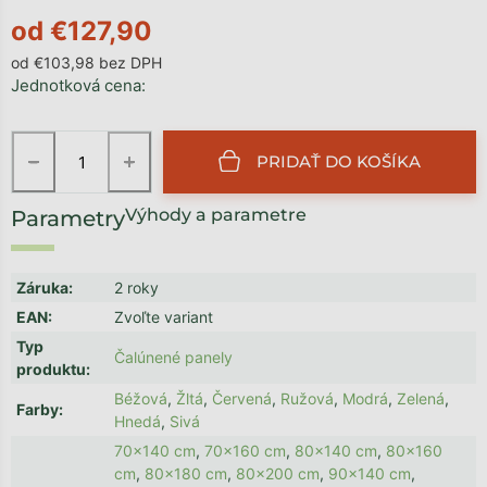
od
€127,90
od
€103,98
bez DPH
Jednotková cena:
−
+
PRIDAŤ DO KOŠÍKA
Výhody a parametre
Záruka
:
2 roky
EAN
:
Zvoľte variant
Typ
Čalúnené panely
produktu
:
Béžová
,
Žltá
,
Červená
,
Ružová
,
Modrá
,
Zelená
,
Farby
:
Hnedá
,
Sivá
70x140 cm
,
70x160 cm
,
80x140 cm
,
80x160
cm
,
80x180 cm
,
80x200 cm
,
90x140 cm
,