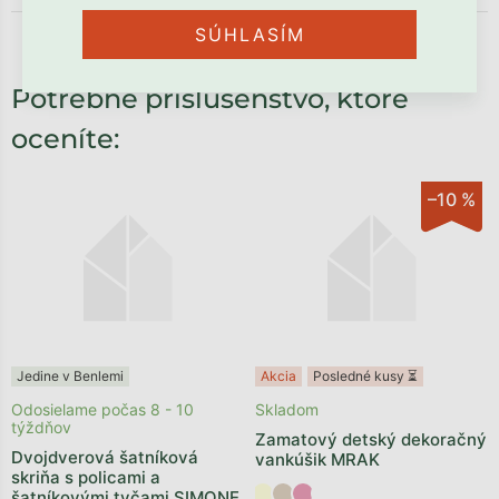
SÚHLASÍM
Potrebné príslušenstvo, ktoré
oceníte:
–10 %
Jedine v Benlemi
Akcia
Posledné kusy ⏳
Odosielame počas 8 - 10
Skladom
týždňov
Zamatový detský dekoračný
Dvojdverová šatníková
vankúšik MRAK
skriňa s policami a
šatníkovými tyčami SIMONE