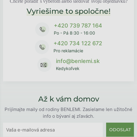
Chcete poradiť s výberom alebo sledovať svoju objednávku?
Vyriešime to spoločne!
+420 739 787 164
Po - Pá 8:30 - 16:00
+420 734 122 672
Pro reklamácie
info@benlemi.sk
Kedykoľvek
Až k vám domov
Prijímajte maily od rodiny BENLEMI. Zasielame len užitočné
info o bývaní aj zľavách.
ODOSLAT