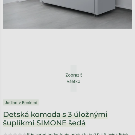
Zobraziť
všetko
Jedine v Benlemi
Detská komoda s 3 úložnými
šuplíkmi SIMONE šedá
Priemerné hodnotenie produktu je 0,0 z 5 hviezdičiek.