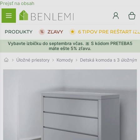
Prejsť na obsah
PRODUKTY
ZĽAVY
6 TIPOV PRE REŠTART IZ
Vybavte izbičku do septembra včas. 🎀 S kódom PRETEBA5
SPÄŤ DO OBCHODU
SPÄŤ DO OBCHODU
PREJSŤ DO KOŠÍKA
PREJSŤ DO KOŠÍKA
máte ešte 5% zľavu.
Komody
Úložné priestory
Detská komoda s 3 úložnými