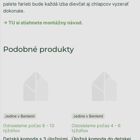
palete farieb bude každá izba dievčat aj chlapcov vyzerať
dokonale.
→ TU si stiahnete montážny návod.
Jedine v Benlemi
Jedine v Benlemi
Odosielame počas 8 - 10
Odosielame počas 4 - 6
týždňov
týždňov
Detská komoda s 3 úložnými
Úložná komoda do detskej