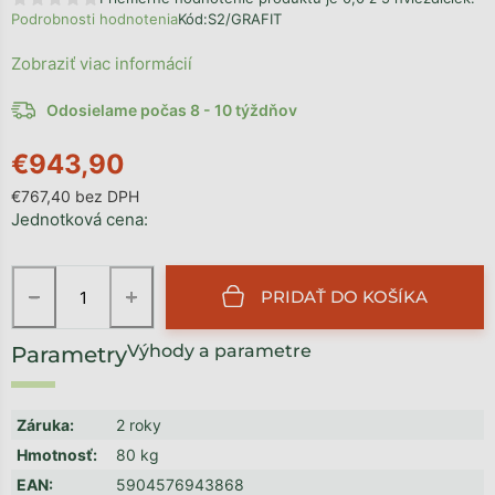
Podrobnosti hodnotenia
Kód:
S2/GRAFIT
Zobraziť viac informácií
Odosielame počas 8 - 10 týždňov
€943,90
€767,40 bez DPH
Jednotková cena:
−
+
PRIDAŤ DO KOŠÍKA
Výhody a parametre
Záruka
:
2 roky
Hmotnosť
:
80 kg
EAN
:
5904576943868