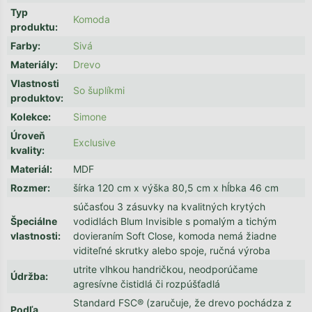
Typ
Komoda
produktu
:
Farby
:
Sivá
Materiály
:
Drevo
Vlastnosti
So šuplíkmi
produktov
:
Kolekce
:
Simone
Úroveň
Exclusive
kvality
:
Materiál
:
MDF
Rozmer
:
šírka 120 cm x výška 80,5 cm x hĺbka 46 cm
súčasťou 3 zásuvky na kvalitných krytých
Špeciálne
vodidlách Blum Invisible s pomalým a tichým
vlastnosti
:
dovieraním Soft Close, komoda nemá žiadne
viditeľné skrutky alebo spoje, ručná výroba
utrite vlhkou handričkou, neodporúčame
Údržba
:
agresívne čistidlá či rozpúšťadlá
Standard FSC® (zaručuje, že drevo pochádza z
Podľa