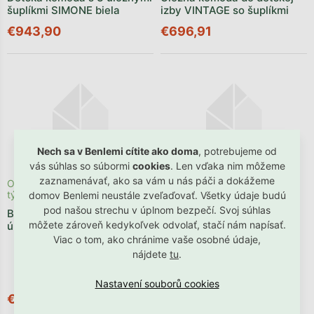
šuplíkmi SIMONE biela
izby VINTAGE so šuplíkmi
€943,90
€696,91
Nech sa v Benlemi cítite ako doma
, potrebujeme od
vás súhlas so súbormi
cookies
. Len vďaka nim môžeme
zaznamenávať, ako sa vám u nás páči a dokážeme
Odosielame počas 1 - 3
Bestseller ✩
týždňov
domov Benlemi neustále zveľaďovať. Všetky údaje budú
Skladom
pod našou strechu v úplnom bezpečí. Svoj súhlas
Biela komoda CLASSIC so
Úložná komoda KUBI so
môžete zároveň kedykoľvek odvolať, stačí nám napísať.
úložnými šuplíkmi
šuplíkmi
Viac o tom, ako chránime vaše osobné údaje,
nájdete
tu
.
+ ďalšie
€255,90
€317,91