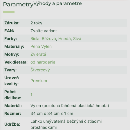
Výhody a parametre
Záruka
:
2 roky
EAN
:
Zvoľte variant
Farby
:
Biela
,
Béžová
,
Hnedá
,
Sivá
Materiály
:
Pena Vylen
Motívy
:
Zvieratá
Vek dieťata
:
od narodenia
Tvary
:
Štvorcový
Úroveň
Premium
kvality
:
Počet
1
dielikov
:
Materiál
:
Vylen (polotuhá ľahčená plastická hmota)
Rozmer
:
34 cm x 34 cm x 1 cm
Ľahko umývateľná bežnými čistiacimi
Údržba
:
prostriedkami