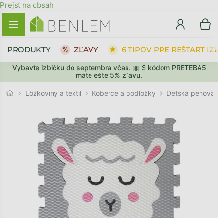
Prejsť na obsah
PRODUKTY
ZĽAVY
6 TIPOV PRE REŠTART IZ
Vybavte izbičku do septembra včas. 🎀 S kódom PRETEBA5
SPÄŤ DO OBCHODU
SPÄŤ DO OBCHODU
PREJSŤ DO KOŠÍKA
PREJSŤ DO KOŠÍKA
máte ešte 5% zľavu.
Koberce a podložky
Lôžkoviny a textil
Detská penová 