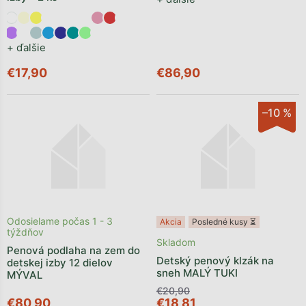
+ ďalšie
€17,90
€86,90
–10 %
Odosielame počas 1 - 3
Akcia
Posledné kusy ⏳
týždňov
Skladom
Penová podlaha na zem do
Detský penový klzák na
detskej izby 12 dielov
sneh MALÝ TUKI
MÝVAL
€20,90
€80,90
€18,81