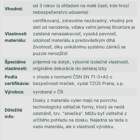
od 3 rokov (s ohľadom na malé časti, kde hrozí
Vhodné
:
nebezpečenstvo udusenia)
certifikovaný, zdravotne nezávadný, vhodný pre
deti od narodenia, vďaka veľmi jemnej štruktúre je
Vlastnosti
zaistená nenasiakavosť, vysoká pevnosť,
materiálu
:
odolnosť materiálu a predovšetkým dlhá
životnosť, díky unikátnímu systému zámků se
puzzle nerozjíždí
Špeciálne
príjemná na dotyk, výborné izolačné vlastnosti,
vlastnosti
:
originálne dekorácie do detskej izby
Podľa
v zhode s normami ČSN EN 71-3+A3 o
certifikácie
:
bezpečnosti hračiek, vydal TZÚS Praha, s.p.
Výrobca
:
vyrobené v ČR
Dosky z materiálu vylen majú na povrchu
technologický odtlačok formy, ktorý sa nedá
Dôležité
odstrániť, tzv. "slniečka". Môžu byť viditeľné z
info
:
určitého pohľadu na dosku. Nejedná sa teda o
vadu materiálu, ale o vlastnosť výrobku.