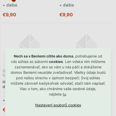
+ ďalšie
+ ďalšie
€9,90
€9,90
Nech sa v Benlemi cítite ako doma
, potrebujeme od
vás súhlas so súbormi
cookies
. Len vďaka nim môžeme
zaznamenávať, ako sa vám u nás páči a dokážeme
Odosielame počas 1 - 3
Odosielame počas 1 - 3
domov Benlemi neustále zveľaďovať. Všetky údaje budú
týždňov
týždňov
pod našou strechu v úplnom bezpečí. Svoj súhlas
Hracie puzzle podložka do
Penová podlaha puzzle 20
môžete zároveň kedykoľvek odvolať, stačí nám napísať.
detskej izby LAMA
dielov BARÁNOK A LAMA
Viac o tom, ako chránime vaše osobné údaje,
nájdete
tu
.
+ ďalšie
€9,90
€121,91