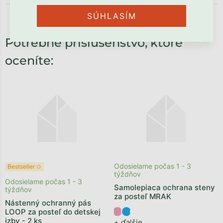
SÚHLASÍM
Potrebné príslušenstvo, ktoré
oceníte:
Odosielame počas 1 - 3
Bestseller ✩
týždňov
Odosielame počas 1 - 3
Samolepiaca ochrana steny
týždňov
za posteľ MRAK
Nástenný ochranný pás
LOOP za posteľ do detskej
izby - 2 ks
+ ďalšie