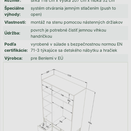
Rozmer
:
šírka 118 cm x výška 207 cm x hĺbka 52 cm
Špeciálne
systém otvárania jemným stlačením (push to
výhody
:
open)
Vlastnosti
:
montáž na stenu pomocou nástenných držiakov
povrch je potrebné čistiť jemnou vlhkou
Údržba
:
handričkou
Podľa
vyrobené v súlade s bezpečnostnou normou EN
certifikácie
:
71-3 týkajúce sa detského nábytku a hračiek
Výrobca
:
pre Benlemi v EÚ