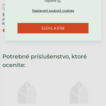
nájdete
tu
.
Odosielame počas 4 - 6
Odosielame počas 4 - 6
týždňov
týždňov
Šatníková skriňa s
Detská šatníková skriňa so
otvoreným regálom BASIC
šuplíkom, tyčami a policami
kašmírová
VINTAGE kašmírová
SÚHLASÍM
€920,90
€1 117,90
Potrebné príslušenstvo, ktoré
oceníte: