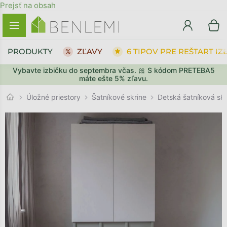
Prejsť na obsah
PRODUKTY
ZĽAVY
6 TIPOV PRE REŠTART IZ
Vybavte izbičku do septembra včas. 🎀 S kódom PRETEBA5
SPÄŤ DO OBCHODU
SPÄŤ DO OBCHODU
PREJSŤ DO KOŠÍKA
PREJSŤ DO KOŠÍKA
máte ešte 5% zľavu.
Šatníkové skrine
Úložné priestory
Detská šatníková sk