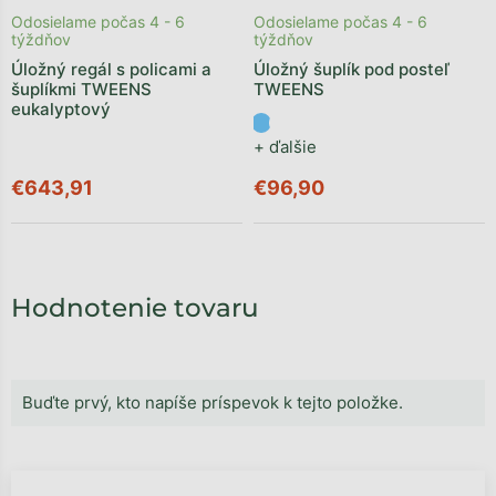
Odosielame počas 4 - 6
Odosielame počas 4 - 6
týždňov
týždňov
Úložný regál s policami a
Úložný šuplík pod posteľ
šuplíkmi TWEENS
TWEENS
eukalyptový
+ ďalšie
€643,91
€96,90
Hodnotenie tovaru
Buďte prvý, kto napíše príspevok k tejto položke.