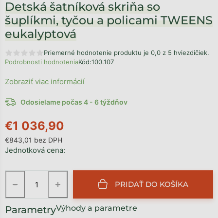
Detská šatníková skriňa so
šuplíkmi, tyčou a policami TWEENS
eukalyptová
Priemerné hodnotenie produktu je 0,0 z 5 hviezdičiek.
Podrobnosti hodnotenia
Kód:
100.107
Zobraziť viac informácií
Odosielame počas 4 - 6 týždňov
€1 036,90
€843,01 bez DPH
Jednotková cena:
−
+
PRIDAŤ DO KOŠÍKA
Výhody a parametre