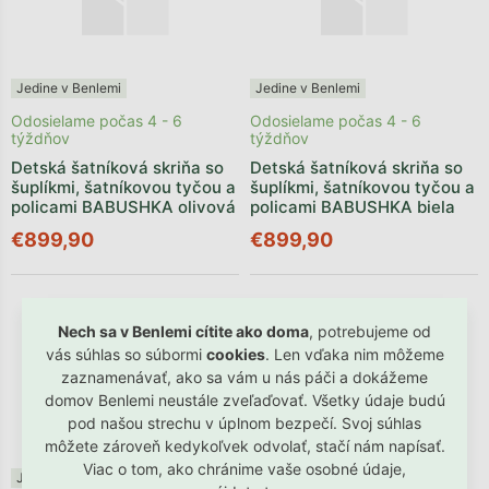
Jedine v Benlemi
Jedine v Benlemi
Odosielame počas 4 - 6
Odosielame počas 4 - 6
týždňov
týždňov
Detská šatníková skriňa so
Detská šatníková skriňa so
šuplíkmi, šatníkovou tyčou a
šuplíkmi, šatníkovou tyčou a
policami BABUSHKA olivová
policami BABUSHKA biela
€899,90
€899,90
Nech sa v Benlemi cítite ako doma
, potrebujeme od
vás súhlas so súbormi
cookies
. Len vďaka nim môžeme
zaznamenávať, ako sa vám u nás páči a dokážeme
domov Benlemi neustále zveľaďovať. Všetky údaje budú
pod našou strechu v úplnom bezpečí. Svoj súhlas
môžete zároveň kedykoľvek odvolať, stačí nám napísať.
Viac o tom, ako chránime vaše osobné údaje,
Jedine v Benlemi
Jedine v Benlemi