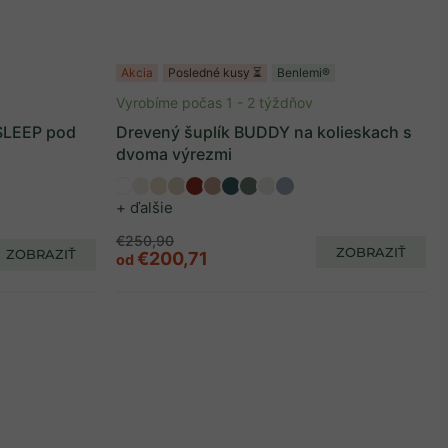
Akcia
Posledné kusy ⏳
Benlemi®
Vyrobíme počas 1 - 2 týždňov
 SLEEP pod
Drevený šuplík BUDDY na kolieskach s
dvoma výrezmi
+ ďalšie
€250,90
ZOBRAZIŤ
ZOBRAZIŤ
€200,71
od