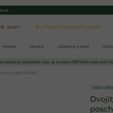
mi.sk
ZĽAVY
6 TIPOV PRE REŠTART IZBIČKY
Postele
Matrace
Lôžkoviny a textil
Úložn
e izbičku do septembra včas. 🎀 S kódom PRETEBA5 máte ešte 5%
chodovú posteľ SIMONE
Jedine v Ben
Dvojit
posch