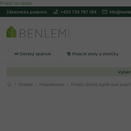
Prejsť na obsah
Zákaznícka podpora:
+420 739 787 164
info@benle
💤 Detský spánok
📚 Písacie stoly a stoličky
Vybavt
Postele
Príslušenstvo
Dvojitý úložný šuplík pod pos