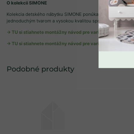
O kolekcii SIMONE
Kolekcia detského nábytku SIMONE ponúka moderný štýl v 
SPÄŤ DO OBCHO
jednoduchým tvarom a vysokou kvalitou spracovania uspokojí 
→ TU si stiahnete montážny návod
pre variant 90 cm.
→ TU si stiahnete montážny návod pre variant 120 cm.
Odosielame počas 2 - 4
týždňov
Biela poschodová posteľ s
dvoma lôžkami SIMONE s
úložnými schodmi a policou
90x200 cm, 120x200 cm
€1 531,90
od