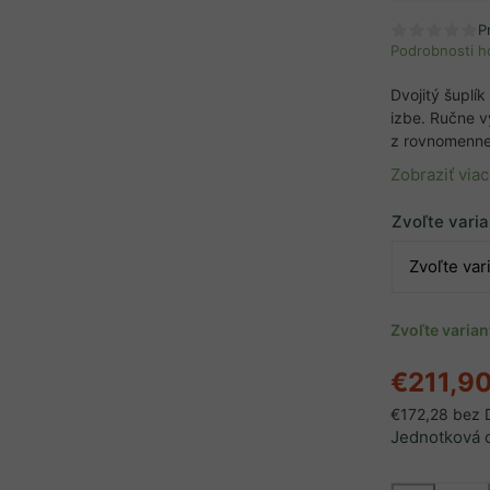
P
Podrobnosti h
Dvojitý šuplí
izbe. Ručne 
z rovnomennej
Zobraziť viac
Zvoľte vari
Zvoľte varia
€211,9
€172,28 bez
Jednotková 