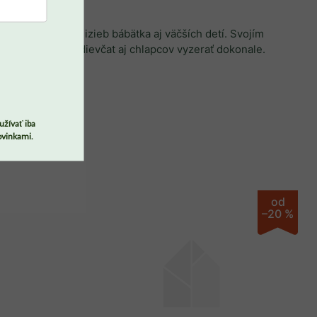
ne do interiérov izieb bábätka aj väčších detí. Svojím
PREJSŤ DO KOŠÍKA
bude každá izba dievčat aj chlapcov vyzerať dokonale.
Odosielame počas 8 - 10
týždňov
užívať iba
ovinkami.
Písací stôl so šuplíkmi o
šírke 160 cm SIMONE
+ ďalšie
od
–20 %
€806,90