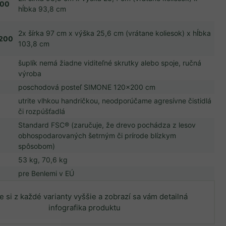
200
hĺbka 93,8 cm
2x šírka 97 cm x výška 25,6 cm (vrátane koliesok) x hĺbka
x200
103,8 cm
šuplík nemá žiadne viditeľné skrutky alebo spoje, ručná
výroba
poschodová posteľ SIMONE 120x200 cm
utrite vlhkou handričkou, neodporúčame agresívne čistidlá
či rozpúšťadlá
Standard FSC® (zaručuje, že drevo pochádza z lesov
obhospodarovaných šetrným či prírode blízkym
spôsobom)
53 kg, 70,6 kg
pre Benlemi v EÚ
e si z každé varianty vyššie a zobrazí sa vám detailná
infografika produktu