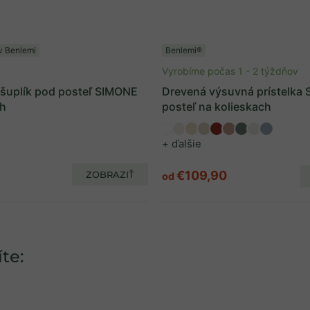
v Benlemi
Benlemi®
Vyrobíme počas 1 - 2 týždňov
 šuplík pod posteľ SIMONE
Drevená výsuvná prístelka
ch
posteľ na kolieskach
+ ďalšie
€109,90
ZOBRAZIŤ
od
te: