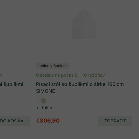
Jedine v Benlemi
ov
Odosielame počas 8 - 10 týždňov
i šuplíkmi
Písací stôl so šuplíkmi o šírke 160 cm
SIMONE
+ ďalšie
€806,90
DO KOŠÍKA
ZOBRAZIŤ