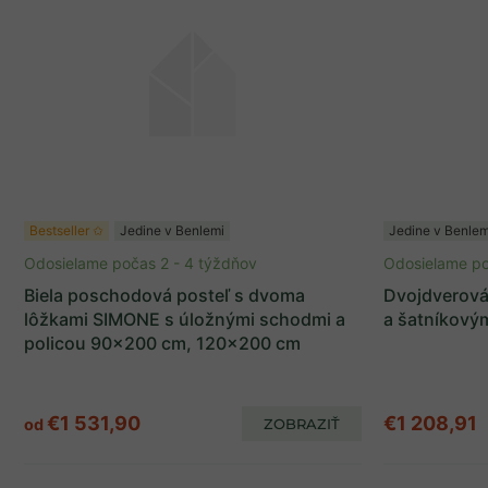
Bestseller ✩
Jedine v Benlemi
Jedine v Benlem
Odosielame počas 2 - 4 týždňov
Odosielame po
Biela poschodová posteľ s dvoma
Dvojdverová 
lôžkami SIMONE s úložnými schodmi a
a šatníkový
policou 90x200 cm, 120x200 cm
€1 531,90
€1 208,91
od
ZOBRAZIŤ