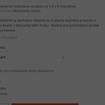
riemerné hodnotenie produktu je 0,0 z 5 hviezdičiek.
odnotenia
Kód:
Zvoľte variant
k SIMONE je optimálne riešenie na zvýšenie úložného priestoru v
vyrábaný z lakovanej MDF dosky. Vhodný pre poschodovú posteľ
 kolekcie.
 informácií
antu
ntu pre zobrazenie doby doručenia
0
 DPH
cena: