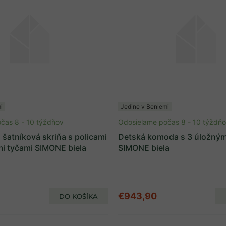
i
Jedine v Benlemi
čas 8 - 10 týždňov
Odosielame počas 8 - 10 týždň
šatníková skriňa s policami
Detská komoda s 3 úložným
mi tyčami SIMONE biela
SIMONE biela
€943,90
DO KOŠÍKA