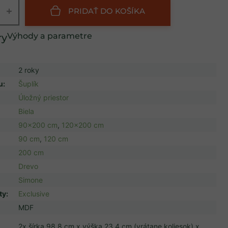
+
PRIDAŤ DO KOŠÍKA
Výhody a parametre
2 roky
u
:
Šuplík
Úložný priestor
Biela
90x200 cm
,
120x200 cm
90 cm
,
120 cm
200 cm
Drevo
Simone
ty
:
Exclusive
MDF
2x šírka 98,8 cm x výška 23,4 cm (vrátane koliesok) x