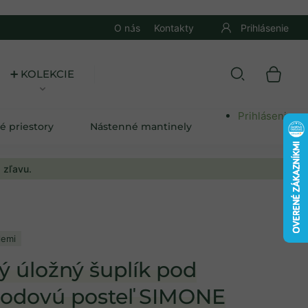
O nás
Kontakty
Prihlásenie
➕ KOLEKCIE
Prihlásenie
é priestory
Nástenné mantinely
 zľavu.
lemi
ý úložný šuplík pod
odovú posteľ SIMONE