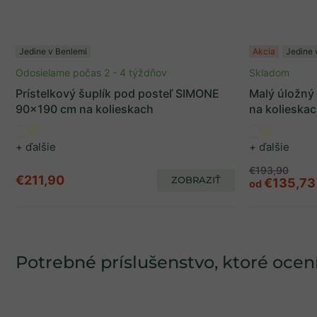
Jedine v Benlemi
Akcia
Jedine 
Odosielame počas 2 - 4 týždňov
Skladom
Prístelkový šuplík pod posteľ SIMONE
Malý úložný
90x190 cm na kolieskach
na kolieska
+ ďalšie
+ ďalšie
€193,90
€211,90
ZOBRAZIŤ
€135,73
od
Potrebné príslušenstvo, ktoré ocení