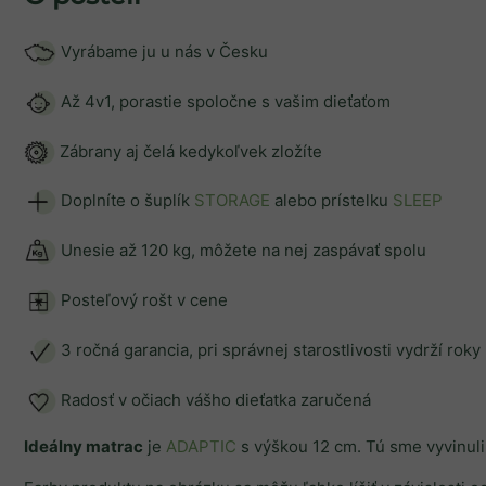
Vyrábame ju u nás v Česku
Až 4v1, porastie spoločne s vašim dieťaťom
Zábrany aj čelá
kedykoľvek zložíte
Doplníte o šuplík
STORAG
E
alebo prístelku
SLEEP
Unesie až 120 kg, môžete na nej zaspávať spolu
Posteľový rošt v cene
3 ročná garancia, pri správnej starostlivosti vydrží roky
Radosť v očiach vášho dieťatka zaručená
Ideálny matrac
je
ADAPTIC
s výškou 12 cm. Tú sme vyvinuli 