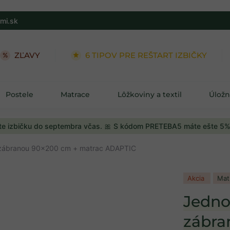
mi.sk
ZĽAVY
6 TIPOV PRE REŠTART IZBIČKY
Postele
Matrace
Lôžkoviny a textil
Úložn
e izbičku do septembra včas. 🎀 S kódom PRETEBA5 máte ešte 5%
 zábranou 90x200 cm + matrac ADAPTIC
Akcia
Mat
Jedno
zábra