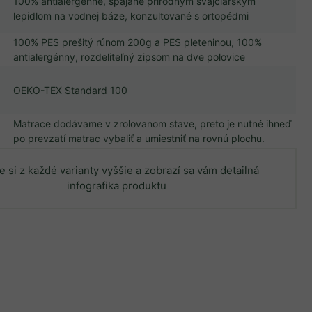
100% antialergénne, spájané prírodným švajčiarskym
lepidlom na vodnej báze, konzultované s ortopédmi
100% PES prešitý rúnom 200g a PES pleteninou, 100%
antialergénny, rozdeliteľný zipsom na dve polovice
OEKO-TEX Standard 100
Matrace dodávame v zrolovanom stave, preto je nutné ihneď
po prevzatí matrac vybaliť a umiestniť na rovnú plochu.
e si z každé varianty vyššie a zobrazí sa vám detailná
infografika produktu