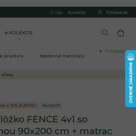
O nás
Kontakty
Prihlásenie
➕ KOLEKCIE
Prihlásenie
é priestory
Nástenné mantinely
 zľavu.
rac s 15% ZĽAVOU
Benlemi®
lôžko FENCE 4v1 so
nou 90x200 cm + matrac