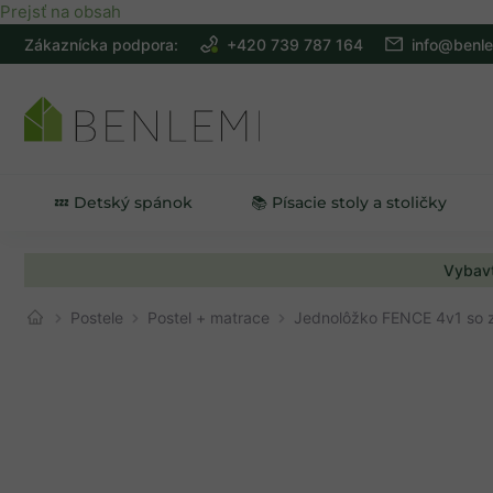
Prejsť na obsah
Zákaznícka podpora:
+420 739 787 164
info@benle
💤 Detský spánok
📚 Písacie stoly a stoličky
Vybavt
Postele
Postel + matrace
Jednolôžko FENCE 4v1 so