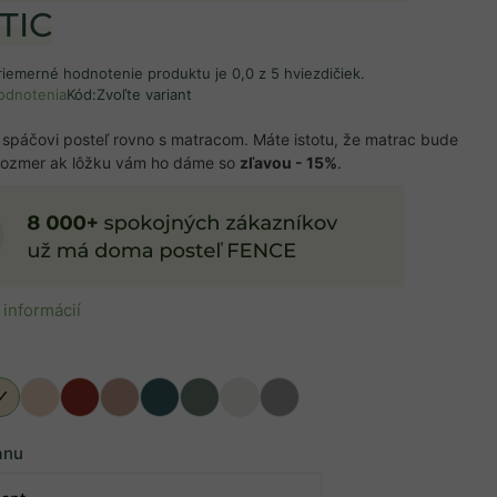
TIC
riemerné hodnotenie produktu je 0,0 z 5 hviezdičiek.
odnotenia
Kód:
Zvoľte variant
spáčovi posteľ rovno s matracom. Máte istotu, že matrac bude
rozmer ak lôžku vám ho dáme so
zľavou - 15%
.
 informácií
u
anu