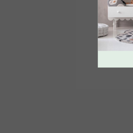
SPÄŤ DO OBCHO
Skladom
Nepremokavý chránič na
matrac
€21,89
od