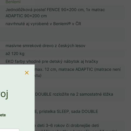
Benlemi
Jednolôžková posteľ FENCE 90x200 cm, 1x matrac
ADAPTIC 90x200 cm
navrhnuté aj vyrobené v Benlemi® v ČR
masívne smrekové drevo z českých lesov
až 120 kg
EKO farby vhodné pre detský nábytok aj hračky
doporučujeme max. 12 cm, matrace ADAPTIC (matrace není
součástí produktu)
posteľový rošt
PREJSŤ DO KOŠÍKA
oj
pomocou sady DOUBLE rozložíte na 2 samostatné lôžka
vo
šuplík STORAGE, prístelka SLEEP, sada DOUBLE
cete
Od 3 rokov. Pre deti 3–6 rokov či drobnejšie deti