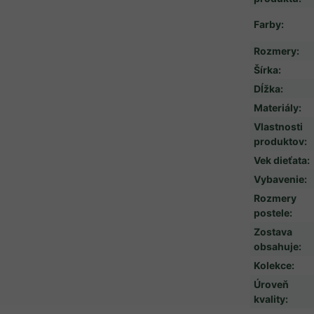
Farby
:
Rozmery
:
Šírka
:
Dĺžka
:
Materiály
:
Vlastnosti
produktov
:
Vek dieťata
:
Vybavenie
:
Rozmery
postele
:
Zostava
obsahuje
:
Kolekce
:
Úroveň
kvality
: