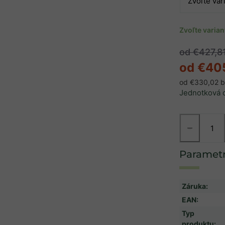
Zvoľte varia
od €427,8
od
€40
od
€330,02
b
Jednotková 
−
Záruka
:
EAN
:
Typ
produktu
: