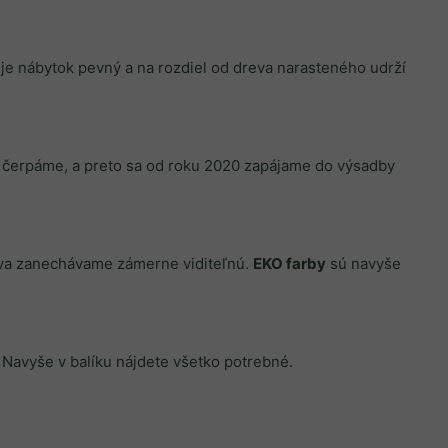
je nábytok pevný a na rozdiel od dreva narasteného udrží
y čerpáme, a preto sa od roku 2020 zapájame do výsadby
reva zanechávame zámerne viditeľnú.
EKO farby
sú navyše
. Navyše v balíku nájdete všetko potrebné.