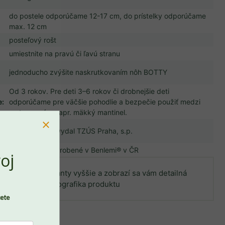
do postele odporúčame 12-17 cm, do prístelky odporúčame
max. 12 cm
posteľový rošt
umiestnite na pravú či ľavú stranu
jednoducho zvýšite naskrutkovaním nôh BOTTY
Od 3 rokov. Pre deti 3–6 rokov či drobnejšie deti
e
:
odporúčame pre väčšie pohodlie a bezpečie použiť medzi
matrac a rám napr. mäkký mantinel.
ČSN EN 71-3, vydal TZÚS Praha, s.p.
PREJSŤ DO KOŠÍKA
navrhnuté aj vyrobené v Benlemi® v ČR
oj
e si z každé varianty vyššie a zobrazí sa vám detailná
infografika produktu
cete