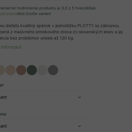
riemerné hodnotenie produktu je 0,0 z 5 hviezdičiek.
odnotenia
Kód:
Zvoľte variant
mu dieťaťu kvalitný spánok v jednolôžku PLOTTY so zábranou.
obená z masívneho smrekového dreva zo slovenských lesov a jej
ukcia bez problémov unesie až 120 kg.
 informácií
u
er
anu