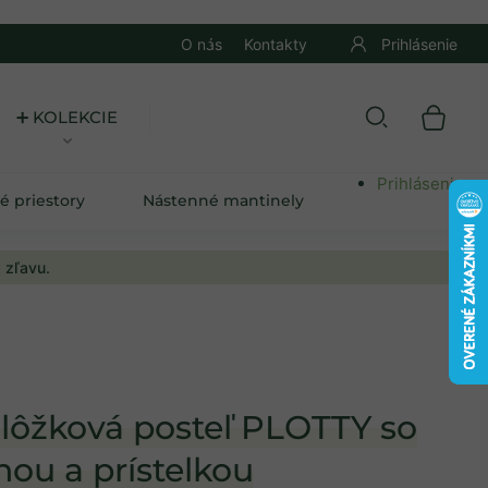
O nás
Kontakty
Prihlásenie
➕ KOLEKCIE
Prihlásenie
é priestory
Nástenné mantinely
 zľavu.
lôžková posteľ PLOTTY so
nou a prístelkou