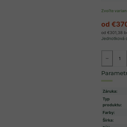
Zvoľte varia
od
€37
od
€301,38
b
Jednotková 
−
Záruka
:
Typ
produktu
:
Farby
:
Šírka
: