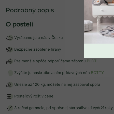
Podrobný popis
O posteli
Vyrábame ju u nás v Česku
Vyrobíme počas 1 - 2 týždňov
Úložný drevený šuplík
Bezpečne zaoblené hrany
STORAGE pod posteľ na
kolieskach
Pre menšie spáče odporúčame zábranu
PLOT
+ ďalšie
Zvýšite ju naskrutkovaním prídavných nôh
BOTTY
€153,90
od
Unesie až 120 kg, môžete na nej zaspávať spolu
Posteľový rošt v cene
3 ročná garancia, pri správnej starostlivosti vydrží roky