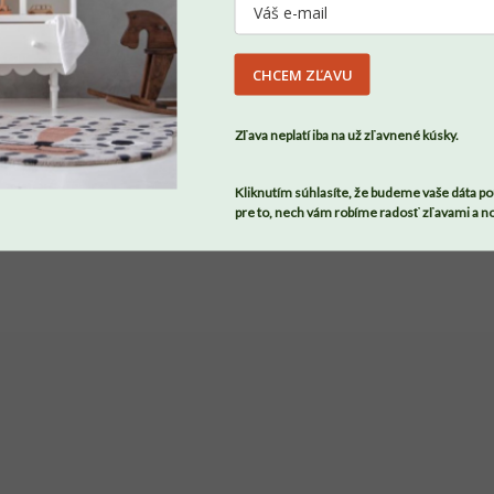
CHCEM ZĽAVU
SÚHLASÍM
Zľava neplatí iba na už zľavnené kúsky.
Vyrobíme počas 1 - 2 týždňov
Skladom
Kliknutím súhlasíte, že budeme vaše dáta po
Drevená výsuvná prístelka
Detský penový matrac
pre to, nech vám robíme radosť zľavami a n
SLEEP pod posteľ na
WAVE s hrebeňmi pre
kolieskach
pohodlný spánok
+ ďalšie
€109,90
€215,90
od
od