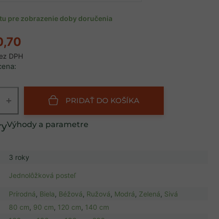
ntu pre zobrazenie doby doručenia
0,70
ez DPH
cena:
+
PRIDAŤ DO KOŠÍKA
Výhody a parametre
3 roky
Jednolôžková posteľ
Prírodná
,
Biela
,
Béžová
,
Ružová
,
Modrá
,
Zelená
,
Sivá
80 cm
,
90 cm
,
120 cm
,
140 cm