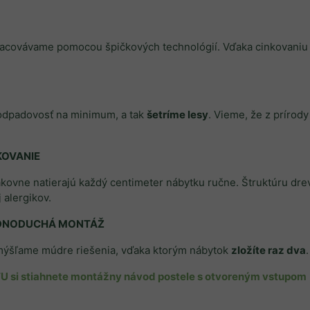
racovávame pomocou špičkových technológií. Vďaka cinkovaniu 
odpadovosť na minimum, a tak
šetríme lesy
. Vieme, že z prírod
KOVANIE
akovne natierajú každý centimeter nábytku ručne. Štruktúru d
 alergikov.
DNODUCHÁ MONTÁŽ
ýšľame múdre riešenia, vďaka ktorým nábytok
zložíte raz dva
U si stiahnete montážny návod postele s otvoreným vstupom