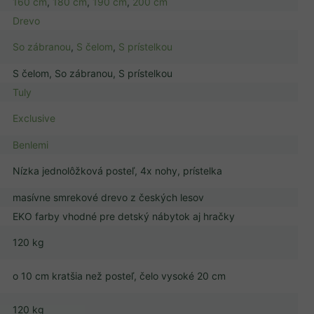
160 cm
,
180 cm
,
190 cm
,
200 cm
Drevo
So zábranou
,
S čelom
,
S prístelkou
S čelom, So zábranou, S prístelkou
Tuly
Exclusive
Benlemi
Nízka jednolôžková posteľ, 4x nohy, prístelka
masívne smrekové drevo z českých lesov
EKO farby vhodné pre detský nábytok aj hračky
120 kg
o 10 cm kratšia než posteľ, čelo vysoké 20 cm
120 kg