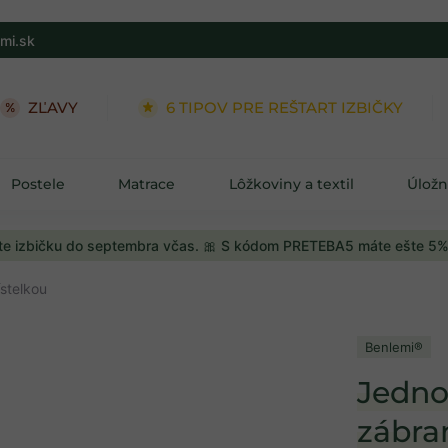
mi.sk
ZĽAVY
6 TIPOV PRE REŠTART IZBIČKY
Postele
Matrace
Lôžkoviny a textil
Úložn
e izbičku do septembra včas. 🎀 S kódom PRETEBA5 máte ešte 5%
stelkou
Benlemi®
Jedno
zábra