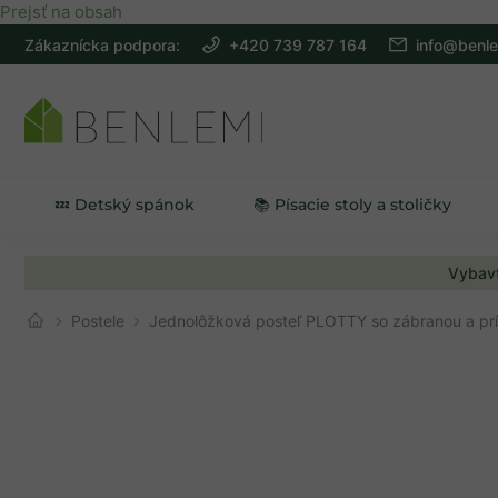
Prejsť na obsah
Zákaznícka podpora:
+420 739 787 164
info@benle
💤 Detský spánok
📚 Písacie stoly a stoličky
Vybavt
Postele
Jednolôžková posteľ PLOTTY so zábranou a prí