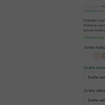
P
Podrobnosti h
Doprajte svoj
Posteľ je vyr
pevná konštr
Zobraziť viac
Zvoľte farb
Zvoľte rozm
Zvoľte zábr