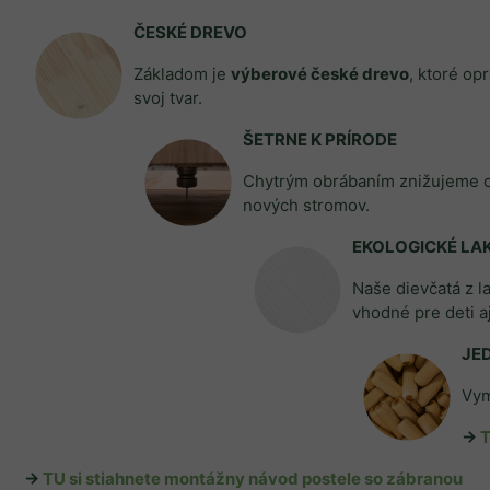
ČESKÉ DREVO
Základom je
výberové české drevo
, ktoré op
svoj tvar.
ŠETRNE K PRÍRODE
Chytrým obrábaním znižujeme 
nových stromov.
EKOLOGICKÉ LA
Naše dievčatá z l
vhodné pre deti aj
JE
Vym
→
T
→
TU si stiahnete montážny návod postele so zábranou