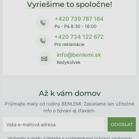
Vyriešime to spoločne!
+420 739 787 164
Po - Pá 8:30 - 16:00
+420 734 122 672
Pro reklamácie
info@benlemi.sk
Kedykoľvek
Až k vám domov
Prijímajte maily od rodiny BENLEMI. Zasielame len užitočné
info o bývaní aj zľavách.
ODOSLAT
Vložením e-mailu súhlasíte s
podmienkami ochrany osobných