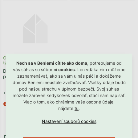
Odosielame počas 1 - 3
týždňov
Nech sa v Benlemi cítite ako doma
, potrebujeme od
vás súhlas so súbormi
cookies
. Len vďaka nim môžeme
Detská penová puzzle
zaznamenávať, ako sa vám u nás páči a dokážeme
podlaha MEDVEDÍK
domov Benlemi neustále zveľaďovať. Všetky údaje budú
pod našou strechu v úplnom bezpečí. Svoj súhlas
+ ďalšie
môžete zároveň kedykoľvek odvolať, stačí nám napísať.
Viac o tom, ako chránime vaše osobné údaje,
€72,90
nájdete
tu
.
Potrebné príslušenstvo, ktoré