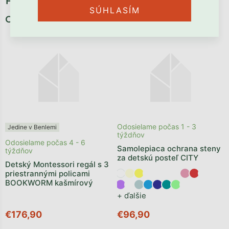
SÚHLASÍM
oceníte:
Odosielame počas 1 - 3
Jedine v Benlemi
týždňov
Odosielame počas 4 - 6
Samolepiaca ochrana steny
týždňov
za detskú posteľ CITY
Detský Montessori regál s 3
priestrannými policami
BOOKWORM kašmírový
+ ďalšie
€176,90
€96,90