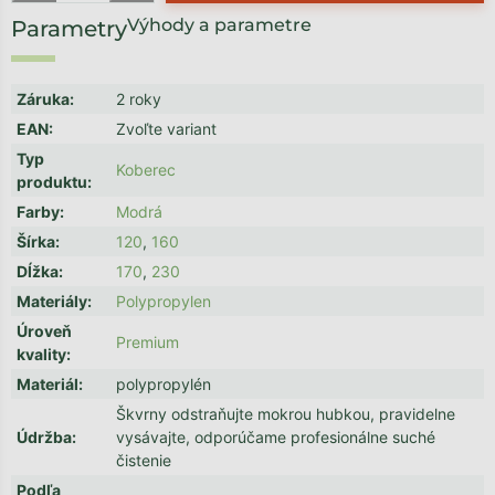
Výhody a parametre
Záruka
:
2 roky
EAN
:
Zvoľte variant
Typ
Koberec
produktu
:
Farby
:
Modrá
Šírka
:
120
,
160
Dĺžka
:
170
,
230
Materiály
:
Polypropylen
Úroveň
Premium
kvality
:
Materiál
:
polypropylén
Škvrny odstraňujte mokrou hubkou, pravidelne
Údržba
:
vysávajte, odporúčame profesionálne suché
čistenie
Podľa