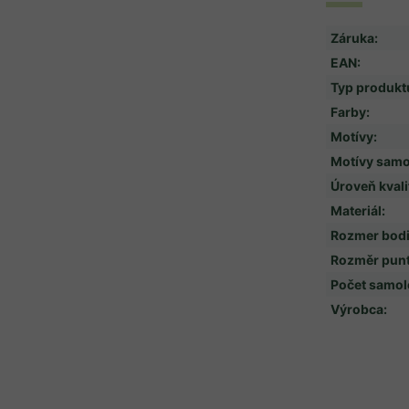
Záruka
:
EAN
:
Typ produkt
Farby
:
Motívy
:
Motívy samo
Úroveň kvali
Materiál
:
Rozmer bodi
Rozměr punt
Počet samole
Výrobca
: