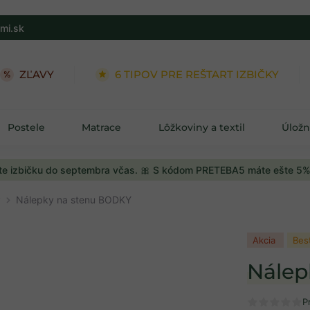
mi.sk
ZĽAVY
6 TIPOV PRE REŠTART IZBIČKY
Postele
Matrace
Lôžkoviny a textil
Úložn
e izbičku do septembra včas. 🎀 S kódom PRETEBA5 máte ešte 5%
y
Nálepky na stenu BODKY
Akcia
Bes
Nálep
P