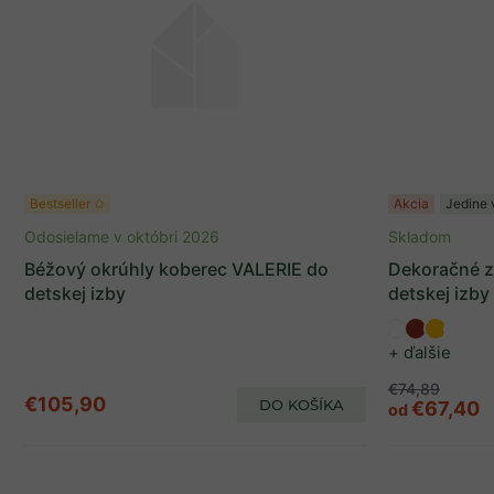
Bestseller ✩
Akcia
Jedine 
Odosielame v októbri 2026
Skladom
Béžový okrúhly koberec VALERIE do
Dekoračné 
detskej izby
detskej izby
+ ďalšie
€74,89
€105,90
DO KOŠÍKA
€67,40
od