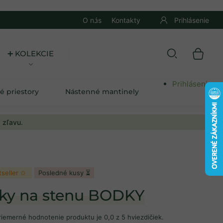
O nás
Kontakty
Prihlásenie
➕ KOLEKCIE
Prihlásenie
é priestory
Nástenné mantinely
 zľavu.
tseller ✩
Posledné kusy ⏳
ky na stenu BODKY
riemerné hodnotenie produktu je 0,0 z 5 hviezdičiek.