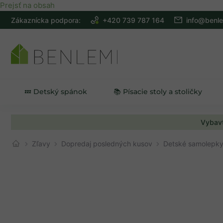
Prejsť na obsah
Zákaznícka podpora:
+420 739 787 164
info@benle
💤 Detský spánok
📚 Písacie stoly a stoličky
Vybavt
Zľavy
Dopredaj posledných kusov
Detské samolepk