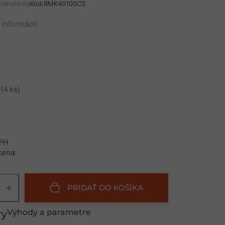
odnotenia
Kód:
RMK4010SCS
 informácií
u
m
(4 ks)
DPH
cena:
+
PRIDAŤ DO KOŠÍKA
Výhody a parametre