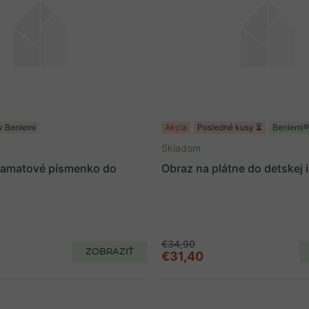
v Benlemi
Akcia
Posledné kusy ⏳
Benlemi®
Skladom
zamatové písmenko do
Obraz na plátne do detskej 
€34,90
ZOBRAZIŤ
€31,40