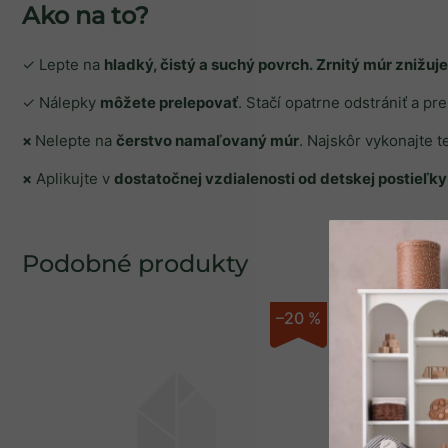
Ako na to?
✓
Lepte na
hladký, čistý a suchý povrch. Zrnitý múr znižuj
✓ Nálepky
môžete prelepovať
. Stačí opatrne odstrániť a pre
×
Nelepte na
čerstvo namaľovaný múr
. Najskôr vykonajte 
×
Aplikujte v
dostatočnej vzdialenosti od detskej postieľky
SPÄŤ DO OBCHO
–20 %