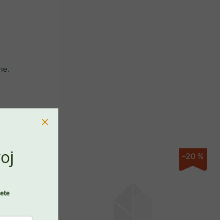
ne.
PREJSŤ DO KOŠÍKA
oj
–40 %
–20 %
cete