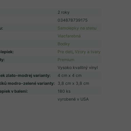
2 roky
034878739175
u
:
Samolepky na stenu
Viacfarebná
Bodky
lepiek
:
Pre deti
,
Vzory a tvary
ty
:
Premium
Vysoko kvalitný vinyl
ek zlato-modrej varianty
:
4 cm x 4 cm
íků modro-zelené varianty
:
3,8 cm x 3,8 cm
piek v balení
:
180 ks
vyrobené v USA