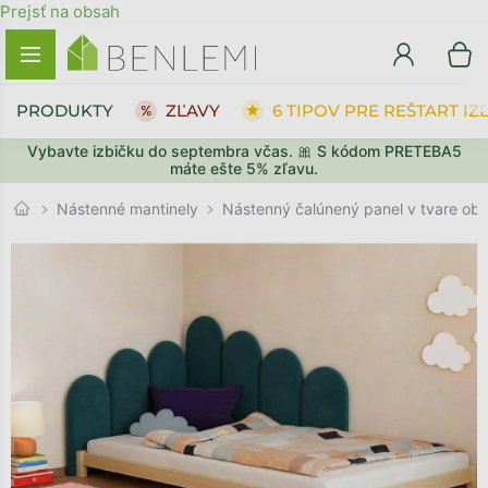
Prejsť na obsah
PRODUKTY
ZĽAVY
6 TIPOV PRE REŠTART IZ
Vybavte izbičku do septembra včas. 🎀 S kódom PRETEBA5
SPÄŤ DO OBCHODU
SPÄŤ DO OBCHODU
PREJSŤ DO KOŠÍKA
PREJSŤ DO KOŠÍKA
máte ešte 5% zľavu.
Nástenné mantinely
Nástenný čalúnený panel v tvare ob