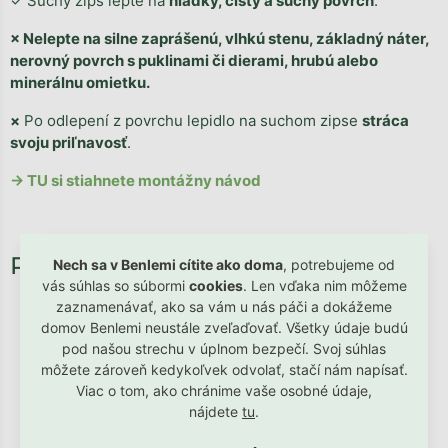
✓ Suchý zips lepte na
hladký, čistý a suchý povrch
.
× Nelepte na silne zaprášenú, vlhkú stenu, základný náter,
nerovný povrch s puklinami či dierami, hrubú alebo
minerálnu omietku.
×
Po odlepení z povrchu lepidlo na suchom zipse
stráca
svoju priľnavosť
.
→ TU si stiahnete montážny návod
Nech sa v Benlemi cítite ako doma
, potrebujeme od
vás súhlas so súbormi
cookies
. Len vďaka nim môžeme
zaznamenávať, ako sa vám u nás páči a dokážeme
domov Benlemi neustále zveľaďovať. Všetky údaje budú
pod našou strechu v úplnom bezpečí. Svoj súhlas
môžete zároveň kedykoľvek odvolať, stačí nám napísať.
Viac o tom, ako chránime vaše osobné údaje,
nájdete
tu
.