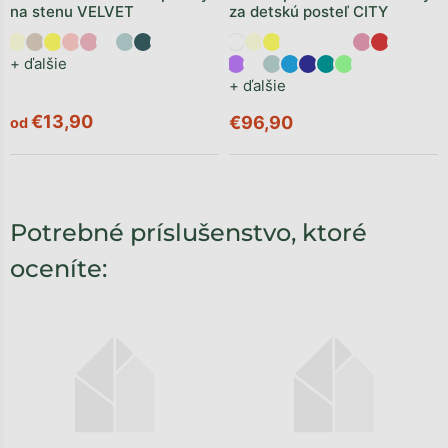
na stenu VELVET
za detskú posteľ CITY
+ ďalšie
+ ďalšie
€13,90
€96,90
od
Potrebné príslušenstvo, ktoré
oceníte: