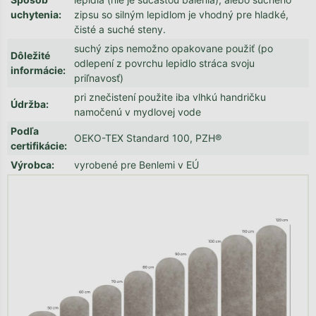
uchytenia
:
zipsu so silným lepidlom je vhodný pre hladké,
čisté a suché steny.
suchý zips nemožno opakovane použiť (po
Dôležité
odlepení z povrchu lepidlo stráca svoju
informácie
:
priľnavosť)
pri znečistení použite iba vlhkú handričku
Údržba
:
namočenú v mydlovej vode
Podľa
OEKO-TEX Standard 100, PZH®
certifikácie
:
Výrobca
:
vyrobené pre Benlemi v EÚ