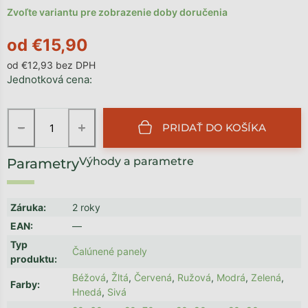
Zvoľte variantu pre zobrazenie doby doručenia
od
€15,90
od
€12,93
bez DPH
Jednotková cena:
−
+
PRIDAŤ DO KOŠÍKA
Výhody a parametre
Záruka
:
2 roky
EAN
:
—
Typ
Čalúnené panely
produktu
:
Béžová
,
Žltá
,
Červená
,
Ružová
,
Modrá
,
Zelená
,
Farby
:
Hnedá
,
Sivá