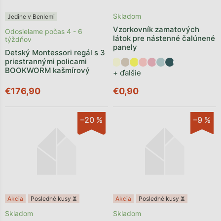
Skladom
Jedine v Benlemi
Vzorkovník zamatových
Odosielame počas 4 - 6
látok pre nástenné čalúnené
týždňov
panely
Detský Montessori regál s 3
priestrannými policami
BOOKWORM kašmírový
+ ďalšie
€176,90
€0,90
–20 %
–9 %
Akcia
Posledné kusy ⏳
Akcia
Posledné kusy ⏳
Skladom
Skladom