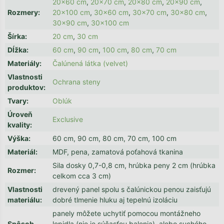
20x60 cm
,
20x70 cm
,
20x80 cm
,
20x90 cm
,
Rozmery
:
20x100 cm
,
30x60 cm
,
30x70 cm
,
30x80 cm
,
30x90 cm
,
30x100 cm
Šírka
:
20 cm
,
30 cm
Dĺžka
:
60 cm
,
90 cm
,
100 cm
,
80 cm
,
70 cm
Materiály
:
Čalúnená látka (velvet)
Vlastnosti
Ochrana steny
produktov
:
Tvary
:
Oblúk
Úroveň
Exclusive
kvality
:
Výška
:
60 cm, 90 cm, 80 cm, 70 cm, 100 cm
Materiál
:
MDF, pena, zamatová poťahová tkanina
Sila dosky 0,7-0,8 cm, hrúbka peny 2 cm (hrúbka
Rozmer
:
celkom cca 3 cm)
Vlastnosti
drevený panel spolu s čalúnickou penou zaisťujú
materiálu
:
dobré tlmenie hluku aj tepelnú izoláciu
panely môžete uchytiť pomocou montážneho
Spôsob
lepidla (nie je súčasťou balenia), alebo suchého