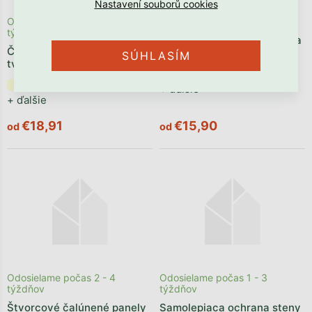
Odosielame počas 2 - 4
Skladom
týždňov
Zaoblený čalúnený panel za
Čalúnený panel na stenu v
stenu VELVET
SÚHLASÍM
tvare plotku VELVET
+ ďalšie
+ ďalšie
€18,91
€15,90
od
od
Odosielame počas 2 - 4
Odosielame počas 1 - 3
týždňov
týždňov
Štvorcové čalúnené panely
Samolepiaca ochrana steny