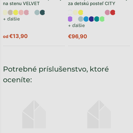
na stenu VELVET
za detskú posteľ CITY
+ ďalšie
+ ďalšie
€13,90
€96,90
od
Potrebné príslušenstvo, ktoré
oceníte: