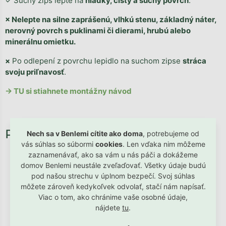
✓ Suchý zips lepte na
hladký, čistý a suchý povrch
.
× Nelepte na silne zaprášenú, vlhkú stenu, základný náter,
nerovný povrch s puklinami či dierami, hrubú alebo
minerálnu omietku.
×
Po odlepení z povrchu lepidlo na suchom zipse
stráca
svoju priľnavosť
.
→ TU si stiahnete montážny návod
Nech sa v Benlemi cítite ako doma
, potrebujeme od
vás súhlas so súbormi
cookies
. Len vďaka nim môžeme
zaznamenávať, ako sa vám u nás páči a dokážeme
domov Benlemi neustále zveľaďovať. Všetky údaje budú
pod našou strechu v úplnom bezpečí. Svoj súhlas
môžete zároveň kedykoľvek odvolať, stačí nám napísať.
Viac o tom, ako chránime vaše osobné údaje,
nájdete
tu
.