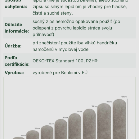
uchytenia
:
zipsu so silným lepidlom je vhodný pre hladké,
čisté a suché steny.
suchý zips nemožno opakovane použiť (po
Dôležité
odlepení z povrchu lepidlo stráca svoju
informácie
:
priľnavosť)
pri znečistení použite iba vlhkú handričku
Údržba
:
namočenú v mydlovej vode
Podľa
OEKO-TEX Standard 100, PZH®
certifikácie
:
Výrobca
:
vyrobené pre Benlemi v EÚ