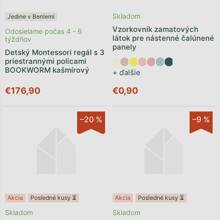
Skladom
Jedine v Benlemi
Vzorkovník zamatových
Odosielame počas 4 - 6
látok pre nástenné čalúnené
týždňov
panely
Detský Montessori regál s 3
priestrannými policami
BOOKWORM kašmírový
+ ďalšie
€176,90
€0,90
–20 %
–9 %
Akcia
Posledné kusy ⏳
Akcia
Posledné kusy ⏳
Skladom
Skladom