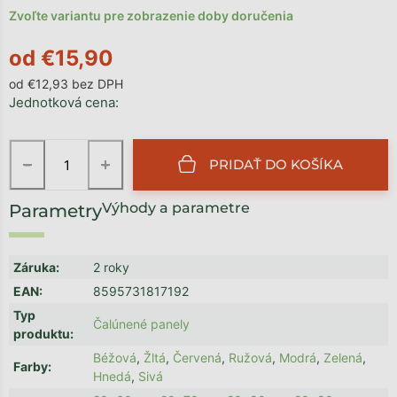
Zvoľte variantu pre zobrazenie doby doručenia
od
€15,90
od
€12,93
bez DPH
Jednotková cena:
−
+
PRIDAŤ DO KOŠÍKA
Výhody a parametre
Záruka
:
2 roky
EAN
:
8595731817192
Typ
Čalúnené panely
produktu
:
Béžová
,
Žltá
,
Červená
,
Ružová
,
Modrá
,
Zelená
,
Farby
:
Hnedá
,
Sivá