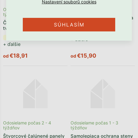
Odosielame počas 2 - 4
Skladom
týždňov
Zaoblený čalúnený panel za
Čalúnený panel na stenu v
stenu VELVET
SÚHLASÍM
tvare plotku VELVET
+ ďalšie
+ ďalšie
€18,91
€15,90
od
od
Odosielame počas 2 - 4
Odosielame počas 1 - 3
týždňov
týždňov
Štvorcové čalúnené panely
Samolepiaca ochrana steny