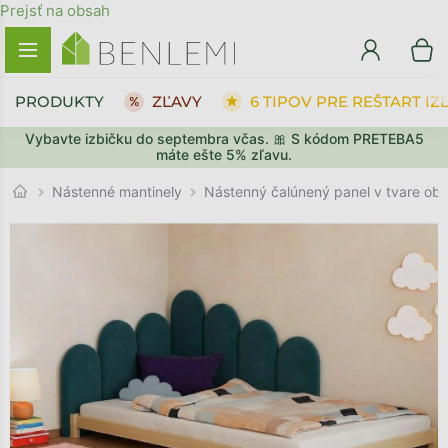
Prejsť na obsah
PRODUKTY
ZĽAVY
6 TIPOV PRE REŠTART IZ
Vybavte izbičku do septembra včas. 🎀 S kódom PRETEBA5
SPÄŤ DO OBCHODU
SPÄŤ DO OBCHODU
PREJSŤ DO KOŠÍKA
PREJSŤ DO KOŠÍKA
máte ešte 5% zľavu.
Nástenné mantinely
Nástenný čalúnený panel v tvare ob