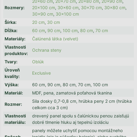
20x60 cm
,
20x70 cm
,
20x80 cm
,
20x90 cm
,
Rozmery
:
20x100 cm
,
30x60 cm
,
30x70 cm
,
30x80 cm
,
30x90 cm
,
30x100 cm
Šírka
:
20 cm
,
30 cm
Dĺžka
:
60 cm
,
90 cm
,
100 cm
,
80 cm
,
70 cm
Materiály
:
Čalúnená látka (velvet)
Vlastnosti
Ochrana steny
produktov
:
Tvary
:
Oblúk
Úroveň
Exclusive
kvality
:
Výška
:
60 cm, 90 cm, 80 cm, 70 cm, 100 cm
Materiál
:
MDF, pena, zamatová poťahová tkanina
Sila dosky 0,7-0,8 cm, hrúbka peny 2 cm (hrúbka
Rozmer
:
celkom cca 3 cm)
Vlastnosti
drevený panel spolu s čalúnickou penou zaisťujú
materiálu
:
dobré tlmenie hluku aj tepelnú izoláciu
panely môžete uchytiť pomocou montážneho
Spôsob
lepidla (nie je súčasťou balenia), alebo suchého