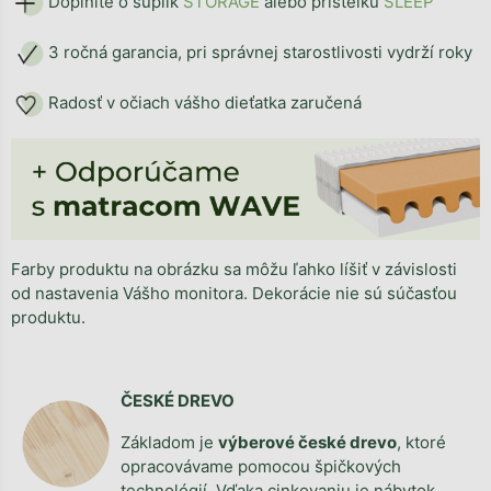
Doplníte o šuplík
STORAG
E
alebo prístelku
SLEEP
3 ročná garancia, pri správnej starostlivosti vydrží roky
Radosť v očiach vášho dieťatka zaručená
Farby produktu na obrázku sa môžu ľahko líšiť v závislosti
od nastavenia Vášho monitora. Dekorácie nie sú súčasťou
produktu.
ČESKÉ DREVO
Základom je
výberové české drevo
, ktoré
opracovávame pomocou špičkových
technológií. Vďaka cinkovaniu je nábytok