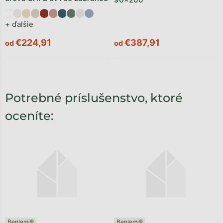
+ ďalšie
€224,91
€387,91
od
od
Potrebné príslušenstvo, ktoré
oceníte:
Benlemi®
Benlemi®