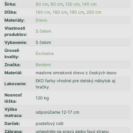
Šírka
:
80 cm
,
90 cm
,
120 cm
,
140 cm
Dĺžka
:
160 cm
,
180 cm
,
190 cm
,
200 cm
Materiály
:
Drevo
Vlastnosti
S čelom
produktov
:
Vybavenie
:
S čelom
Úroveň
Exclusive
kvality
:
Značka
:
Benlemi
Materiál
:
masívne smrekové drevo z českých lesov
EKO farby vhodné pre detský nábytok aj
Lakovanie
:
hračky
Nosnosť
120 kg
lôžka
:
Výška
odporúčame 12-17 cm
matraca
:
Darček
:
posteľový rošt
Zábrana
:
umiestnite na pravú alebo ľavú stranu