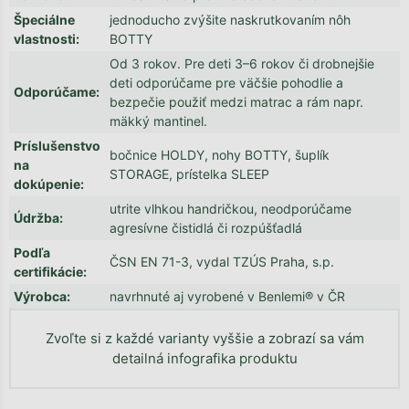
Špeciálne
jednoducho zvýšite naskrutkovaním nôh
vlastnosti
:
BOTTY
Od 3 rokov. Pre deti 3–6 rokov či drobnejšie
deti odporúčame pre väčšie pohodlie a
Odporúčame
:
bezpečie použiť medzi matrac a rám napr.
mäkký mantinel.
Príslušenstvo
bočnice HOLDY, nohy BOTTY, šuplík
na
STORAGE, prístelka SLEEP
dokúpenie
:
utrite vlhkou handričkou, neodporúčame
Údržba
:
agresívne čistidlá či rozpúšťadlá
Podľa
ČSN EN 71-3, vydal TZÚS Praha, s.p.
certifikácie
:
Výrobca
:
navrhnuté aj vyrobené v Benlemi® v ČR
Zvoľte si z každé varianty vyššie a zobrazí sa vám
detailná infografika produktu