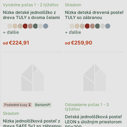
Vyrobíme počas 1 - 2 týždňov
Skladom
Nízke detské jednolôžko z
Nízka detská drevená posteľ
dreva TULY s dvoma čelami
TULY so zábranou
+ ďalšie
+ ďalšie
€224,91
€259,90
od
od
Odosielame počas 1 - 3
Posledné kusy ⏳
Benlemi®
týždňov
Skladom
Detská jednolôžková posteľ
Nízka jednolôžková posteľ z
LEON s úložným priestorom
dreva SAFE 5v1 so zábranou
90x200