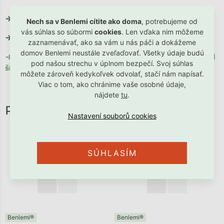
→
TU si stiahnete montážny návod postele
Nech sa v Benlemi cítite ako doma
, potrebujeme od
vás súhlas so súbormi
cookies
. Len vďaka nim môžeme
→
TU si stiahnete montážny návod postele so zábranou
zaznamenávať, ako sa vám u nás páči a dokážeme
domov Benlemi neustále zveľaďovať. Všetky údaje budú
→
TU si stiahnete montážny návod výstuhy pri variante od
pod našou strechu v úplnom bezpečí. Svoj súhlas
šírky 120 cm
môžete zároveň kedykoľvek odvolať, stačí nám napísať.
Viac o tom, ako chránime vaše osobné údaje,
nájdete
tu
.
SÚHLASÍM
Benlemi®
Benlemi®