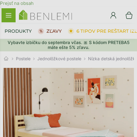
Prejsť na obsah
PRODUKTY
ZĽAVY
6 TIPOV PRE REŠTART IZ
Vybavte izbičku do septembra včas. 🎀 S kódom PRETEBA5
SPÄŤ DO OBCHODU
PREJSŤ DO KOŠÍKA
máte ešte 5% zľavu.
Jednolôžkové postele
Postele
Nízka detská jednolôžk