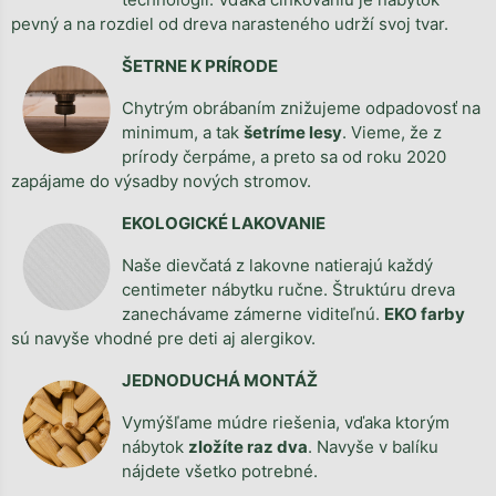
pevný a na rozdiel od dreva narasteného udrží svoj tvar.
ŠETRNE K PRÍRODE
Chytrým obrábaním znižujeme odpadovosť na
minimum, a tak
šetríme lesy
. Vieme, že z
prírody čerpáme, a preto sa od roku 2020
zapájame do výsadby nových stromov.
EKOLOGICKÉ LAKOVANIE
Naše dievčatá z lakovne natierajú každý
centimeter nábytku ručne. Štruktúru dreva
zanechávame zámerne viditeľnú.
EKO farby
sú navyše vhodné pre deti aj alergikov.
JEDNODUCHÁ MONTÁŽ
Vymýšľame múdre riešenia, vďaka ktorým
nábytok
zložíte raz dva
. Navyše v balíku
nájdete všetko potrebné.