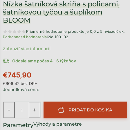
Nízka šatníková skriňa s policami,
šatníkovou tyčou a šuplíkom
BLOOM
Priemerné hodnotenie produktu je 0,0 z 5 hviezdičiek.
Podrobnosti hodnotenia
Kód:
100.102
Zobraziť viac informácií
Odosielame počas 4 - 6 týždňov
€745,90
€606,42 bez DPH
Jednotková cena:
−
+
PRIDAŤ DO KOŠÍKA
Výhody a parametre