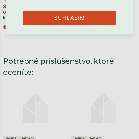
Šatníková skriňa s
Detská šatníková skriňa so
otvoreným regálom BASIC
šuplíkom, tyčami a policami
kašmírová
SÚHLASÍM
VINTAGE kašmírová
€920,90
€1 117,90
Potrebné príslušenstvo, ktoré
oceníte:
Jedine v Benlemi
Jedine v Benlemi