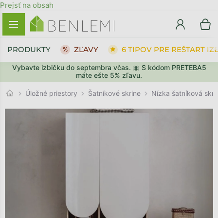
Prejsť na obsah
PRODUKTY
ZĽAVY
6 TIPOV PRE REŠTART IZ
Vybavte izbičku do septembra včas. 🎀 S kódom PRETEBA5
SPÄŤ DO OBCHODU
SPÄŤ DO OBCHODU
PREJSŤ DO KOŠÍKA
PREJSŤ DO KOŠÍKA
máte ešte 5% zľavu.
Šatníkové skrine
Úložné priestory
Nízka šatníková skr