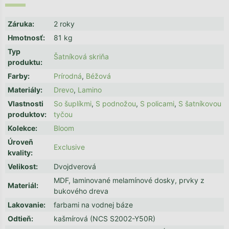
Záruka
:
2 roky
Hmotnosť
:
81 kg
Typ
Šatníková skriňa
produktu
:
Farby
:
Prírodná
,
Béžová
Materiály
:
Drevo
,
Lamino
Vlastnosti
So šuplíkmi
,
S podnožou
,
S policami
,
S šatníkovou
produktov
:
tyčou
Kolekce
:
Bloom
Úroveň
Exclusive
kvality
:
Velikost
:
Dvojdverová
MDF, laminované melamínové dosky, prvky z
Materiál
:
bukového dreva
Lakovanie
:
farbami na vodnej báze
Odtieň
:
kašmírová (NCS S2002-Y50R)