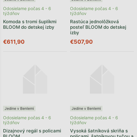
Odosielame počas 4 - 6
Odosielame počas 4 - 6
týždňov
týždňov
Komoda s tromi šuplíkmi
Rastúca jednolôžková
BLOOM do detskej izby
posteľ BLOOM do detskej
izby
€611,90
€507,90
Jedine v Benlemi
Jedine v Benlemi
Odosielame počas 4 - 6
Odosielame počas 4 - 6
týždňov
týždňov
Dizajnový regál s policami
Vysoká šatníková skriňa s
BLOOM
policami, šatníkovou tyčou a