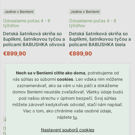
Jedine v Benlemi
Jedine v Benlemi
Odosielame počas 4 - 6
Odosielame počas 4 - 6
týždňov
týždňov
Detská šatníková skriňa so
Detská šatníková skriňa so
šuplíkmi, šatníkovou tyčou a
šuplíkmi, šatníkovou tyčou a
policami BABUSHKA olivová
policami BABUSHKA biela
€899,90
€899,90
Nech sa v Benlemi cítite ako doma
, potrebujeme od
vás súhlas so súbormi
cookies
. Len vďaka nim môžeme
zaznamenávať, ako sa vám u nás páči a dokážeme
domov Benlemi neustále zveľaďovať. Všetky údaje budú
pod našou strechu v úplnom bezpečí. Svoj súhlas
môžete zároveň kedykoľvek odvolať, stačí nám napísať.
Viac o tom, ako chránime vaše osobné údaje,
nájdete
tu
.
Jedine v Benlemi
Jedine v Benlemi
Odosielame počas 4 - 6
Odosielame počas 4 - 6
týždňov
týždňov