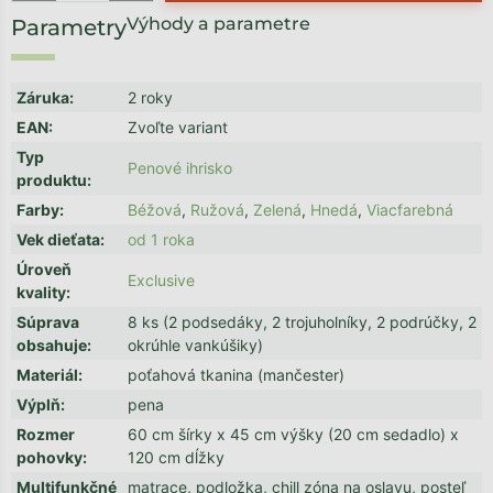
Výhody a parametre
Záruka
:
2 roky
EAN
:
Zvoľte variant
Typ
Penové ihrisko
produktu
:
Farby
:
Béžová
,
Ružová
,
Zelená
,
Hnedá
,
Viacfarebná
Vek dieťata
:
od 1 roka
Úroveň
Exclusive
kvality
:
Súprava
8 ks (2 podsedáky, 2 trojuholníky, 2 podrúčky, 2
obsahuje
:
okrúhle vankúšiky)
Materiál
:
poťahová tkanina (mančester)
Výplň
:
pena
Rozmer
60 cm šírky x 45 cm výšky (20 cm sedadlo) x
pohovky
:
120 cm dĺžky
Multifunkčné
matrace, podložka, chill zóna na oslavu, posteľ