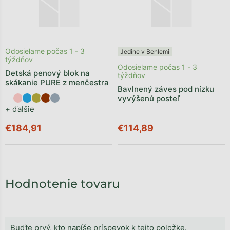
Odosielame počas 1 - 3
Jedine v Benlemi
týždňov
Odosielame počas 1 - 3
Detská penový blok na
týždňov
skákanie PURE z menčestra
Bavlnený záves pod nízku
vyvýšenú posteľ
+ ďalšie
€184,91
€114,89
Hodnotenie tovaru
Buďte prvý, kto napíše príspevok k tejto položke.