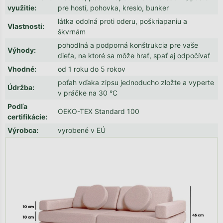
využitie
:
pre hostí, pohovka, kreslo, bunker
látka odolná proti oderu, poškriapaniu a
Vlastnosti
:
škvrnám
pohodlná a podporná konštrukcia pre vaše
Výhody
:
dieťa, na ktoré sa môže hrať, spať aj odpočívať
Vhodné
:
od 1 roku do 5 rokov
poťah vďaka zipsu jednoducho zložte a vyperte
Údržba
:
v práčke na 30 °C
Podľa
OEKO-TEX Standard 100
certifikácie
:
Výrobca
:
vyrobené v EÚ