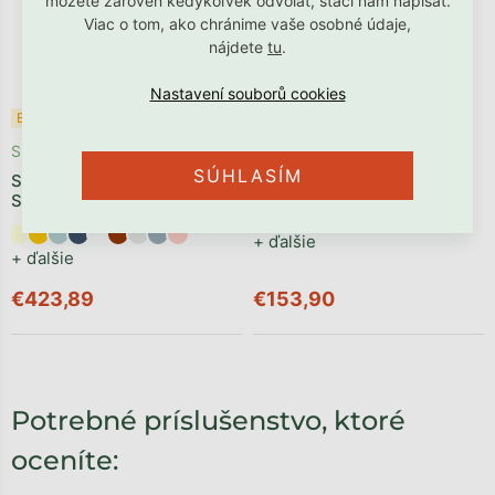
môžete zároveň kedykoľvek odvolať, stačí nám napísať.
Viac o tom, ako chránime vaše osobné údaje,
nájdete
tu
.
Odosielame počas 1 - 3
Bestseller ✩
týždňov
Skladom
Rozkladacie penové kreslo
SÚHLASÍM
Skladací penový bunker
LUMI z bouclé
SOFA MINI
+ ďalšie
+ ďalšie
€423,89
€153,90
Potrebné príslušenstvo, ktoré
oceníte: