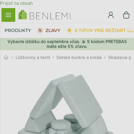
Prejsť na obsah
PRODUKTY
ZĽAVY
6 TIPOV PRE REŠTART IZ
Vybavte izbičku do septembra včas. 🎀 S kódom PRETEBA5
SPÄŤ DO OBCHODU
SPÄŤ DO OBCHODU
PREJSŤ DO KOŠÍKA
PREJSŤ DO KOŠÍKA
máte ešte 5% zľavu.
Detské bunkre a kreslá
Lôžkoviny a textil
Skladacia p