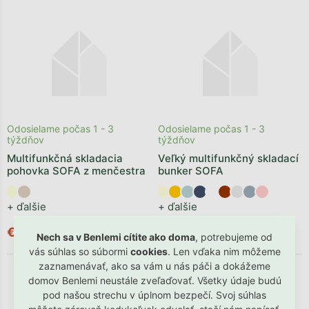
Odosielame počas 1 - 3
Odosielame počas 1 - 3
týždňov
týždňov
Multifunkčná skladacia
Veľký multifunkčný skladací
pohovka SOFA z menčestra
bunker SOFA
+ ďalšie
+ ďalšie
€555,90
€599,90
Nech sa v Benlemi cítite ako doma
, potrebujeme od
vás súhlas so súbormi
cookies
. Len vďaka nim môžeme
zaznamenávať, ako sa vám u nás páči a dokážeme
domov Benlemi neustále zveľaďovať. Všetky údaje budú
pod našou strechu v úplnom bezpečí. Svoj súhlas