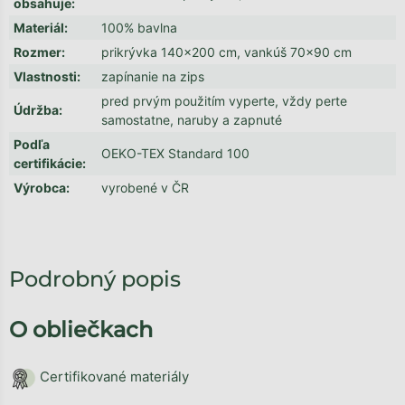
obsahuje
:
Materiál
:
100% bavlna
Rozmer
:
prikrývka 140x200 cm, vankúš 70x90 cm
Vlastnosti
:
zapínanie na zips
pred prvým použitím vyperte, vždy perte
Údržba
:
samostatne, naruby a zapnuté
Podľa
OEKO-TEX Standard 100
certifikácie
:
Výrobca
:
vyrobené v ČR
Podrobný popis
O obliečkach
Certifikované materiály