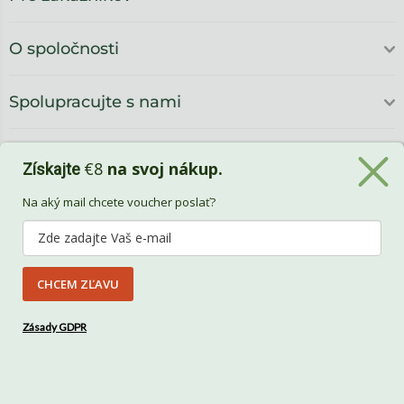
O spoločnosti
Spolupracujte s nami
€8
na svoj nákup.
Získajte
Na aký mail chcete voucher poslať?
CHCEM ZĽAVU
Benlemi
Zásady GDPR
Vytvorili
Benlemi &
Shoptet