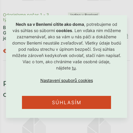
Odosielame počas 1 - 3
Jedine v Benlemi
týždňov
Odosielame počas 1 - 3
Nech sa v Benlemi cítite ako doma
, potrebujeme od
Bavlnené obliečky
týždňov
vás súhlas so súbormi
cookies
. Len vďaka nim môžeme
GEOMETRIA - SIVÁ na
Mušelínové obliečky HNEDÉ
zaznamenávať, ako sa vám u nás páči a dokážeme
jednolôžko
na jednolôžko
domov Benlemi neustále zveľaďovať. Všetky údaje budú
pod našou strechu v úplnom bezpečí. Svoj súhlas
€30,90
€118,90
môžete zároveň kedykoľvek odvolať, stačí nám napísať.
Viac o tom, ako chránime vaše osobné údaje,
nájdete
tu
.
Potrebné príslušenstvo, ktoré
oceníte:
SÚHLASÍM