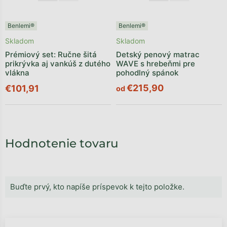
Benlemi®
Benlemi®
Skladom
Skladom
Prémiový set: Ručne šitá
Detský penový matrac
prikrývka aj vankúš z dutého
WAVE s hrebeňmi pre
vlákna
pohodlný spánok
€215,90
€101,91
od
Hodnotenie tovaru
Buďte prvý, kto napíše príspevok k tejto položke.