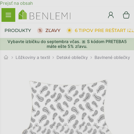
Prejsť na obsah
PRODUKTY
ZĽAVY
6 TIPOV PRE REŠTART IZ
Vybavte izbičku do septembra včas. 🎀 S kódom PRETEBA5
SPÄŤ DO OBCHODU
SPÄŤ DO OBCHODU
PREJSŤ DO KOŠÍKA
PREJSŤ DO KOŠÍKA
máte ešte 5% zľavu.
Detské obliečky
Lôžkoviny a textil
Bavlnené obliečky 