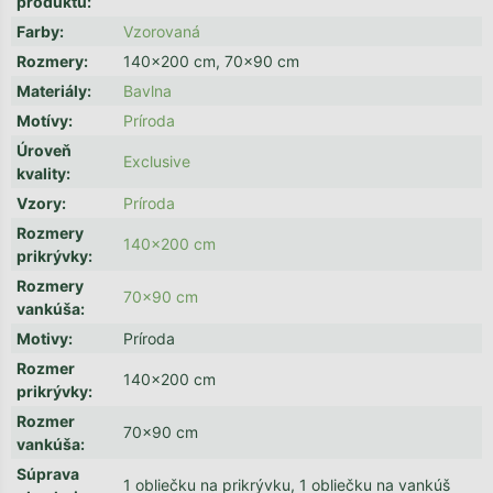
produktu
:
Farby
:
Vzorovaná
Rozmery
:
140x200 cm, 70x90 cm
Materiály
:
Bavlna
Motívy
:
Príroda
Úroveň
Exclusive
kvality
:
Vzory
:
Príroda
Rozmery
140x200 cm
prikrývky
:
Rozmery
70x90 cm
vankúša
:
Motivy
:
Príroda
Rozmer
140x200 cm
prikrývky
:
Rozmer
70x90 cm
vankúša
:
Súprava
1 obliečku na prikrývku, 1 obliečku na vankúš