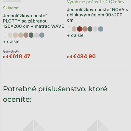
Vyrobíme počas 1 - 2 týždňov
Skladom
Jednolôžková posteľ NOVA s
oblúkovým čelom 90x200
Jednolôžková posteľ
cm
PLOTTY so zábranou
120x200 cm + matrac WAVE
+ ďalšie
+ ďalšie
€670,81
€618,47
€484,90
od
od
Potrebné príslušenstvo, ktoré
oceníte: