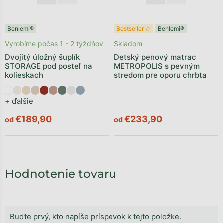
Benlemi®
Bestseller ✩
Benlemi®
Vyrobíme počas 1 - 2 týždňov
Skladom
Dvojitý úložný šuplík
Detský penový matrac
STORAGE pod posteľ na
METROPOLIS s pevným
kolieskach
stredom pre oporu chrbta
+ ďalšie
€189,90
€233,90
od
od
Hodnotenie tovaru
Buďte prvý, kto napíše príspevok k tejto položke.