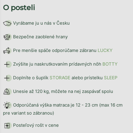
O posteli
Vyrábame ju u nás v Česku
Bezpečne zaoblené hrany
Pre menšie spáče odporúčame zábranu
LUCKY
Zvýšite ju naskrutkovaním prídavných nôh
BOTTY
Doplníte o šuplík
STORAG
E
alebo prístelku
SLEEP
Unesie až 120 kg, môžete na nej zaspávať spolu
Odporúčaná výška matraca je 12 - 23 cm (max 16 cm
pre variant so zábranou)
Posteľový rošt v cene