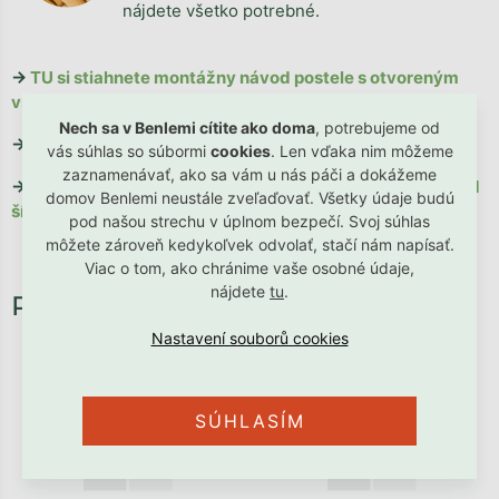
nájdete všetko potrebné.
→
TU si stiahnete montážny návod postele s otvoreným
vstupom;
Nech sa v Benlemi cítite ako doma
, potrebujeme od
→
TU si stiahnete montážny návod postele so zábranou;
vás súhlas so súbormi
cookies
. Len vďaka nim môžeme
zaznamenávať, ako sa vám u nás páči a dokážeme
→
TU si stiahnete montážny návod výstuhy pri variante od
domov Benlemi neustále zveľaďovať. Všetky údaje budú
šírky 120 cm
pod našou strechu v úplnom bezpečí. Svoj súhlas
môžete zároveň kedykoľvek odvolať, stačí nám napísať.
Viac o tom, ako chránime vaše osobné údaje,
nájdete
tu
.
SÚHLASÍM