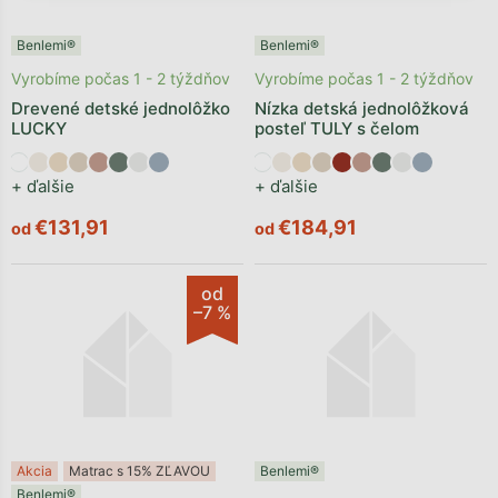
Benlemi®
Benlemi®
Vyrobíme počas 1 - 2 týždňov
Vyrobíme počas 1 - 2 týždňov
Drevené detské jednolôžko
Nízka detská jednolôžková
LUCKY
posteľ TULY s čelom
+ ďalšie
+ ďalšie
€131,91
€184,91
od
od
od
–7 %
Akcia
Matrac s 15% ZĽAVOU
Benlemi®
Benlemi®