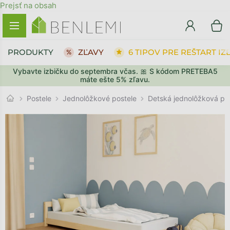
Prejsť na obsah
PRODUKTY
ZĽAVY
6 TIPOV PRE REŠTART IZ
Vybavte izbičku do septembra včas. 🎀 S kódom PRETEBA5
SPÄŤ DO OBCHODU
PREJSŤ DO KOŠÍKA
máte ešte 5% zľavu.
Jednolôžkové postele
Postele
Detská jednolôžková po