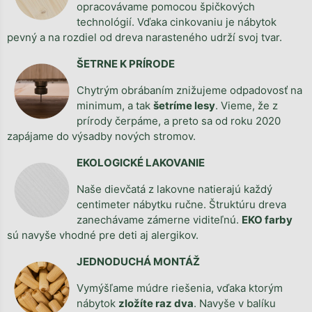
opracovávame pomocou špičkových
technológií. Vďaka cinkovaniu je nábytok
pevný a na rozdiel od dreva narasteného udrží svoj tvar.
ŠETRNE K PRÍRODE
Chytrým obrábaním znižujeme odpadovosť na
minimum, a tak
šetríme lesy
. Vieme, že z
prírody čerpáme, a preto sa od roku 2020
zapájame do výsadby nových stromov.
EKOLOGICKÉ LAKOVANIE
Naše dievčatá z lakovne natierajú každý
centimeter nábytku ručne. Štruktúru dreva
zanechávame zámerne viditeľnú.
EKO farby
sú navyše vhodné pre deti aj alergikov.
JEDNODUCHÁ MONTÁŽ
Vymýšľame múdre riešenia, vďaka ktorým
nábytok
zložíte raz dva
. Navyše v balíku