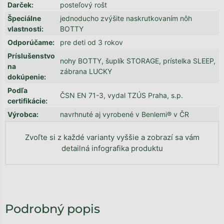
Darček
:
posteľový rošt
Špeciálne
jednoducho zvýšite naskrutkovaním nôh
vlastnosti
:
BOTTY
Odporúčame
:
pre deti od 3 rokov
Príslušenstvo
nohy BOTTY, šuplík STORAGE, prístelka SLEEP,
na
zábrana LUCKY
dokúpenie
:
Podľa
ČSN EN 71-3, vydal TZÚS Praha, s.p.
certifikácie
:
Výrobca
:
navrhnuté aj vyrobené v Benlemi® v ČR
Zvoľte si z každé varianty vyššie a zobrazí sa vám
detailná infografika produktu
Podrobný popis