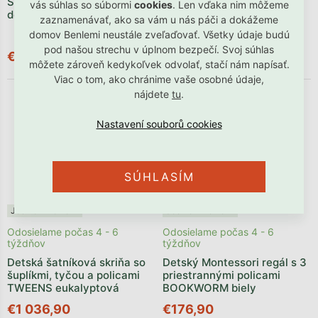
Šatníková skriňa CLASSIC
vás súhlas so súbormi
cookies
. Len vďaka nim môžeme
Biela detská šatníková
do detskej izby
zaznamenávať, ako sa vám u nás páči a dokážeme
skriňa VICTOR
domov Benlemi neustále zveľaďovať. Všetky údaje budú
€383,90
pod našou strechu v úplnom bezpečí. Svoj súhlas
€427,90
€345,51
môžete zároveň kedykoľvek odvolať, stačí nám napísať.
Viac o tom, ako chránime vaše osobné údaje,
nájdete
tu
.
SÚHLASÍM
Jedine v Benlemi
Jedine v Benlemi
Odosielame počas 4 - 6
Odosielame počas 4 - 6
týždňov
týždňov
Detská šatníková skriňa so
Detský Montessori regál s 3
šuplíkmi, tyčou a policami
priestrannými policami
TWEENS eukalyptová
BOOKWORM biely
€1 036,90
€176,90