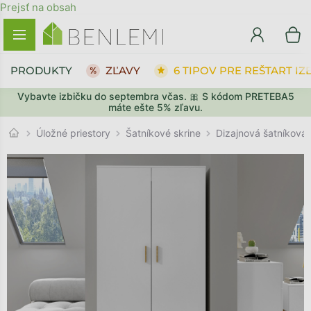
Prejsť na obsah
PRODUKTY
ZĽAVY
6 TIPOV PRE REŠTART IZ
Vybavte izbičku do septembra včas. 🎀 S kódom PRETEBA5
SPÄŤ DO OBCHODU
SPÄŤ DO OBCHODU
PREJSŤ DO KOŠÍKA
PREJSŤ DO KOŠÍKA
máte ešte 5% zľavu.
Šatníkové skrine
Úložné priestory
Dizajnová šatníková 