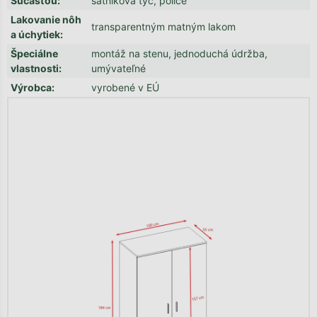
Súčasťou
:
šatníková tyč, police
Lakovanie nôh
transparentným matným lakom
a úchytiek
:
Špeciálne
montáž na stenu, jednoduchá údržba,
vlastnosti
:
umývateľné
Výrobca
:
vyrobené v EÚ