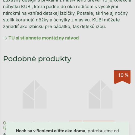
nábytku KUBI, ktorá padne do oka rodičom s vysokými
nárokmi na vzhľad detskej izbičky. Postele, skrine aj nočný
stolík korunujú nôžky a úchytky z masívu. KUBI môžete
zariadiť ako izbičku pre bábätko, tak detskú izbu.
→
TU si stiahnete montážny návod
–10 %
Odosielame počas 1 - 3
Akcia
Posledné kusy ⏳
týždňov
Nech sa v Benlemi cítite ako doma
, potrebujeme od
Skladom