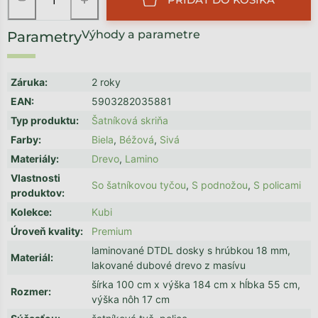
Výhody a parametre
Záruka
:
2 roky
EAN
:
5903282035881
Typ produktu
:
Šatníková skriňa
Farby
:
Biela
,
Béžová
,
Sivá
Materiály
:
Drevo
,
Lamino
Vlastnosti
So šatníkovou tyčou
,
S podnožou
,
S policami
produktov
:
Kolekce
:
Kubi
Úroveň kvality
:
Premium
laminované DTDL dosky s hrúbkou 18 mm,
Materiál
:
lakované dubové drevo z masívu
šírka 100 cm x výška 184 cm x hĺbka 55 cm,
Rozmer
:
výška nôh 17 cm