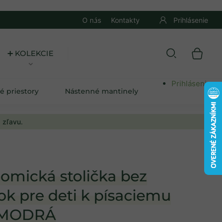
O nás
Kontakty
Prihlásenie
➕ KOLEKCIE
Prihlásenie
é priestory
Nástenné mantinely
 zľavu.
omická stolička bez
ok pre deti k písaciemu
u MODRÁ