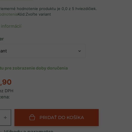
riemerné hodnotenie produktu je 0,0 z 5 hviezdičiek.
odnotenia
Kód:
Zvoľte variant
 informácií
er
ntu pre zobrazenie doby doručenia
,90
ez DPH
cena:
+
PRIDAŤ DO KOŠÍKA
Výhody a parametre