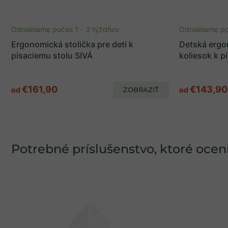
Odosielame počas 1 - 3 týždňov
Odosielame po
Ergonomická stolička pre deti k
Detská ergo
písaciemu stolu SIVÁ
koliesok k 
€161,90
€143,90
od
ZOBRAZIŤ
od
Potrebné príslušenstvo, ktoré ocení