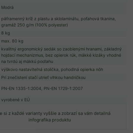
Modrá
päťramenný kríž z plastu a sklolaminátu, poťahová tkanina,
gramáž 250 g/m (100% polyester)
8 kg
max. 80 kg
kvalitný ergonomický sedák so zaoblenými hranami, základný
hojdací mechanizmus, bez opierok rúk, mäkké klzáky vhodné
na tvrdú aj mäkkú podlahu
výškovo nastaviteľná stolička, pohodlná opierka nôh
Pri znečistení stačí utrieť vlhkou handričkou
PN-EN 1335-1:2004, PN-EN 1729-1:2007
vyrobené v EÚ
e si z každé varianty vyššie a zobrazí sa vám detailná
infografika produktu