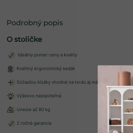
Podrobný popis
O stoličke
Ideálny pomer ceny a kvality
Kvalitný ergonomický sedák
SPÄŤ DO OBCHO
Súčasťou klzáky vhodné na tvrdú aj mäkkú podlahu
Výškovo nastaviteľná
Unesie až 80 kg
2 ročná garancia