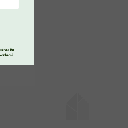
PREJSŤ DO KOŠÍKA
tu.
Odosielame počas 3 - 4
týždňov
užívať iba
Písací stôl MODEL so
ovinkami.
šuplíkom a skrinkou do
detskej izby
+ ďalšie
€351,90
od