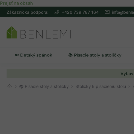
Prejsť na obsah
Zákaznícka podpora:
+420 739 787 164
info@benle
💤 Detský spánok
📚 Písacie stoly a stoličky
Vybavt
📚 Písacie stoly a stoličky
Stoličky k písaciemu stolu