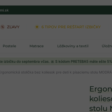
mi.sk
ZĽAVY
6 TIPOV PRE REŠTART IZBIČKY
Postele
Matrace
Lôžkoviny a textil
Úložn
e izbičku do septembra včas. 🎀 S kódom PRETEBA5 máte ešte 5%
Ergonomická stolička bez koliesok pre deti k písaciemu stolu MODRÁ
Ergon
kolies
stol