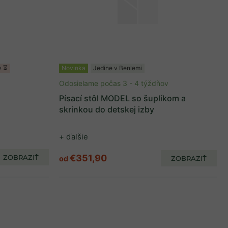
y ⏳
Novinka
Jedine v Benlemi
Odosielame počas 3 - 4 týždňov
Písací stôl MODEL so šuplíkom a
skrinkou do detskej izby
+ ďalšie
€351,90
ZOBRAZIŤ
od
ZOBRAZIŤ