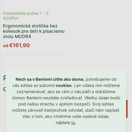
Odosielame počas 1 - 3
týždňov
Ergonomická stolička bez
koliesok pre deti k písaciemu
stolu MODRÁ
€161,90
od
Potrebné príslušenstvo, ktoré
Nech sa v Benlemi cítite ako doma
, potrebujeme od
vás súhlas so súbormi
cookies
. Len vďaka nim môžeme
oceníte:
zaznamenávať, ako sa vám u nás páči a dokážeme
domov Benlemi neustále zveľaďovať. Všetky údaje budú
pod našou strechu v úplnom bezpečí. Svoj súhlas
od
–10 %
môžete zároveň kedykoľvek odvolať, stačí nám napísať.
Viac o tom, ako chránime vaše osobné údaje,
nájdete
tu
.