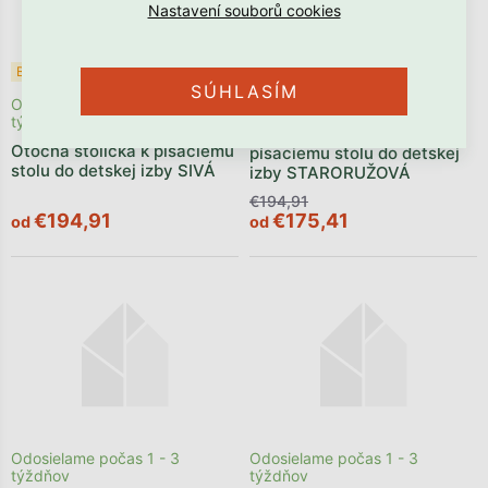
Bestseller ✩
Akcia
Bestseller ✩
SÚHLASÍM
Odosielame počas 1 - 3
Skladom
týždňov
Ergonomická stolička k
Otočná stolička k písaciemu
písaciemu stolu do detskej
stolu do detskej izby SIVÁ
izby STARORUŽOVÁ
€194,91
€194,91
€175,41
od
od
Odosielame počas 1 - 3
Odosielame počas 1 - 3
týždňov
týždňov