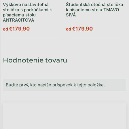
Výškovo nastaviteľná
Študentská otočná stolička
stolička s podrúčkami k
k písaciemu stolu TMAVO
písaciemu stolu
SIVÁ
ANTRACITOVA
€179,90
€179,90
od
od
Hodnotenie tovaru
Buďte prvý, kto napíše príspevok k tejto položke.