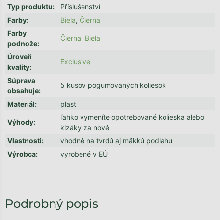
Typ produktu
:
Příslušenství
Farby
:
Biela
,
Čierna
Farby
Čierna
,
Biela
podnože
:
Úroveň
Exclusive
kvality
:
Súprava
5 kusov pogumovaných koliesok
obsahuje
:
Materiál
:
plast
ľahko vymeníte opotrebované kolieska alebo
Výhody
:
klzáky za nové
Vlastnosti
:
vhodné na tvrdú aj mäkkú podlahu
Výrobca
:
vyrobené v EÚ
Podrobný popis