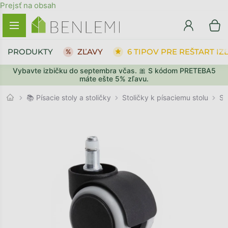
Prejsť na obsah
PRODUKTY
ZĽAVY
6 TIPOV PRE REŠTART IZ
Vybavte izbičku do septembra včas. 🎀 S kódom PRETEBA5
SPÄŤ DO OBCHODU
PREJSŤ DO KOŠÍKA
máte ešte 5% zľavu.
Stoličky k písaciemu stolu
📚 Písacie stoly a stoličky
Sú